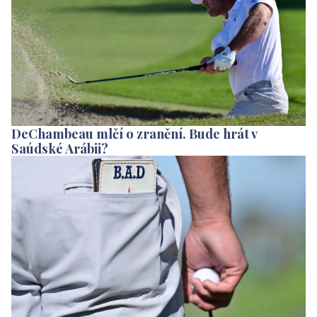
DeChambeau mlčí o zranění. Bude hrát v
Saúdské Arábii?