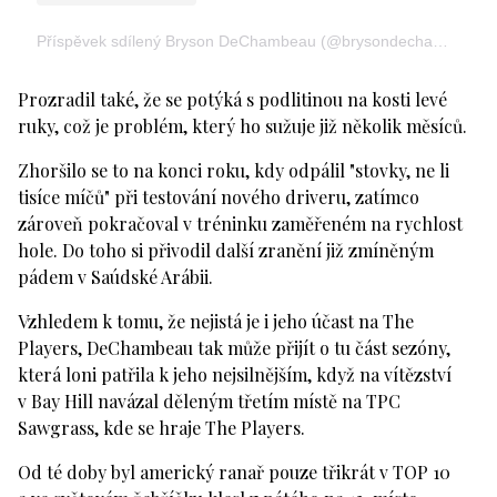
Příspěvek sdílený Bryson DeChambeau (@brysondechambeau)
Prozradil také, že se potýká s podlitinou na kosti levé
ruky, což je problém, který ho sužuje již několik měsíců.
Zhoršilo se to na konci roku, kdy odpálil "stovky, ne li
tisíce míčů" při testování nového driveru, zatímco
zároveň pokračoval v tréninku zaměřeném na rychlost
hole. Do toho si přivodil další zranění již zmíněným
pádem v Saúdské Arábii.
Vzhledem k tomu, že nejistá je i jeho účast na The
Players, DeChambeau tak může přijít o tu část sezóny,
která loni patřila k jeho nejsilnějším, když na vítězství
v Bay Hill navázal děleným třetím místě na TPC
Sawgrass, kde se hraje The Players.
Od té doby byl americký ranař pouze třikrát v TOP 10