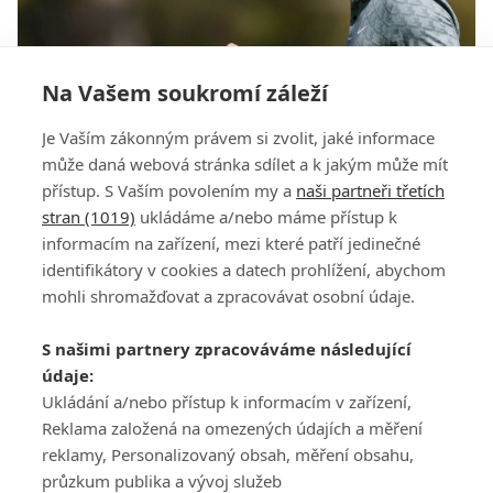
Na Vašem soukromí záleží
DJ i DeChambeau slíbili věrnost PGA Tour. A
Je Vaším zákonným právem si zvolit, jaké informace
McIlroy si "kopl"
může daná webová stránka sdílet a k jakým může mít
přístup. S Vaším povolením my a
naši partneři třetích
stran (1019)
ukládáme a/nebo máme přístup k
informacím na zařízení, mezi které patří jedinečné
identifikátory v cookies a datech prohlížení, abychom
mohli shromažďovat a zpracovávat osobní údaje.
Adresa
S našimi partnery zpracováváme následující
ATV CZ, s.r.o.
údaje:
Olbrachtova 1980/5
Všeobecné obchodní
Ukládání a/nebo přístup k informacím v zařízení,
140 00 Praha 4
podmínky služby
Reklama založená na omezených údajích a měření
GolfExtra.cz Premium
reklamy, Personalizovaný obsah, měření obsahu,
Podmínky zpracování
průzkum publika a vývoj služeb
osobních údajů při