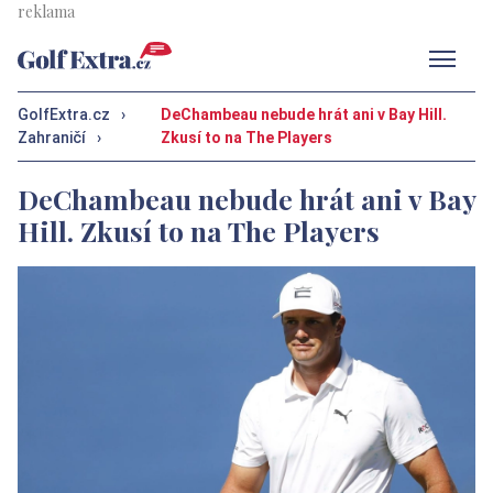
Men
GolfExtra.cz
›
DeChambeau nebude hrát ani v Bay Hill.
Zahraničí
›
Zkusí to na The Players
DeChambeau nebude hrát ani v Bay
Hill. Zkusí to na The Players