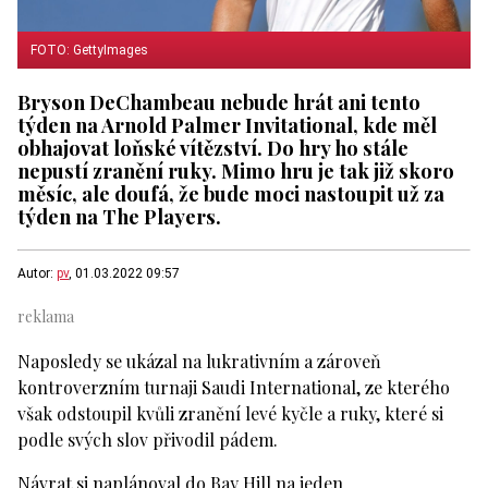
FOTO: GettyImages
Bryson DeChambeau nebude hrát ani tento
týden na Arnold Palmer Invitational, kde měl
obhajovat loňské vítězství. Do hry ho stále
nepustí zranění ruky. Mimo hru je tak již skoro
měsíc, ale doufá, že bude moci nastoupit už za
týden na The Players.
Autor:
pv
, 01.03.2022 09:57
Naposledy se ukázal na lukrativním a zároveň
kontroverzním turnaji Saudi International, ze kterého
však odstoupil kvůli zranění levé kyčle a ruky, které si
podle svých slov přivodil pádem.
Návrat si naplánoval do Bay Hill na jeden