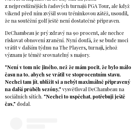
z nejprestižnějších řadových turnajů PGA Tour, ale když
víkend před ním zvýšil svou tréninkovou zátěž, usoudil,
že na soutěžní golf ještě není dostatečně připraven.
DeChambeau je prý zdravý na 90 procent, ale nechce
riskovat obnovení zranění. Nyní doufá, že se bude moci
vrátit v dalším týdnu na The Players, turnaji, jehož
význam je téměř srovnatelný s majory.
"Není v tom nic jiného, než že mám pocit, že bylo málo
času na to, abych se vrátil ve stoprocentním stavu.
Nechci tam jít, ublížit si a nebýt maximálně připravený
na další průběh sezóny,"
vysvětloval DeChambeau na
sociálních sítích.
"Nechci to uspěchat, potřebuji ještě
čas,"
dodal.