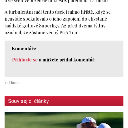
a ve světovém žebříčku klesl z pátého na 12. místo.
A turbulentní měl tento úsek i mimo hřiště, když se
neustále spekulovalo o jeho zapojení do chystané
saúdské golfové Superligy. Až před dvěma týdny
oznámil, že zůstane věrný PGA Tour.
Komentáře
Přihlaste se
a můžete přidat komentář.
Související články