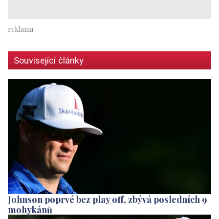
Související články
Johnson poprvé bez play off, zbývá posledních 9
mohykánů