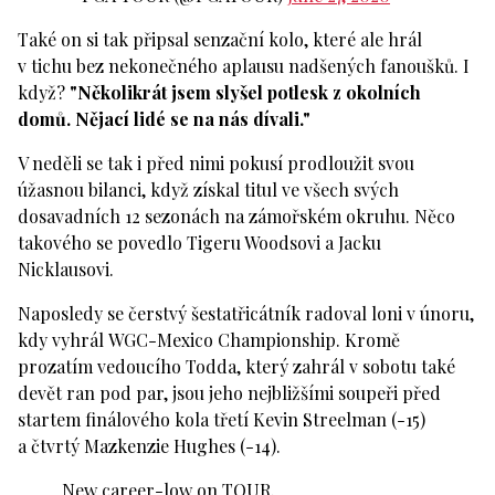
Také on si tak připsal senzační kolo, které ale hrál
v tichu bez nekonečného aplausu nadšených fanoušků. I
když?
"Několikrát jsem slyšel potlesk z okolních
domů. Nějací lidé se na nás dívali."
V neděli se tak i před nimi pokusí prodloužit svou
úžasnou bilanci, když získal titul ve všech svých
dosavadních 12 sezonách na zámořském okruhu. Něco
takového se povedlo Tigeru Woodsovi a Jacku
Nicklausovi.
Naposledy se čerstvý šestatřicátník radoval loni v únoru,
kdy vyhrál WGC-Mexico Championship. Kromě
prozatím vedoucího Todda, který zahrál v sobotu také
devět ran pod par, jsou jeho nejbližšími soupeři před
startem finálového kola třetí Kevin Streelman (-15)
a čtvrtý Mazkenzie Hughes (-14).
New career-low on TOUR.