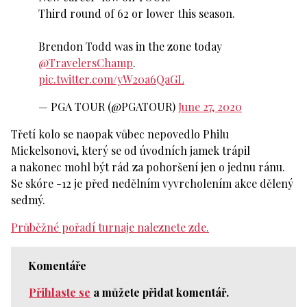
Third round of 62 or lower this season.
Brendon Todd was in the zone today
@TravelersChamp
.
pic.twitter.com/yW20a6QaGL
— PGA TOUR (@PGATOUR)
June 27, 2020
Třetí kolo se naopak vůbec nepovedlo Philu
Mickelsonovi, který se od úvodních jamek trápil
a nakonec mohl být rád za pohoršení jen o jednu ránu.
Se skóre -12 je před nedělním vyvrcholením akce dělený
sedmý.
Průběžné pořadí turnaje naleznete zde.
Komentáře
Přihlaste se
a můžete přidat komentář.