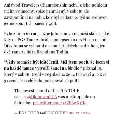
Ani úvod Travelers Championship nebyl z jeho pohledu
ničím výjimečný, spíše průměrný. V sobotu ale
zavzpomínal na dobu, kdy byl celkem 91 týdnů světovou
jedničkou. Hrál báječný golf.
Bylo z toho 61 ran, což je Johnsonovo nejnižší skóre, jaké
kdy na PGA Tour zahrál, a polepšení o devět ran na -16.
Díky tomu se vyhoupl o osmnáct příček na druhou, jen
dvě rány za lídra Brendona Todda.
"Vždy to může být ještě lepší. Měl jsem pocit, že jsem si
na každé jamce vytvořil šanci na birdie,"
přiznal DJ,
který v sobotu trefil v regulaci 12 ze 14 fairwayí a 16 z 18
greenů. Na celé kolo potřeboval 26 puttů.
The lowest round of his PGA TOUR
career.
@DJohnsonPGA
was unstoppable on
Saturday.
pic.twitter.com/3AZR6wX3Hq
— PGA TOUR (@PGATOUR)
June 27, 2020