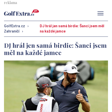
Men
GolfExtra.cz
›
DJ hrál jen samá birdie: Šanci jsem měl
Zahraničí
›
na každé jamce
DJ hrál jen samá birdie: Šanci jsem
měl na každé jamce