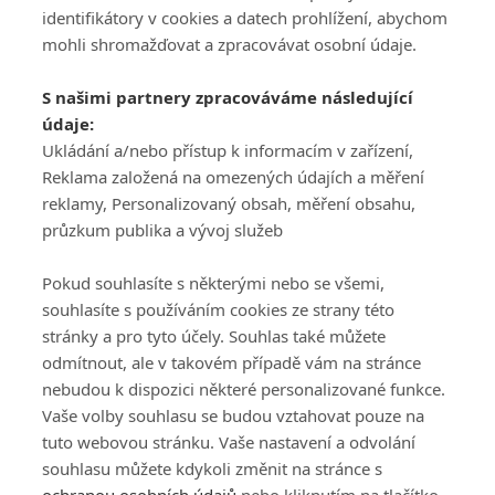
identifikátory v cookies a datech prohlížení, abychom
mohli shromažďovat a zpracovávat osobní údaje.
Adresa
S našimi partnery zpracováváme následující
ATV CZ, s.r.o.
údaje:
Olbrachtova 1980/5
Všeobecné obchodní
Ukládání a/nebo přístup k informacím v zařízení,
140 00 Praha 4
podmínky služby
Reklama založená na omezených údajích a měření
GolfExtra.cz Premium
reklamy, Personalizovaný obsah, měření obsahu,
Podmínky zpracování
průzkum publika a vývoj služeb
osobních údajů při
užívání platformy
Pokud souhlasíte s některými nebo se všemi,
GolfExtra
souhlasíte s používáním cookies ze strany této
Ceník GolfExtra.cz
stránky a pro tyto účely. Souhlas také můžete
Premium
odmítnout, ale v takovém případě vám na stránce
Doporučené odkazy
nebudou k dispozici některé personalizované funkce.
Vaše volby souhlasu se budou vztahovat pouze na
tuto webovou stránku. Vaše nastavení a odvolání
souhlasu můžete kdykoli změnit na stránce s
Editor
Obchod