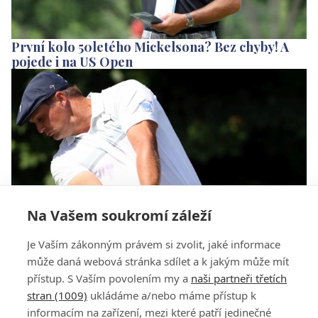
První kolo 50letého Mickelsona? Bez chyby! A
pojede i na US Open
Na Vašem soukromí záleží
DeChambeau nepřestává udivovat, ohromuje i
Je Vaším zákonným právem si zvolit, jaké informace
McIlroye
může daná webová stránka sdílet a k jakým může mít
přístup. S Vaším povolením my a
naši partneři třetích
stran (1009)
ukládáme a/nebo máme přístup k
informacím na zařízení, mezi které patří jedinečné