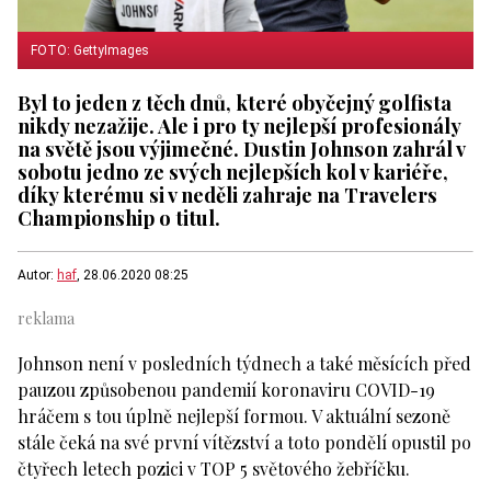
FOTO: GettyImages
Byl to jeden z těch dnů, které obyčejný golfista
nikdy nezažije. Ale i pro ty nejlepší profesionály
na světě jsou výjimečné. Dustin Johnson zahrál v
sobotu jedno ze svých nejlepších kol v kariéře,
díky kterému si v neděli zahraje na Travelers
Championship o titul.
Autor:
haf
, 28.06.2020 08:25
Johnson není v posledních týdnech a také měsících před
pauzou způsobenou pandemií koronaviru COVID-19
hráčem s tou úplně nejlepší formou. V aktuální sezoně
stále čeká na své první vítězství a toto pondělí opustil po
čtyřech letech pozici v TOP 5 světového žebříčku.