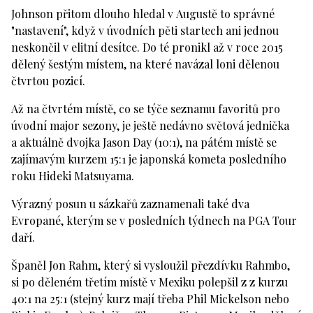
Johnson přitom dlouho hledal v Augustě to správné
"nastavení", když v úvodních pěti startech ani jednou
neskončil v elitní desítce. Do té pronikl až v roce 2015
dělený šestým místem, na které navázal loni dělenou
čtvrtou pozicí.
Až na čtvrtém místě, co se týče seznamu favoritů pro
úvodní major sezony, je ještě nedávno světová jednička
a aktuálně dvojka Jason Day (10:1), na pátém místě se
zajímavým kurzem 15:1 je japonská kometa posledního
roku Hideki Matsuyama.
Výrazný posun u sázkařů zaznamenali také dva
Evropané, kterým se v posledních týdnech na PGA Tour
daří.
Španěl Jon Rahm, který si vysloužil přezdívku Rahmbo,
si po děleném třetím místě v Mexiku polepšil z z kurzu
40:1 na 25:1 (stejný kurz mají třeba Phil Mickelson nebo