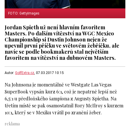
FOTO: GettyImages
Jordan Spieth už není hlavním favoritem
Masters. Po dalším vítězství na WGC Mexico
Championship si Dustin Johnson nejen že
upevnil první příčku ve světovém žebříčku, ale
navíc se podle bookmakerů stal největším
favoritem na vítězství na dubnovém Masters.
Autor:
GolfExtra.cz
, 07.03.2017 10:15
Na Johnsona je momentálně ve Westgate Las Vegas
SuperBook vypsán kurz 6:1, což je nepatrně lepší než
6,5:1 u předloňského šampiona z Augusty Spietha. Na
třetím místě se pak osamostatnil Rory McIlroy s kurzem
10:1, který se v Mexiku vrátil po zranění žeber.