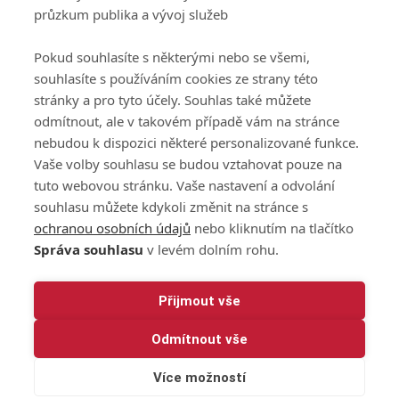
Podmínky zpracování
průzkum publika a vývoj služeb
osobních údajů při
užívání platformy
Pokud souhlasíte s některými nebo se všemi,
GolfExtra
souhlasíte s používáním cookies ze strany této
Ceník GolfExtra.cz
stránky a pro tyto účely. Souhlas také můžete
Premium
odmítnout, ale v takovém případě vám na stránce
Doporučené odkazy
nebudou k dispozici některé personalizované funkce.
Vaše volby souhlasu se budou vztahovat pouze na
tuto webovou stránku. Vaše nastavení a odvolání
souhlasu můžete kdykoli změnit na stránce s
Editor
Obchod
ochranou osobních údajů
nebo kliknutím na tlačítko
Honza Fait
Edita Hanušová
Správa souhlasu
v levém dolním rohu.
+420 723 898 969
+420 724 150 784
fait@golfextra.cz
hanusova@relmost.cz
Marketing
Přijmout vše
Pavel Poulíček
Odmítnout vše
+420 602 170 872
poulicek@relmost.cz
Více možností