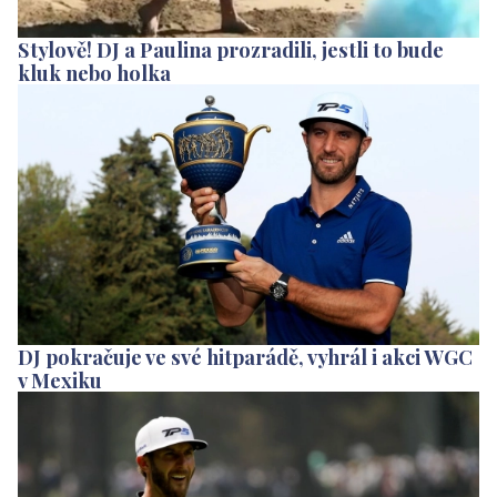
Stylově! DJ a Paulina prozradili, jestli to bude
kluk nebo holka
DJ pokračuje ve své hitparádě, vyhrál i akci WGC
v Mexiku