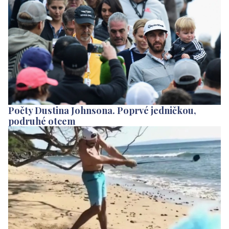
Počty Dustina Johnsona. Poprvé jedničkou,
podruhé otcem