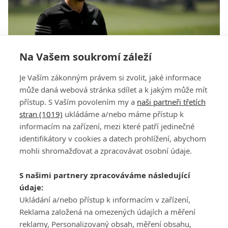
Na Vašem soukromí záleží
VIDEO: Dustin Johnson zahrál eagle na čtyparu
Je Vaším zákonným právem si zvolit, jaké informace
pouze železem
může daná webová stránka sdílet a k jakým může mít
přístup. S Vaším povolením my a
naši partneři třetích
stran (1019)
ukládáme a/nebo máme přístup k
informacím na zařízení, mezi které patří jedinečné
identifikátory v cookies a datech prohlížení, abychom
mohli shromažďovat a zpracovávat osobní údaje.
Adresa
S našimi partnery zpracováváme následující
ATV CZ, s.r.o.
údaje:
Olbrachtova 1980/5
Všeobecné obchodní
Ukládání a/nebo přístup k informacím v zařízení,
140 00 Praha 4
podmínky služby
Reklama založená na omezených údajích a měření
GolfExtra.cz Premium
reklamy, Personalizovaný obsah, měření obsahu,