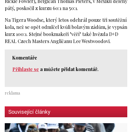
Rickie Fowler), Belgičan Thomas Pieters, v Mexiku dělený
pátý, poskočil z kurzu 60:1 na 50:1.
Na Tigera Woodse, který letos odehrál pouze tři soutěžní
kola, než se opět odmlčel kvůli bolavým zádům, je vypsán
kurz 100:1. Stejné bookmakeři "věří" také hvězda D+D
REAL Czech Masters Angličanu Lee Westwoodovi.
Komentáře
Přihlaste se
a můžete přidat komentář.
Související články