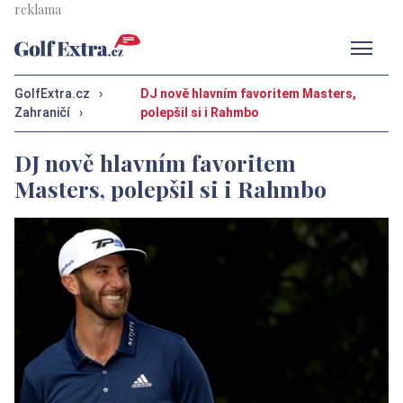
Men
GolfExtra.cz
›
DJ nově hlavním favoritem Masters,
Zahraničí
›
polepšil si i Rahmbo
DJ nově hlavním favoritem
Masters, polepšil si i Rahmbo