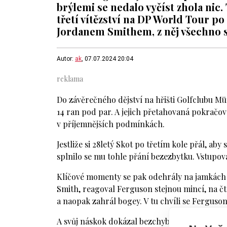
brýlemi se nedalo vyčíst zhola nic
třetí vítězství na DP World Tour p
Jordanem Smithem, z něj všechno spa
Autor:
ak
, 07.07.2024 20:04
Do závěrečného dějství na hřišti Golfclubu 
14 ran pod par. A jejich přetahovaná pokračov
v příjemnějších podmínkách.
Jestliže si 28letý Skot po třetím kole přál, aby
splnilo se mu tohle přání bezezbytku. Vstupo
Klíčové momenty se pak odehrály na jamkách tř
Smith, reagoval Ferguson stejnou mincí, na č
a naopak zahrál bogey. V tu chvíli se Ferguson
A svůj náskok dokázal bezchybnou a jistou hr