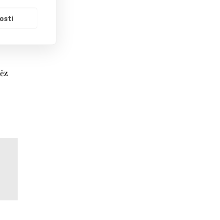
ostí
těz