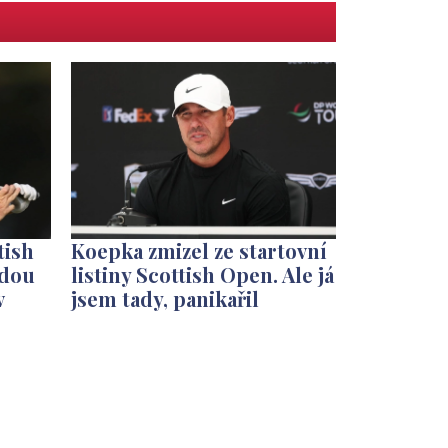
tish
Koepka zmizel ze startovní
edou
listiny Scottish Open. Ale já
v
jsem tady, panikařil