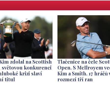
im zdolal na Scottish
Tlačenice na čele Scot
 světovou konkurenci
Open. S McIlroyem v
hluboké krizi slaví
Kim a Smith. 17 hráčů 
ní titul
rozmezí tří ran