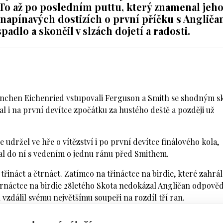
. To až po posledním puttu, který znamenal jeh
o napínavých dostizích o první příčku s Anglič
dlo a skončil v slzách dojetí a radosti.
München Eichenried vstupovali Ferguson a Smith se shodným s
al i na první devítce zpočátku za hustého deště a později už
 se udržel ve hře o vítězství i po první devítce finálového kola,
val do ní s vedením o jednu ránu před Smithem.
ináct a čtrnáct. Zatímco na třináctce na birdie, které zahrál
trnáctce na birdie 28letého Skota nedokázal Angličan odpově
 vzdálil svému největšímu soupeři na rozdíl tří ran.
ou udržet. Včetně zvládnuté závěrečné osmnáctky, kdy se do h