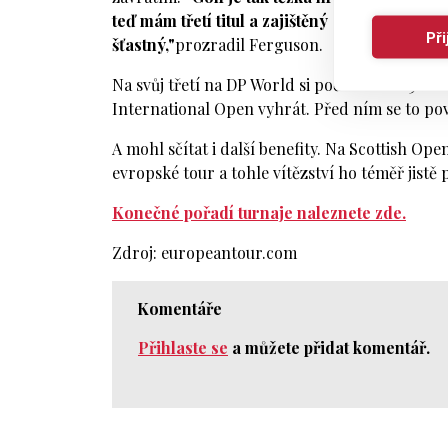
teď mám třetí titul a zajištěný start na The
Př
šťastný,"
prozradil Ferguson.
Na svůj třetí na DP World si počkal rok a 328 
International Open vyhrát. Před ním se to p
A mohl sčítat i další benefity. Na Scottish Ope
evropské tour a tohle vítězství ho téměř jistě
Konečné pořadí turnaje naleznete zde.
Zdroj: europeantour.com
Komentáře
Přihlaste se
a můžete přidat komentář.