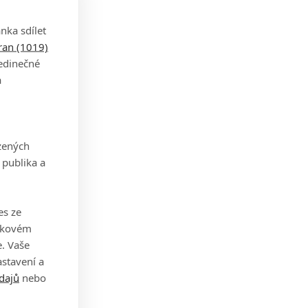
dkem
nka sdílet
tran (1019)
jedinečné
a
zených
 publika a
že se
es ze
takovém
. Vaše
a.
stavení a
dajů
nebo
kvůli
my. A