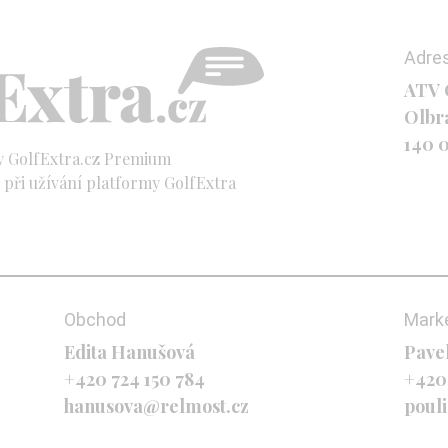
Adre
ATV C
Olbr
140 
y GolfExtra.cz Premium
při užívání platformy GolfExtra
Obchod
Mark
Edita Hanušová
Pave
+420 724 150 784
+420
hanusova@relmost.cz
poul