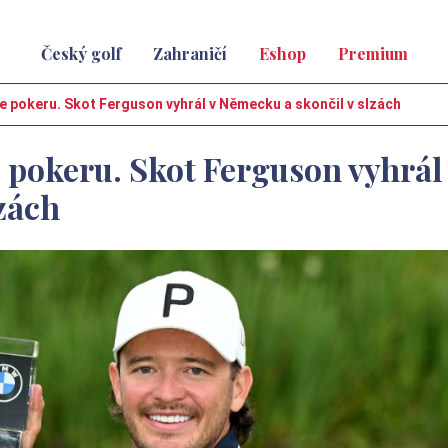
Český golf
Zahraničí
Eshop
Premium
 pokeru. Skot Ferguson vyhrál v Německu a skončil v slzách
pokeru. Skot Ferguson vyhrál 
zách