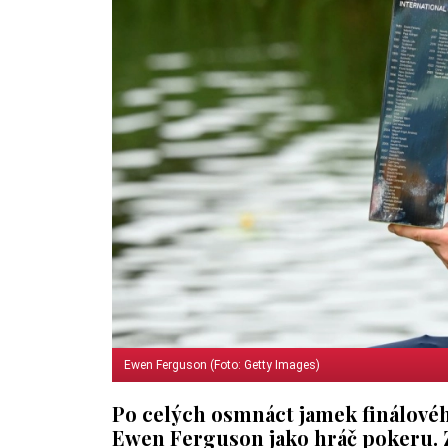
Ewen Ferguson (Foto: Getty Images)
Po celých osmnáct jamek finálové
Ewen Ferguson jako hráč pokeru. Z