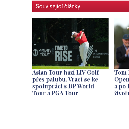
Související články
Asian Tour hází LIV Golf
Tom K
přes palubu. Vrací se ke
Open
spolupráci s DP World
a po 
Tour a PGA Tour
život