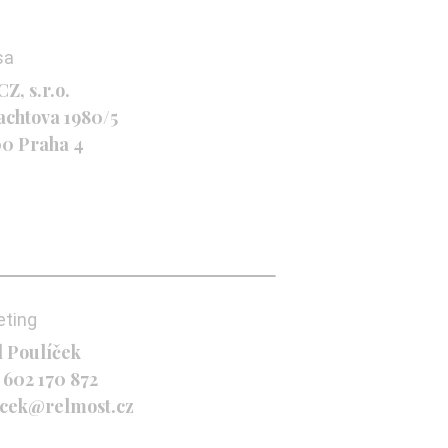
sa
Z, s.r.o.
achtova 1980/5
00 Praha 4
eting
l Poulíček
 602 170 872
icek@relmost.cz