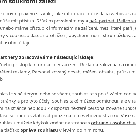
m soukromí záleží
ještě i Australan David Micheluzzi, který kolo zakončil s výsle
ny.
ákonným právem si zvolit, jaké informace může daná webová strá
může mít přístup. S Vaším povolením my a
naši partneři třetích s
epřišlo. Poté, co Skot proměnil poslední doklepnutí do jamky,
/nebo máme přístup k informacím na zařízení, mezi které patří 
 byla jen dokonalá maska. Jeho radost se mísila s dojetím
tory v cookies a datech prohlížení, abychom mohli shromažďovat 
t osobní údaje.
re a DP World Tour winner once
partnery zpracováváme následující údaje:
tter.com/Kmd6EwTJw1
/nebo přístup k informacím v zařízení, Reklama založená na ome
7, 2024
měření reklamy, Personalizovaný obsah, měření obsahu, průzkum
eb
 jamky jsem se cítil jako ve snu. Nemohl jsem uvěřit tomu, 
zal pořád trefovat rány tak dobře a taky mnohem dál než
lasíte s některými nebo se všemi, souhlasíte s používáním cooki
ěru turnaje.
o stránky a pro tyto účely. Souhlas také můžete odmítnout, ale v 
m na stránce nebudou k dispozici některé personalizované funkce
sem ho získat pro tátu, mámu, sestru a bratra, kteří jsou dom
lasu se budou vztahovat pouze na tuto webovou stránku. Vaše na
 trefil, jsem na ně myslel,"
přiznal Ferguson.
ouhlasu můžete kdykoli změnit na stránce s
ochranou osobních ú
aje European Open hraném shodou okolností také v Německu 
a tlačítko
Správa souhlasu
v levém dolním rohu.
va měsíce jsem bojoval sám se sebou, se zdravotními problé