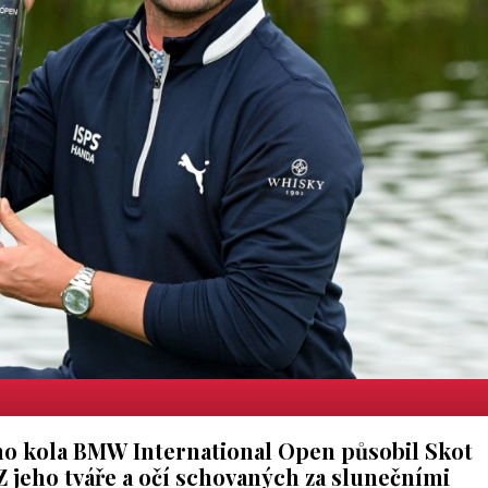
ho kola BMW International Open působil Skot
 jeho tváře a očí schovaných za slunečními