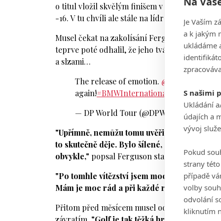
Na Vaše
o titul vložil skvělým finišem v podobě eaglu 
-16. V tu chvíli ale stále na lídra ztrácel dvě rá
Je Vaším z
a k jakým 
Musel čekat na zakolísání Fergusona, ale to n
ukládáme a
teprve poté odhalil, že jeho tvář hráče pokeru
identifiká
a slzami…
zpracováva
The release of emotion.
@EwboF
, you a
S našimi 
again!
#BMWInternationalOpen
pic.twi
Ukládání a
— DP World Tour (@DPWorldTour)
July 
údajích a 
vývoj služ
"Upřímně, nemůžu tomu uvěřit. Poslední čtyři
to skutečně děje. Bylo šílené, že jsem doká
Pokud souh
obvykle,"
popsal Ferguson stav své mysli v záv
strany tét
případě vá
"Po tomhle vítězství jsem moc toužil. Chtěl j
volby souh
Mám je moc rád a při každé ráně, kterou jsem
odvolání s
Přitom před měsícem musel odstoupit z turn
kliknutím n
závratím.
"Golf je tak těžká hra. Poslední d