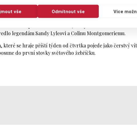
 Open. Spadla ze mě ohromná tíha a jsem nesmírně
ijmout vše
Odmítnout vše
Více možn
dní a stal se teprve třetím Skotem, který dokázal BMW
ovedlo legendám Sandy Lyleovi a Colinu Montgomeriemu.
n, které se hraje příští týden od čtvrtka pojede jako čerstvý ví
 posune do první stovky světového žebříčku.