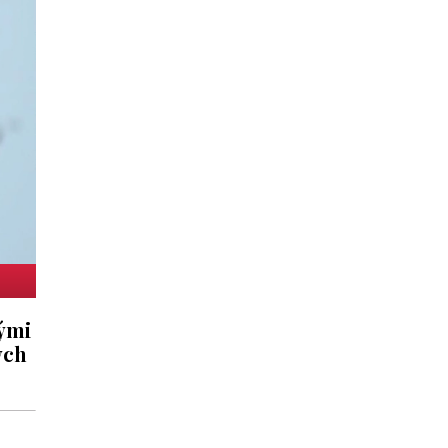
nými
ých