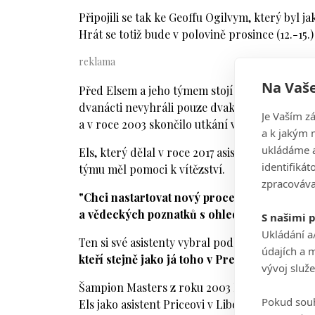
Připojili se tak ke Geoffu Ogilvym, který byl 
Hrát se totiž bude v polovině prosince (12.-15
Na Vaše
Před Elsem a jeho týmem stojí nelehký úkol. 
dvanácti nevyhráli pouze dvakrát. V roce 199
Je Vaším z
a v roce 2003 skončilo utkání v jihoafrickém F
a k jakým 
ukládáme a
Els, který dělal v roce 2017 asistenta Nicku P
identifiká
týmu měl pomoci k vítězství.
zpracováva
"Chci nastartovat nový proces v myšlení ohl
a vědeckých poznatků s ohledem na to, co bu
S našimi 
Ukládání a
Ten si své asistenty vybral podle jejich zkuše
údajích a 
kteří stejně jako já toho v Presidents Cupu 
vývoj služ
Šampion Masters z roku 2003 Kanaďan Mike Wei
Pokud souh
Els jako asistent Priceovi v Liberty National. 