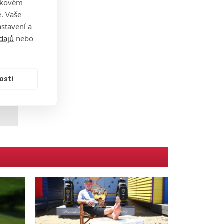
takovém
 dva
. Vaše
stavení a
dajů
nebo
ostí