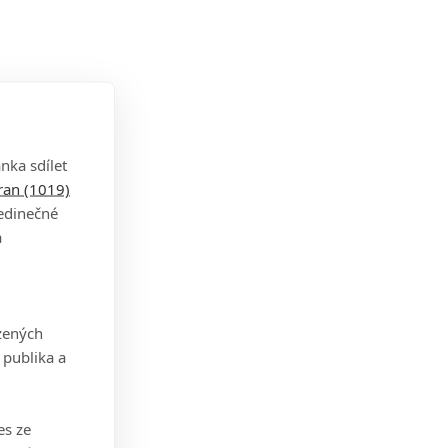
.
h
ropy
nka sdílet
tran (1019)
jedinečné
mu
a
zených
y,
 publika a
ako
es ze
oky