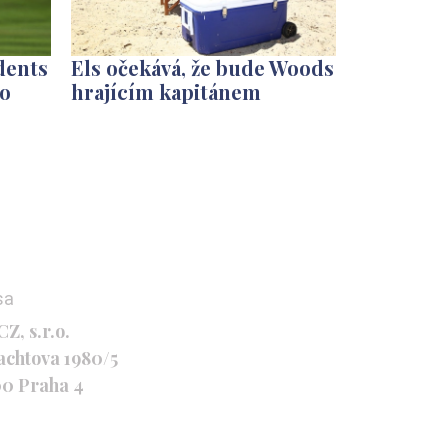
dents
Els očekává, že bude Woods
bo
hrajícím kapitánem
sa
Z, s.r.o.
achtova 1980/5
00 Praha 4