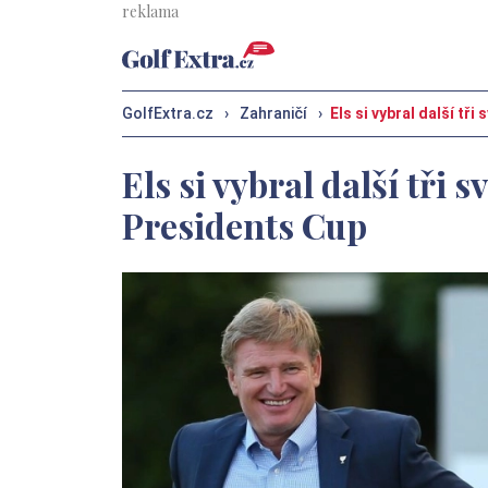
GolfExtra.cz
›
Zahraničí
›
Els si vybral další tř
Els si vybral další tři 
Presidents Cup