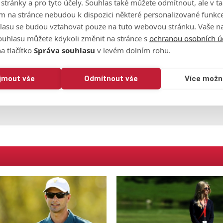
o stránky a pro tyto účely. Souhlas také můžete odmítnout, ale v 
. Immelman je pak mezi asistenty nováčkem, jako hráč odehrál
m na stránce nebudou k dispozici některé personalizované funkce
lasu se budou vztahovat pouze na tuto webovou stránku. Vaše na
, ale očekává se, že by mohl být hrajícím kapitánem. Jeho
ouhlasu můžete kdykoli změnit na stránce s
ochranou osobních ú
, Zach Johnson a Steve Stricker.
a tlačítko
Správa souhlasu
v levém dolním rohu.
ijmout vše
Odmítnout vše
Více možn