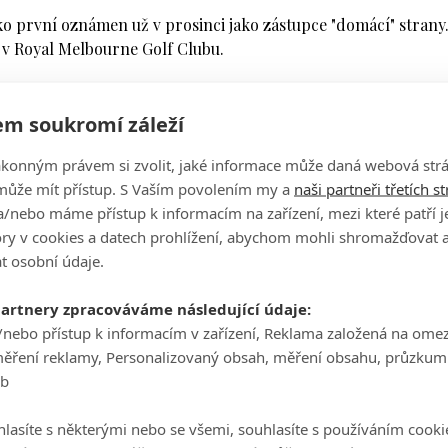
jako první oznámen už v prosinci jako zástupce "domácí" strany
.) v Royal Melbourne Golf Clubu.
m soukromí záleží
Američané totiž vyhráli sedm posledních klání a z dosavadníc
8 vyhrál právě v Melbourne mezinárodní výběr bez hráčů z Ev
ákonným právem si zvolit, jaké informace může daná webová strá
ancourtu remízou 17:17.
může mít přístup. S Vaším povolením my a
naši partneři třetích s
/nebo máme přístup k informacím na zařízení, mezi které patří 
riceovi, má v plánu použít "nový recept", který by mezinárodní
tory v cookies a datech prohlížení, abychom mohli shromažďovat 
t osobní údaje.
edně párování hráčů a dalších věcí. Využívám hodně dat
deme v prosinci v Austrálii dělat,"
prozradil Els.
partnery zpracováváme následující údaje:
/nebo přístup k informacím v zařízení, Reklama založená na ome
ností s minulými většinou prohranými bitvami:
"Chtěl jsem kluk
měření reklamy, Personalizovaný obsah, měření obsahu, průzkum
odehráli opravdu hodně."
eb
r hrál na pěti Presidents Cupech a předloni sloužil stejně j
lasíte s některými nebo se všemi, souhlasíte s používáním cooki
Choi, který hrál Presidents Cup třikrát, byl asistentem o dva r