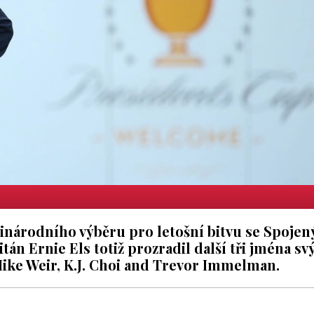
zinárodního výběru pro letošní bitvu se Spoje
tán Ernie Els totiž prozradil další tři jména sv
 Mike Weir, K.J. Choi and Trevor Immelman.