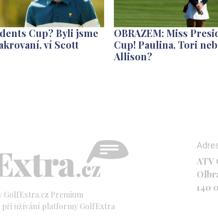
dents Cup? Byli jsme
OBRAZEM: Miss Presi
krovaní, ví Scott
Cup! Paulina, Tori ne
Allison?
Adre
ATV C
Olbr
140 
y GolfExtra.cz Premium
při užívání platformy GolfExtra