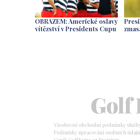
OBRAZEM: Americké oslavy
Presi
vítězství v Presidents Cupu
zmasa
Všeobecné obchodní podmínky služb
Podmínky zpracování osobních údajů 
Ceník GolfExtra.cz Premium