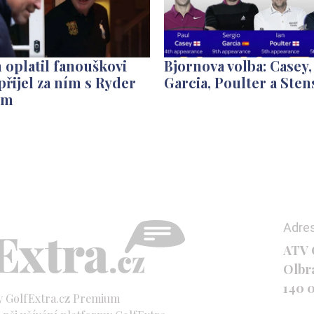
 oplatil fanouškovi
Bjornova volba: Casey,
 přijel za ním s Ryder
Garcia, Poulter a Ste
em
Adre
ATV C
Olbr
140 
y GolfExtra.cz Premium