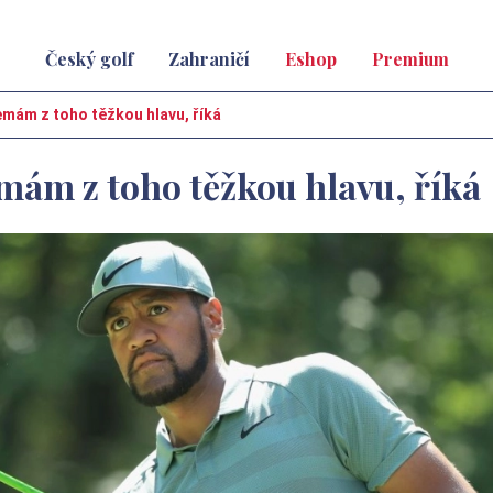
Český golf
Zahraničí
Eshop
Premium
emám z toho těžkou hlavu, říká
mám z toho těžkou hlavu, říká