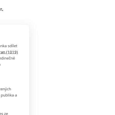
r,
án
nka sdílet
tran (1019)
,"
jedinečné
a
stále
. Od
zených
očet
 publika a
át.
es ze