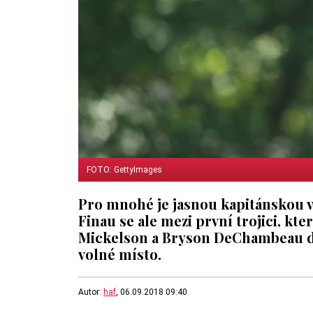
FOTO: GettyImages
Pro mnohé je jasnou kapitánskou 
Finau se ale mezi první trojici, kt
Mickelson a Bryson DeChambeau dos
volné místo.
Autor:
haf
, 06.09.2018 09:40