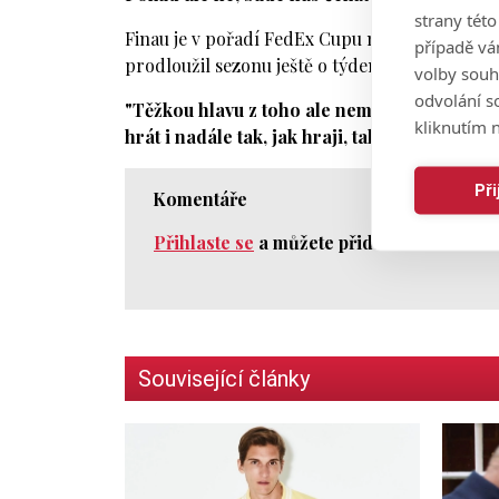
strany tét
Finau je v pořadí FedEx Cupu na čtvrtém místě a
případě vá
prodloužil sezonu ještě o týden a vyrazil do Pa
volby souh
odvolání s
"Těžkou hlavu z toho ale nemám. Pro mě je d
kliknutím n
hrát i nadále tak, jak hraji, tak snad to míst
Př
Komentáře
Přihlaste se
a můžete přidat komentář.
Související články