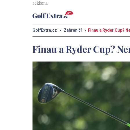
GolfExtra.cz
›
Zahraničí
›
Finau a Ryder Cup? N
Finau a Ryder Cup? Ne