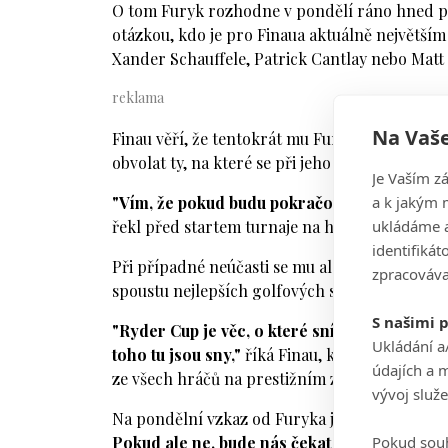
O tom Furyk rozhodne v pondělí ráno hned po
otázkou, kdo je pro Finaua aktuálně největším
Xander Schauffele, Patrick Cantlay nebo Matt
Na Vaše
Finau věří, že tentokrát mu Furyk zavolá rado
obvolat ty, na které se při jeho úterním výběr
Je Vaším z
a k jakým 
"Vím, že pokud budu pokračovat ve věcech, k
ukládáme a
řekl před startem turnaje na hřišti Aronimink
identifiká
Při případné neúčasti se mu ale svět nezbortí.
zpracováva
spoustu nejlepších golfových sezon. Jiní hrá
S našimi 
"Ryder Cup je věc, o které sním od svých dět
Ukládání a
toho tu jsou sny,"
říká Finau, který letos skon
údajích a 
ze všech hráčů na prestižním zámořském okr
vývoj služ
Na pondělní vzkaz od Furyka je tak hodně zv
Pokud souh
Pokud ale ne, bude nás čekat TOUR Champions