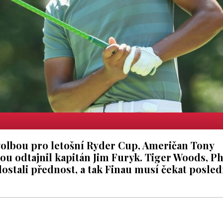
volbou pro letošní Ryder Cup, Američan Tony
erou odtajnil kapitán Jim Furyk. Tiger Woods, Ph
tali přednost, a tak Finau musí čekat posled