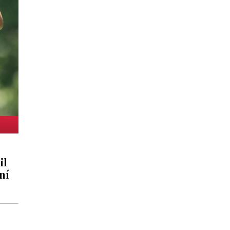
il
ní