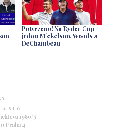
Potvrzeno! Na Ryder Cup
nson
jedou Mickelson, Woods a
DeChambeau
sa
Z, s.r.o.
achtova 1980/5
00 Praha 4