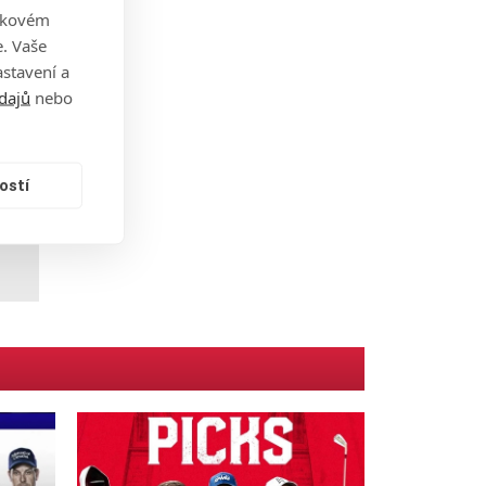
takovém
. Vaše
stavení a
dajů
nebo
budu
ostí