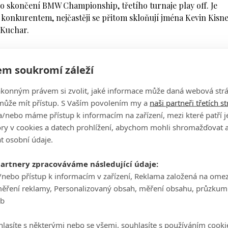
 skončení BMW Championship, třetího turnaje play off. Je
 konkurentem, nejčastěji se přitom skloňují jména Kevin Kisne
 Kuchar.
m soukromí záleží
stnější zprávu než v pondělí večer, kdy musel americký kapit
u nedostalo. Sám přitom ví, co pro to musí udělat.
ákonným právem si zvolit, jaké informace může daná webová strá
může mít přístup. S Vaším povolením my a
naši partneři třetích s
teré dělám, a poskládám dobrý týden, tak se tak snad stane
/nebo máme přístup k informacím na zařízení, mezi které patří 
 Finau, který o Ryder Cupu samozřejmě sní.
tory v cookies a datech prohlížení, abychom mohli shromažďovat 
 Třeba i s ohledem na to, že ve svých 28 letech má před sebou 
t osobní údaje.
či v americkém týmu už naopak stárnou.
partnery zpracováváme následující údaje:
ských let. Reprezentovat svou zemi a zahrát si Ryder Cup..
/nebo přístup k informacím v zařízení, Reklama založená na ome
čil na PGA Tour už desetkrát v TOP 10, což je druhý největší p
měření reklamy, Personalizovaný obsah, měření obsahu, průzkum
uhu.
eb
ědavý:
"Pokud se tak stane, bude to pro mě výjimečný telefon
lasíte s některými nebo se všemi, souhlasíte s používáním cooki
hip. Stále je se k čemu upínat."