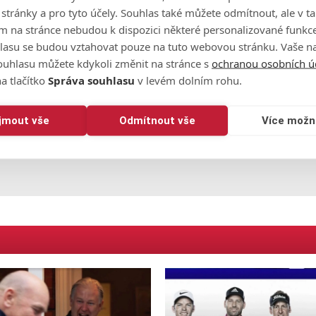
o stránky a pro tyto účely. Souhlas také můžete odmítnout, ale v 
 místo na finále v Atlantě tak má jisté. Určitě by si ale rád
m na stránce nebudou k dispozici některé personalizované funkce
říže na hřiště Le Golf National.
lasu se budou vztahovat pouze na tuto webovou stránku. Vaše na
ouhlasu můžete kdykoli změnit na stránce s
ochranou osobních ú
obrou zprávou, že je zde stále jedno místo volné, a pokud 
a tlačítko
Správa souhlasu
v levém dolním rohu.
o bude mé,"
dodává Finau.
ijmout vše
Odmítnout vše
Více možn