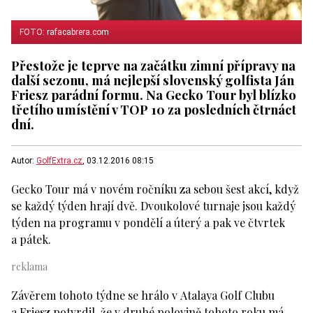
FOTO: rafacabrera.com
Přestože je teprve na začátku zimní přípravy na
další sezonu, má nejlepší slovenský golfista Ján
Friesz parádní formu. Na Gecko Tour byl blízko
třetího umístění v TOP 10 za posledních čtrnáct
dní.
Autor:
GolfExtra.cz
, 03.12.2016 08:15
Gecko Tour má v novém ročníku za sebou šest akcí, když
se každý týden hrají dvě. Dvoukolové turnaje jsou každý
týden na programu v pondělí a úterý a pak ve čtvrtek
a pátek.
Závěrem tohoto týdne se hrálo v Atalaya Golf Clubu
a Friesz potvrdil, že v druhé polovině tohoto roku má