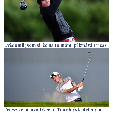
Uvědomil jsem si, že na to mám, přiznává Friesz
Friesz se na úvod Gecko Tour blýskl děleným