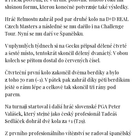
slušnou formu, kterou konečně potvrzuje také výsledky.
Hráč Relmostu zahrál pod par druhé kolo na D+D REAL
Czech Masters a následně se mu dařilo i na Challenge
Tour. Nyní se mu daří ve Španělsku.
V uplynulých týdnech si na Gecku připsal dělené čtvrté
a šesté místo, tentokrát skončil dělený dvanáctý. V obou
kolech se přitom dostal do červených čísel.
Čtvrteční první kolo zakončil dvěma berdíky a bylo
z toho 70 ran (-1). V pátek pak zahrál díky pěti berdíkům
ještě o ránu lépe a celkově tak skončil tři rány pod
parem.
Na turnaji startoval i další hráč slovenské PGA Peter
Valášek, který stejně jako český profesionál Tadeáš
Sedláček dohrál dvě kola za +1 (T29).
Z prvního profesionálního vítězství se radoval španělský