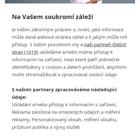
Na Vašem soukromí záleží
Valášek ani Friesz tentokrát par na Gecku
Je Vaším zákonným právem si zvolit, jaké informace
nepokořili
může daná webová stránka sdílet a k jakým může mít
přístup. S Vaším povolením my a
naši partneři třetích
stran (1019)
ukládáme a/nebo máme přístup k
informacím na zařízení, mezi které patří jedinečné
identifikátory v cookies a datech prohlížení, abychom
mohli shromažďovat a zpracovávat osobní údaje.
Adresa
S našimi partnery zpracováváme následující
ATV CZ, s.r.o.
údaje:
Olbrachtova 1980/5
Všeobecné obchodní
Ukládání a/nebo přístup k informacím v zařízení,
140 00 Praha 4
podmínky služby
Reklama založená na omezených údajích a měření
GolfExtra.cz Premium
reklamy, Personalizovaný obsah, měření obsahu,
Podmínky zpracování
průzkum publika a vývoj služeb
osobních údajů při
užívání platformy