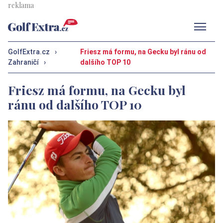
Men
GolfExtra.cz
›
Friesz má formu, na Gecku byl ránu od
Zahraničí
›
dalšího TOP 10
Friesz má formu, na Gecku byl
ránu od dalšího TOP 10