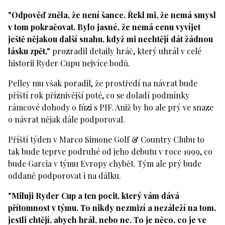
"Odpověď zněla, že není šance. Řekl mi, že nemá smysl
v tom pokračovat. Bylo jasné, že nemá cenu vyvíjet
ještě nějakou další snahu, když mi nechtějí dát žádnou
lásku zpět,"
prozradil detaily hráč, který uhrál v celé
historii Ryder Cupu nejvíce bodů.
Pelley mu však poradil, že prostředí na návrat bude
příští rok příznivější poté, co se doladí podmínky
rámcové dohody o fúzi s PIF. Aniž by ho ale prý ve snaze
o návrat nějak dále podporoval.
Příští týden v Marco Simone Golf & Country Clubu to
tak bude teprve podruhé od jeho debutu v roce 1999, co
bude Garcia v týmu Evropy chybět. Tým ale prý bude
oddaně podporovat i na dálku.
"Miluji Ryder Cup a ten pocit, který vám dává
přítomnost v týmu. To nikdy nezmizí a nezáleží na tom,
jestli chtějí, abych hrál, nebo ne. To je něco, co je ve