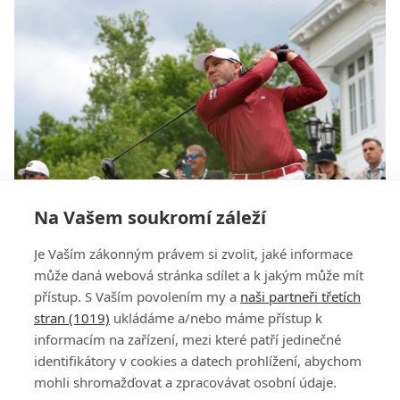
Na Vašem soukromí záleží
Garcia ve Virginii dotírá na Herberta, ve vzduchu
Je Vaším zákonným právem si zvolit, jaké informace
byla na LIV Golf i magická 59
může daná webová stránka sdílet a k jakým může mít
přístup. S Vaším povolením my a
naši partneři třetích
stran (1019)
ukládáme a/nebo máme přístup k
informacím na zařízení, mezi které patří jedinečné
identifikátory v cookies a datech prohlížení, abychom
mohli shromažďovat a zpracovávat osobní údaje.