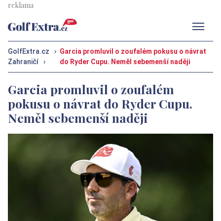
Men
GolfExtra.cz
›
Garcia promluvil o zoufalém pokusu o návrat
Zahraničí
›
do Ryder Cupu. Neměl sebemenší naději
Garcia promluvil o zoufalém
pokusu o návrat do Ryder Cupu.
Neměl sebemenší naději