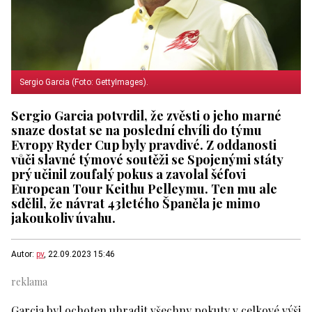
Sergio Garcia (Foto: GettyImages).
Sergio Garcia potvrdil, že zvěsti o jeho marné
snaze dostat se na poslední chvíli do týmu
Evropy Ryder Cup byly pravdivé. Z oddanosti
vůči slavné týmové soutěži se Spojenými státy
prý učinil zoufalý pokus a zavolal šéfovi
European Tour Keithu Pelleymu. Ten mu ale
sdělil, že návrat 43letého Španěla je mimo
jakoukoliv úvahu.
Autor:
pv
, 22.09.2023 15:46
Garcia byl ochoten uhradit všechny pokuty v celkové výši