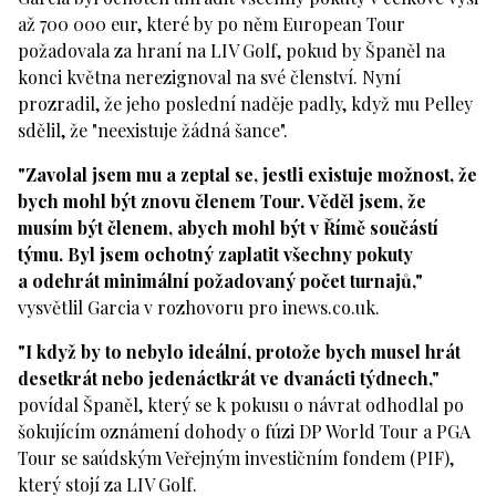
až 700 000 eur, které by po něm European Tour
požadovala za hraní na LIV Golf, pokud by Španěl na
konci května nerezignoval na své členství. Nyní
prozradil, že jeho poslední naděje padly, když mu Pelley
sdělil, že "neexistuje žádná šance".
"Zavolal jsem mu a zeptal se, jestli existuje možnost, že
bych mohl být znovu členem Tour. Věděl jsem, že
musím být členem, abych mohl být v Římě součástí
týmu. Byl jsem ochotný zaplatit všechny pokuty
a odehrát minimální požadovaný počet turnajů,"
vysvětlil Garcia v rozhovoru pro inews.co.uk.
"I když by to nebylo ideální, protože bych musel hrát
desetkrát nebo jedenáctkrát ve dvanácti týdnech,"
povídal Španěl, který se k pokusu o návrat odhodlal po
šokujícím oznámení dohody o fúzi DP World Tour a PGA
Tour se saúdským Veřejným investičním fondem (PIF),
který stojí za LIV Golf.