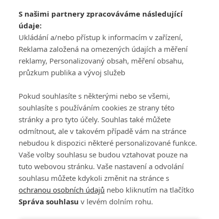
Adresa
S našimi partnery zpracováváme následující
ATV CZ, s.r.o.
údaje:
Olbrachtova 1980/5
Všeobecné obchodní
Ukládání a/nebo přístup k informacím v zařízení,
140 00 Praha 4
podmínky služby
Reklama založená na omezených údajích a měření
GolfExtra.cz Premium
reklamy, Personalizovaný obsah, měření obsahu,
Podmínky zpracování
průzkum publika a vývoj služeb
osobních údajů při
užívání platformy
Pokud souhlasíte s některými nebo se všemi,
GolfExtra
souhlasíte s používáním cookies ze strany této
Ceník GolfExtra.cz
stránky a pro tyto účely. Souhlas také můžete
Premium
odmítnout, ale v takovém případě vám na stránce
Doporučené odkazy
nebudou k dispozici některé personalizované funkce.
Vaše volby souhlasu se budou vztahovat pouze na
tuto webovou stránku. Vaše nastavení a odvolání
souhlasu můžete kdykoli změnit na stránce s
Editor
Obchod
ochranou osobních údajů
nebo kliknutím na tlačítko
Honza Fait
Edita Hanušová
Správa souhlasu
v levém dolním rohu.
+420 723 898 969
+420 724 150 784
fait@golfextra.cz
hanusova@relmost.cz