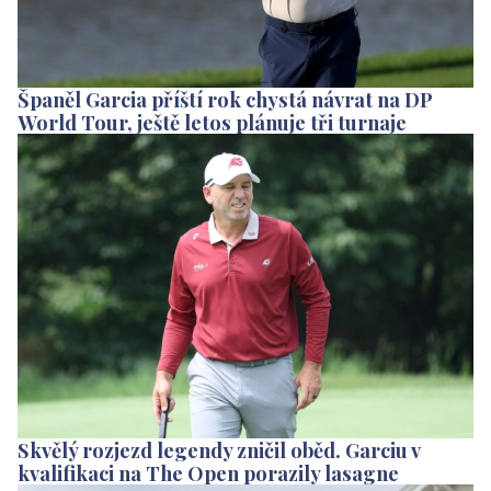
Španěl Garcia příští rok chystá návrat na DP
World Tour, ještě letos plánuje tři turnaje
Skvělý rozjezd legendy zničil oběd. Garciu v
kvalifikaci na The Open porazily lasagne