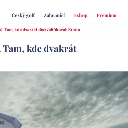
Český golf
Zahraničí
Eshop
Premium
 Tam, kde dvakrát diskvalifikovali Krista
 Tam, kde dvakrát