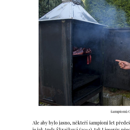
šampionů O
Ale aby bylo jasno, někteří šampioni let přede
je jak Andy Škrašková (2014), tak Lieserův pře