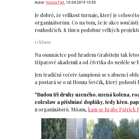
Autor:
Honza Fait
, 10.04.2019 10:55
Je dobré, že velikost turnaje, který je celosv
organizátorům. Co na tom, že je akce součást
rozhodčích. S tím u podobně velkých projektů 
Na osmnáctce pod hradem Grabštejn tak letos
tříparové akademii a od čtvrtka do neděle se 
Jen tradiční večeře šampionů se s absencí obh
a postará se o ni Honza Ševčík, který pohostí 
"Budou tři druhy uzeného, uzená kolena, roas
coleslaw a příslušné doplňky, tedy křen, pap
z organizátorů. Mňam,
kam se hrabe Patrick 