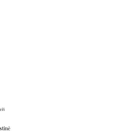
eři
stině