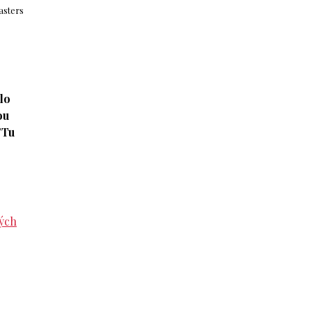
asters
lo
ou
"Tu
vých