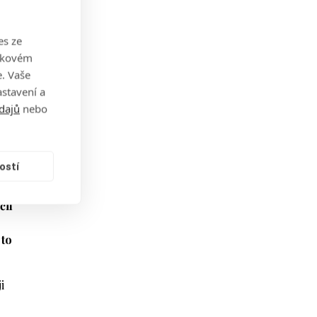
es ze
takovém
. Vaše
stavení a
dajů
nebo
lena
ostí
čil
 to
i