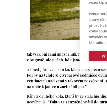
research, 
Pokud souh
strany tét
případě vá
volby souh
odvolání s
kliknutím n
Burdová, Davi
Jak však oni sami upozorňují, nejsou patroni,
Př
v Augustě, ale u těch, kde jsme zjistili, že to 
A hned přidává historku, která mu za těch šes
Forby na tehdejší čtyřparové sedmičce druh
centimetrů nad zemí v takovém rozvětvení. A o
na metr k jamce a zachránil par."
Rána z druhého kola, která by se stala highlig
neovlivnila.
"Takto se senzačně vrátil do tur