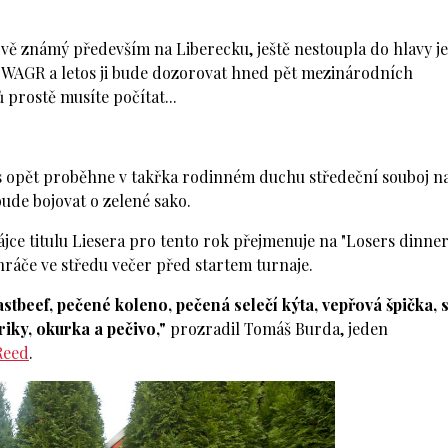
ětově známý především na Liberecku, ještě nestoupla do hlavy j
í WAGR a letos ji bude dozorovat hned pět mezinárodních
prostě musíte počítat...
 opět proběhne v takřka rodinném duchu středeční souboj n
bude bojovat o zelené sako.
ájce titulu Liesera pro tento rok přejmenuje na "Losers dinner
hráče ve středu večer před startem turnaje.
tbeef, pečené koleno, pečená selečí kýta, vepřová špička, s
riky, okurka a pečivo,"
prozradil Tomáš Burda, jeden
Reed
.