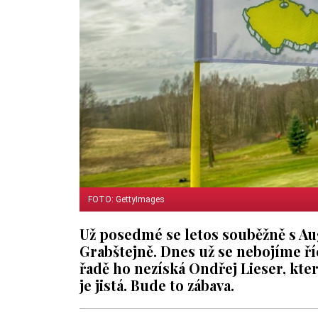
FOTO: GettyImages
Už posedmé se letos souběžně s Au
Grabštejně. Dnes už se nebojíme říci
řadě ho nezíská Ondřej Lieser, kter
je jistá. Bude to zábava.