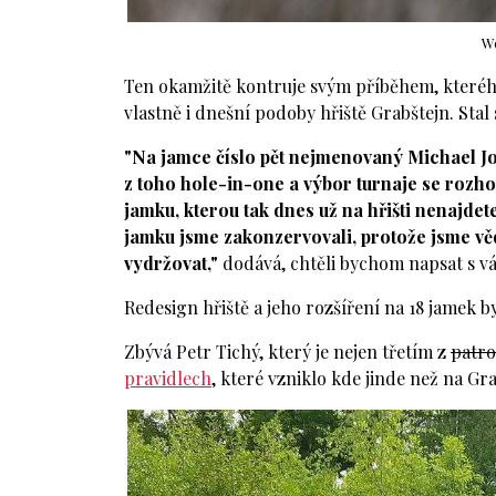
We
Ten okamžitě kontruje svým příběhem, kterého 
vlastně i dnešní podoby hřiště Grabštejn. Stal 
"Na jamce číslo pět nejmenovaný Michael Jon 
z toho hole-in-one a výbor turnaje se rozho
jamku, kterou tak dnes už na hřišti nenajdete
jamku jsme zakonzervovali, protože jsme vědě
vydržovat,"
dodává, chtěli bychom napsat s vážn
Redesign hřiště a jeho rozšíření na 18 jamek 
Zbývá Petr Tichý, který je nejen třetím z
patr
pravidlech
, které vzniklo kde jinde než na Gr