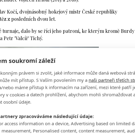
lav Kočí, dvojnásobný hokejový mistr České republiky
ítěz z posledních dvou let.
urnaje, dalo by se říci jeho patroni, ke kterým kromě Burdy
 Petr 'Valcíř' Tichý.
m soukromí záleží
ákonným právem si zvolit, jaké informace může daná webová strá
může mít přístup. S Vaším povolením my a
naši partneři třetích s
/nebo máme přístup k informacím na zařízení, mezi které patří 
tory v cookies a datech prohlížení, abychom mohli shromažďovat 
t osobní údaje.
partnery zpracováváme následující údaje:
or access information on a device, Advertising based on limited 
g measurement, Personalised content, content measurement, aud