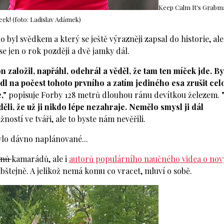
Keep Calm It's Grabm
ek! (foto: Ladislav Adámek)
byl svědkem a který se ještě výrazněji zapsal do historie, ale
se jen o rok později a dvě jamky dál.
založil, napřáhl, odehrál a věděl, že tam ten míček jde. By
dl na počest tohoto prvního a zatím jediného esa zrušit cel
,"
popisuje Forby 128 metrů dlouhou ránu devítkou železem.
li, že už ji nikdo lépe nezahraje. Nemělo smysl ji dál
ostí ve tváři, ale to byste nám nevěřili.
bylo dávno naplánované...
onů
kamarádů, ale i
autorů populárního naučného videa o no
abštejně. A jelikož nemá komu co vracet, mluví o sobě.