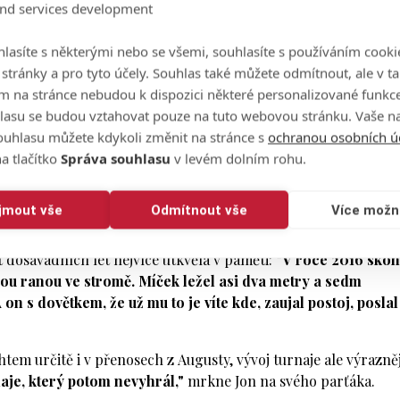
and services development
lasíte s některými nebo se všemi, souhlasíte s používáním cooki
o stránky a pro tyto účely. Souhlas také můžete odmítnout, ale v 
m na stránce nebudou k dispozici některé personalizované funkce
lasu se budou vztahovat pouze na tuto webovou stránku. Vaše na
ouhlasu můžete kdykoli změnit na stránce s
ochranou osobních ú
Zleva Michael Jon, A
a tlačítko
Správa souhlasu
v levém dolním rohu.
d Forbelský, Petr Tichý a Tomáš Burda.
 ale kamarádi.
"Snažili jsme se dělat většinu věcí stejně jako
ijmout vše
Odmítnout vše
Více možn
dělají blbě, tak to prostě děláme lépe,“
směje se Jon
t dosavadních let nejvíce utkvěla v paměti:
"V roce 2016 skon
ou ranou ve stromě. Míček ležel asi dva metry a sedm
n s dovětkem, že už mu to je víte kde, zaujal postoj, poslal
htem určitě i v přenosech z Augusty, vývoj turnaje ale výrazněj
naje, který potom nevyhrál,"
mrkne Jon na svého parťáka.