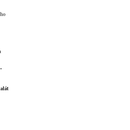
eho
a
"
alát