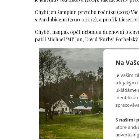
Chybí jen šampion prvního ročníku (2013) Vác
s Pardubicemi (2010 a 2012), a profík Lieser, v
Chybět naopak opět nebudou duchovní otcové t
patří Michael 'MJ' Jon, David 'Forby' Forbelský a
Na Vaše
Je Vaším z
a k jakým 
ukládáme a
identifiká
zpracováva
S našimi 
Store and/
advertisin