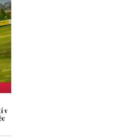
í v
ěc