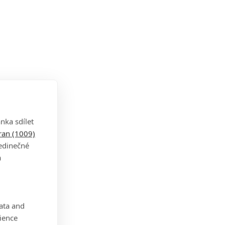
nka sdílet
tran (1009)
jedinečné
a
data and
ience