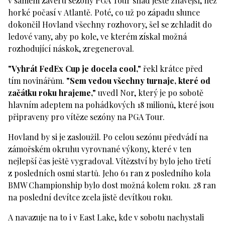
v samém závěru sezóny PGA Tour snad ještě žhavější, než
horké počasí v Atlantě. Poté, co už po západu slunce
dokončil Hovland všechny rozhovory, šel se zchladit do
ledové vany, aby po kole, ve kterém získal možná
rozhodující náskok, zregeneroval.
"Vyhrát FedEx Cup je docela cool,"
řekl krátce před
tím novinářům.
"Sem vedou všechny turnaje, které od
začátku roku hrajeme,"
uvedl Nor, který je po sobotě
hlavním adeptem na pohádkových 18 milionů, které jsou
připraveny pro vítěze sezóny na PGA Tour.
Hovland by si je zasloužil. Po celou sezónu předvádí na
zámořském okruhu vyrovnané výkony, které v ten
nejlepší čas ještě vygradoval. Vítězství by bylo jeho třetí
z posledních osmi startů. Jeho 61 ran z posledního kola
BMW Championship bylo dost možná kolem roku. 28 ran
na poslední devítce zcela jistě devítkou roku.
A navazuje na to i v East Lake, kde v sobotu nachystali