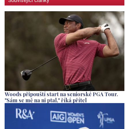
Související články
Woods připouští start na seniorské PGA Tour.
"Sám se mě na ni ptal," říká přítel