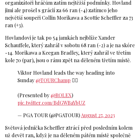
organizátoři hráčům zatím nejtěžší podmínky. Hovland
jimi ale prošel s grácií za 66 ran (-4) zatímco jeho
největší soupeři Collin Morikawa a Scottie Scheffler za 73
ran (+3).
Hovlandovi je tak po 54 jamkách nejblíže Xander
Schauffele, který zahrál v sobotu 68 ran (-2) a je na skóre
-14. Morikawa a Keegan Bradley, který zahrál ve třetím
kole 70 (par), jsou o ránu zpět na děleném třetím místě.
Viktor Hovland leads the way heading into
Sunday
@TOURChamp
🏌️‍♂️
(Presented by
@ROLEX
)
pic.twitter.com/BdGWBaYbUZ
— PGA TOUR (@PGATOUR)
August 27, 2023
Světová jednička Scheffler ztrácí před posledním kolem
už devět ran, když je na děleném pátém místě společně