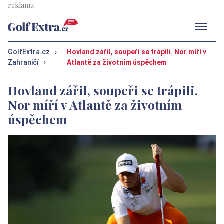
Men
GolfExtra.cz
›
Hovland zářil, soupeři se trápili. Nor míří v
Zahraničí
›
Atlantě za životním úspěchem
Hovland zářil, soupeři se trápili.
Nor míří v Atlantě za životním
úspěchem