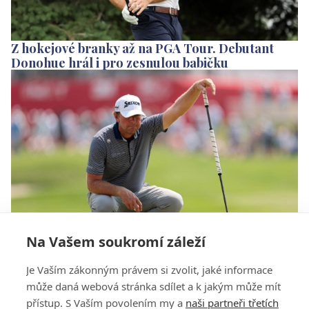
Z hokejové branky až na PGA Tour. Debutant
Donohue hrál i pro zesnulou babičku
Na Vašem soukromí záleží
Sundal si boty a z greenu odešel bos. Jak Lucas
Je Vaším zákonným právem si zvolit, jaké informace
Glover své jednání vysvětlil?
může daná webová stránka sdílet a k jakým může mít
přístup. S Vaším povolením my a
naši partneři třetích