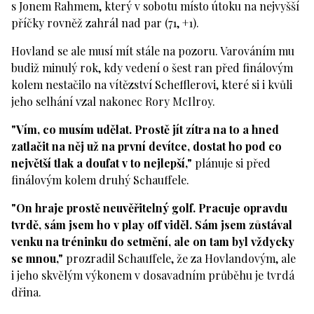
s Jonem Rahmem, který v sobotu místo útoku na nejvyšší
příčky rovněž zahrál nad par (71, +1).
Hovland se ale musí mít stále na pozoru. Varováním mu
budiž minulý rok, kdy vedení o šest ran před finálovým
kolem nestačilo na vítězství Schefflerovi, které si i kvůli
jeho selhání vzal nakonec Rory McIlroy.
"Vím, co musím udělat. Prostě jít zítra na to a hned
zatlačit na něj už na první devítce, dostat ho pod co
největší tlak a doufat v to nejlepší,"
plánuje si před
finálovým kolem druhý Schauffele.
"On hraje prostě neuvěřitelný golf. Pracuje opravdu
tvrdě, sám jsem ho v play off viděl. Sám jsem zůstával
venku na tréninku do setmění, ale on tam byl vždycky
se mnou,"
prozradil Schauffele, že za Hovlandovým, ale
i jeho skvělým výkonem v dosavadním průběhu je tvrdá
dřina.