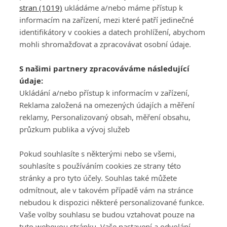
stran (1019)
ukládáme a/nebo máme přístup k
informacím na zařízení, mezi které patří jedinečné
identifikátory v cookies a datech prohlížení, abychom
mohli shromažďovat a zpracovávat osobní údaje.
Adresa
S našimi partnery zpracováváme následující
ATV CZ, s.r.o.
údaje:
Olbrachtova 1980/5
Všeobecné obchodní
Ukládání a/nebo přístup k informacím v zařízení,
140 00 Praha 4
podmínky služby
Reklama založená na omezených údajích a měření
GolfExtra.cz Premium
reklamy, Personalizovaný obsah, měření obsahu,
Podmínky zpracování
průzkum publika a vývoj služeb
osobních údajů při
užívání platformy
Pokud souhlasíte s některými nebo se všemi,
GolfExtra
souhlasíte s používáním cookies ze strany této
Ceník GolfExtra.cz
stránky a pro tyto účely. Souhlas také můžete
Premium
odmítnout, ale v takovém případě vám na stránce
Doporučené odkazy
nebudou k dispozici některé personalizované funkce.
Vaše volby souhlasu se budou vztahovat pouze na
tuto webovou stránku. Vaše nastavení a odvolání