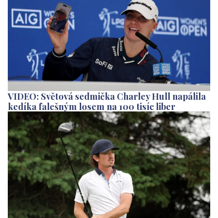
VIDEO: Světová sedmička Charley Hull napálila
kedíka falešným losem na 100 tisíc liber