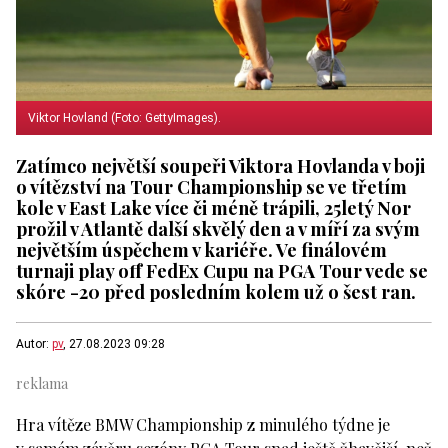
Viktor Hovland (Foto: GettyImages).
Zatímco největší soupeři Viktora Hovlanda v boji
o vítězství na Tour Championship se ve třetím
kole v East Lake více či méně trápili, 25letý Nor
prožil v Atlantě další skvělý den a v míří za svým
největším úspěchem v kariéře. Ve finálovém
turnaji play off FedEx Cupu na PGA Tour vede se
skóre -20 před posledním kolem už o šest ran.
Autor:
pv
, 27.08.2023 09:28
Hra vítěze BMW Championship z minulého týdne je