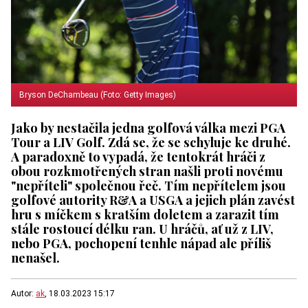
Bryson DeChambeau (Foto: Getty Images)
Jako by nestačila jedna golfová válka mezi PGA
Tour a LIV Golf. Zdá se, že se schyluje ke druhé.
A paradoxně to vypadá, že tentokrát hráči z
obou rozkmotřených stran našli proti novému
"nepříteli" společnou řeč. Tím nepřítelem jsou
golfové autority R&A a USGA a jejich plán zavést
hru s míčkem s kratším doletem a zarazit tím
stále rostoucí délku ran. U hráčů, ať už z LIV,
nebo PGA, pochopení tenhle nápad ale příliš
nenašel.
Autor:
ak
, 18.03.2023 15:17