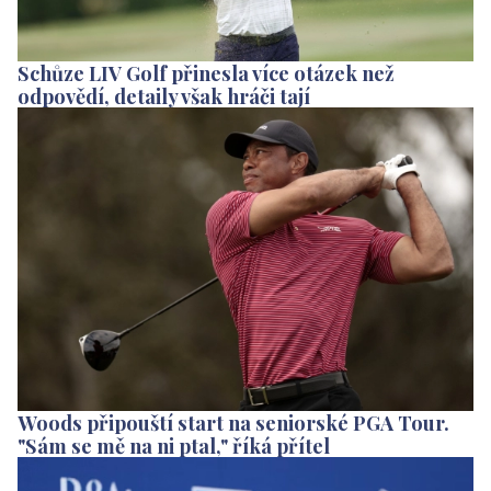
Schůze LIV Golf přinesla více otázek než
odpovědí, detaily však hráči tají
Woods připouští start na seniorské PGA Tour.
"Sám se mě na ni ptal," říká přítel