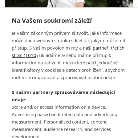
Na Vašem soukromí záleží
Je Vaším zákonným právem si zvolit, jaké informace
Z hokejové branky až na PGA Tour. Debutant
může daná webová stránka sdílet a k jakým může mít
Donohue hrál i pro zesnulou babičku
přístup. S Vaším povolením my a
naši partneři třetích
stran (1010)
ukládáme a/nebo máme přístup k
informacím na zařízení, mezi které patří jedinečné
identifikátory v cookies a datech prohlížení, abychom
mohli shromažďovat a zpracovávat osobní údaje.
Adresa
S našimi partnery zpracováváme následující
údaje:
ATV CZ, s.r.o.
Store and/or access information on a device,
Olbrachtova 1980/5
Všeobecné obchodní
Advertising based on limited data and advertising
140 00 Praha 4
podmínky služby
measurement, Personalised content, content
GolfExtra.cz Premium
measurement, audience research, and services
Podmínky zpracování
development