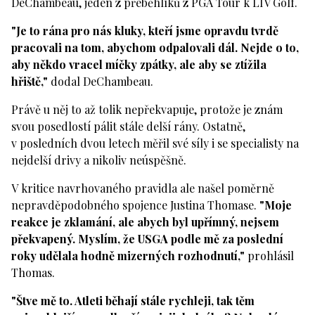
DeChambeau, jeden z přeběhlíků z PGA Tour k LIV Golf.
"Je to rána pro nás kluky, kteří jsme opravdu tvrdě
pracovali na tom, abychom odpalovali dál. Nejde o to,
aby někdo vracel míčky zpátky, ale aby se ztížila
hřiště,"
dodal DeChambeau.
Právě u něj to až tolik nepřekvapuje, protože je znám
svou posedlostí pálit stále delší rány. Ostatně,
v posledních dvou letech měřil své síly i se specialisty na
nejdelší drivy a nikoliv neúspěšně.
V kritice navrhovaného pravidla ale našel poměrně
nepravděpodobného spojence Justina Thomase.
"Moje
reakce je zklamání, ale abych byl upřímný, nejsem
překvapený. Myslím, že USGA podle mě za poslední
roky udělala hodně mizerných rozhodnutí,"
prohlásil
Thomas.
"Štve mě to. Atleti běhají stále rychleji, tak těm