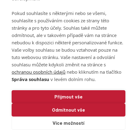
osobních údajů při
užívání platformy
Pokud souhlasíte s některými nebo se všemi,
GolfExtra
souhlasíte s používáním cookies ze strany této
Ceník GolfExtra.cz
stránky a pro tyto účely. Souhlas také můžete
Premium
odmítnout, ale v takovém případě vám na stránce
Doporučené odkazy
nebudou k dispozici některé personalizované funkce.
Vaše volby souhlasu se budou vztahovat pouze na
tuto webovou stránku. Vaše nastavení a odvolání
souhlasu můžete kdykoli změnit na stránce s
Editor
Obchod
ochranou osobních údajů
nebo kliknutím na tlačítko
Honza Fait
Edita Hanušová
Správa souhlasu
v levém dolním rohu.
+420 723 898 969
+420 724 150 784
fait@golfextra.cz
hanusova@relmost.cz
Marketing
Přijmout vše
Pavel Poulíček
Odmítnout vše
+420 602 170 872
poulicek@relmost.cz
Více možností