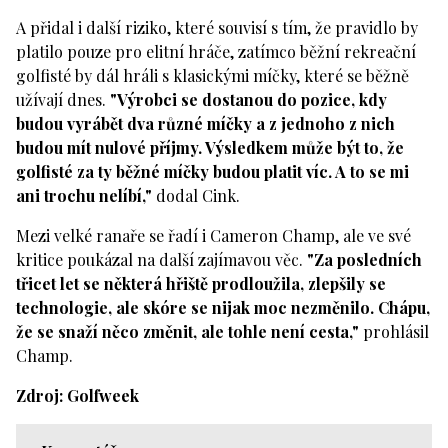
A přidal i další riziko, které souvisí s tím, že pravidlo by
platilo pouze pro elitní hráče, zatímco běžní rekreační
golfisté by dál hráli s klasickými míčky, které se běžně
užívají dnes.
"Výrobci se dostanou do pozice, kdy
budou vyrábět dva různé míčky a z jednoho z nich
budou mít nulové příjmy. Výsledkem může být to, že
golfisté za ty běžné míčky budou platit víc. A to se mi
ani trochu nelíbí,"
dodal Cink.
Mezi velké ranaře se řadí i Cameron Champ, ale ve své
kritice poukázal na další zajímavou věc.
"Za posledních
třicet let se některá hřiště prodloužila, zlepšily se
technologie, ale skóre se nijak moc nezměnilo. Chápu,
že se snaží něco změnit, ale tohle není cesta,"
prohlásil
Champ.
Zdroj: Golfweek