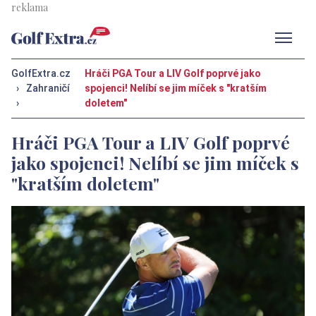
Men
GolfExtra.cz
Hráči PGA Tour a LIV Golf poprvé jako
›
Zahraničí
spojenci! Nelíbí se jim míček s "kratším
›
doletem"
Hráči PGA Tour a LIV Golf poprvé
jako spojenci! Nelíbí se jim míček s
"kratším doletem"