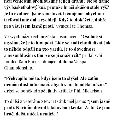
nejrychlejším prodloužíme jejich dráhu? Nebo dáme
výš basketbalový koš, protože hráči skáčou stále výš?
Je to evoluce. Jsme sportovci, trénujeme, abychom
trefovali míč dál a rychleji. Když to dokážete, dobře
pro vás. Jsem jasně proti,"
vymezil se Thomas.
Ve svých názorech nezůstali osamoceni.
"Osobně si
myslím, že je to hloupost. Lidé se rádi chodí dívat, jak
to někdo odpálí na 350 yardů. Je to dovednost
a nesouhlasím s tím, že se ji snaží vzít,"
přidal svůj
pohled Sam Burns, obhájce titulu na Valspar
Championship.
"Překvapilo mě to, když jsem to slyšel. Ale zatím
nemám dost informací, abych si na to udělal názor,"
držel se poněkud zpět jindy kritický Phil Mickelson.
To další z veteránů Stewart Cink měl jasno:
"Jsem jasně
proti. Nevidím důvod k takovému kroku. Za to, že jsou
hráči delší, míček nemůže."