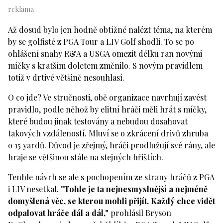
Až dosud bylo jen hodně obtížné nalézt téma, na kterém
by se golfisté z PGA Tour a LIV Golf shodli. To se po
ohlášení snahy R&A a USGA omezit délku ran novými
míčky s kratším doletem změnilo. S novým pravidlem
totiž v drtivé většině nesouhlasí.
O co jde? Ve stručnosti, obě organizace navrhují zavést
pravidlo, podle něhož by elitní hráči měli hrát s míčky,
které budou jinak testovány a nebudou dosahovat
takových vzdáleností. Mluví se o zkrácení drivů zhruba
o 15 yardů. Důvod je zřejmý, hráči prodlužují své rány, ale
hraje se většinou stále na stejných hřištích.
Tenhle návrh se ale s pochopením ze strany hráčů z PGA
i LIV nesetkal.
"Tohle je ta nejnesmyslnější a nejméně
domyšlená věc, se kterou mohli přijít. Každý chce vidět
odpalovat hráče dál a dál,"
prohlásil Bryson