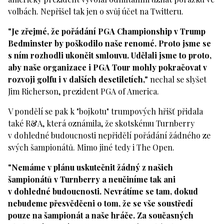
volbách. Nepřišel tak jen o svůj účet na Twitteru.
"Je zřejmé, že pořádání PGA Championship v Trump
Bedminster by poškodilo naše renomé. Proto jsme se
s ním rozhodli ukončit smlouvu. Udělali jsme to proto,
aby naše organizace i PGA Tour mohly pokračovat v
rozvoji golfu i v dalších desetiletích,"
nechal se slyšet
Jim Richerson, prezident PGA of America.
V pondělí se pak k "bojkotu" trumpových hřišť přidala
také R&A, která oznámila, že skotskému Turnberry
v dohledné budoucnosti nepřidělí pořádání žádného ze
svých šampionátů. Mimo jiné tedy i The Open.
"Nemáme v plánu uskutečnit žádný z našich
šampionátů v Turnberry a neučiníme tak ani
v dohledné budoucnosti. Nevrátíme se tam, dokud
nebudeme přesvědčeni o tom, že se vše soustředí
pouze na šampionát a naše hráče. Za současných