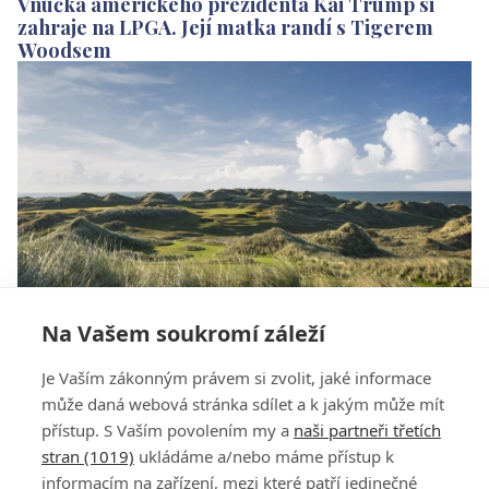
Vnučka amerického prezidenta Kai Trump si
zahraje na LPGA. Její matka randí s Tigerem
Woodsem
Na Vašem soukromí záleží
Místo Czech Masters se na DP World Tour bude
Je Vaším zákonným právem si zvolit, jaké informace
hrát turnaj u Trumpa ve Skotsku
může daná webová stránka sdílet a k jakým může mít
přístup. S Vaším povolením my a
naši partneři třetích
stran (1019)
ukládáme a/nebo máme přístup k
informacím na zařízení, mezi které patří jedinečné