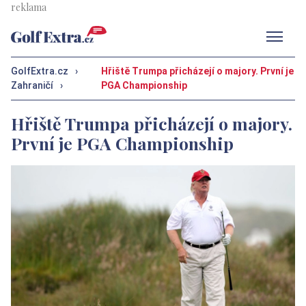
Men
GolfExtra.cz
›
Hřiště Trumpa přicházejí o majory. První je
Zahraničí
›
PGA Championship
Hřiště Trumpa přicházejí o majory.
První je PGA Championship