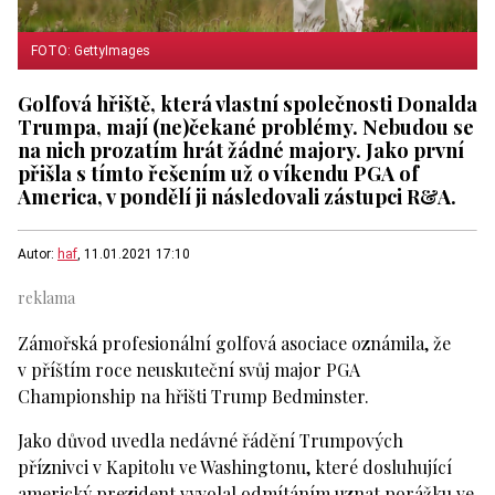
FOTO: GettyImages
Golfová hřiště, která vlastní společnosti Donalda
Trumpa, mají (ne)čekané problémy. Nebudou se
na nich prozatím hrát žádné majory. Jako první
přišla s tímto řešením už o víkendu PGA of
America, v pondělí ji následovali zástupci R&A.
Autor:
haf
, 11.01.2021 17:10
Zámořská profesionální golfová asociace oznámila, že
v příštím roce neuskuteční svůj major PGA
Championship na hřišti Trump Bedminster.
Jako důvod uvedla nedávné řádění Trumpových
příznivci v Kapitolu ve Washingtonu, které dosluhující
americký prezident vyvolal odmítáním uznat porážku ve