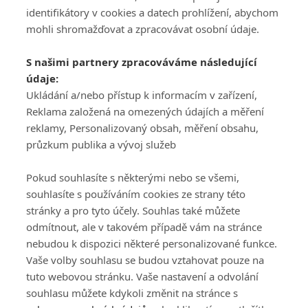
identifikátory v cookies a datech prohlížení, abychom
mohli shromažďovat a zpracovávat osobní údaje.
Adresa
S našimi partnery zpracováváme následující
ATV CZ, s.r.o.
údaje:
Olbrachtova 1980/5
Všeobecné obchodní
Ukládání a/nebo přístup k informacím v zařízení,
140 00 Praha 4
podmínky služby
Reklama založená na omezených údajích a měření
GolfExtra.cz Premium
reklamy, Personalizovaný obsah, měření obsahu,
Podmínky zpracování
průzkum publika a vývoj služeb
osobních údajů při
užívání platformy
Pokud souhlasíte s některými nebo se všemi,
GolfExtra
souhlasíte s používáním cookies ze strany této
Ceník GolfExtra.cz
stránky a pro tyto účely. Souhlas také můžete
Premium
odmítnout, ale v takovém případě vám na stránce
Doporučené odkazy
nebudou k dispozici některé personalizované funkce.
Vaše volby souhlasu se budou vztahovat pouze na
tuto webovou stránku. Vaše nastavení a odvolání
souhlasu můžete kdykoli změnit na stránce s
Editor
Obchod