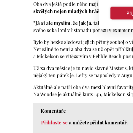
Oba dva ještě podle něho mají co nabídnout i n
skvělých nejen mladých hráčů. Proto na vítěz
Př
"Já si ale myslím, že jak já, tak Tiger budem
svého soka loni v listopadu porazil v exhibičn
Bylo by hezké sledovat jejich přímý souboj o v
Nereálné to není a oba dva se už opět přibližu
a Mickelson se vítězstvím v Pebble Beach posun
Už za dva měsíce je tu navíc slavné Masters, k
nějaký ten pátek je. Lefty se naposledy v Augus
Aktuálně ale patří oba dva mezi hlavní favorit
Na Woodse je aktuálně kurz 14:1, Mickelson si 
Komentáře
Přihlaste se
a můžete přidat komentář.