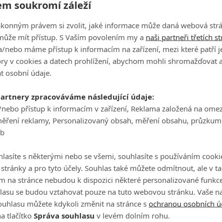
m soukromí záleží
ákonným právem si zvolit, jaké informace může daná webová strá
může mít přístup. S Vaším povolením my a
naši partneři třetích s
/nebo máme přístup k informacím na zařízení, mezi které patří 
tory v cookies a datech prohlížení, abychom mohli shromažďovat 
t osobní údaje.
partnery zpracováváme následující údaje:
/nebo přístup k informacím v zařízení, Reklama založená na ome
měření reklamy, Personalizovaný obsah, měření obsahu, průzkum
eb
lasíte s některými nebo se všemi, souhlasíte s používáním cooki
o stránky a pro tyto účely. Souhlas také můžete odmítnout, ale v 
m na stránce nebudou k dispozici některé personalizované funkce
lasu se budou vztahovat pouze na tuto webovou stránku. Vaše na
Tiger Woods a Phi
ouhlasu můžete kdykoli změnit na stránce s
ochranou osobních ú
ckelson (foto: GettyImages)
a tlačítko
Správa souhlasu
v levém dolním rohu.