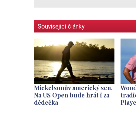
Související články
Mickelsonův americký sen.
Wood
Na US Open bude hrát i za
tradi
dědečka
Play