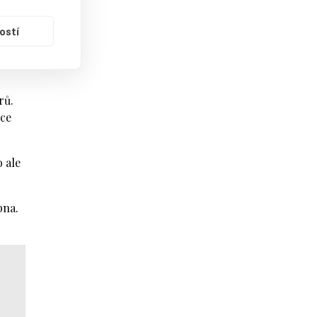
usta
ostí
který
rů.
ice
 ale
bna.