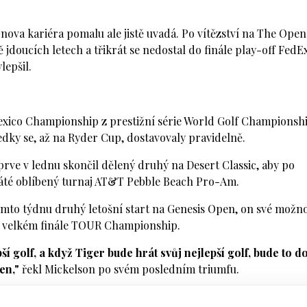
onova kariéra pomalu ale jistě uvadá. Po vítězství na The Open
bě jdoucích letech a třikrát se nedostal do finále play-off FedE
lepšil.
xico Championship z prestižní série World Golf Championsh
ledky se, až na Ryder Cup, dostavovaly pravidelně.
prve v lednu skončil dělený druhý na Desert Classic, aby po
áté oblíbený turnaj AT&T Pebble Beach Pro-Am.
omto týdnu druhý letošní start na Genesis Open, on své možno
 velkém finále TOUR Championship.
ší golf, a když Tiger bude hrát svůj nejlepší golf, bude to d
en,"
řekl Mickelson po svém posledním triumfu.
o kola letošního US Open, oslaví už své 49. narozeniny a Wood