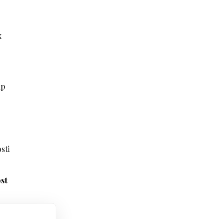
x
ip
sti
ost
s je