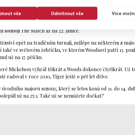
a těch nejlepších turnajích:
"Je to výzva. Ve hře je dnes spo
ství ze sebe musíme vydat to nejlepší."
ijmout vše
Odmítnout vše
Více možn
e mít velmi, opravdu velmi dobrý rok,"
zavěštil si Mickelson, 
ím souboji The Match až na 22. jamce.
ítězství opět na tradičním turnaji, nejlépe na některém z majo
jí také ve světovém žebříčku, ve kterém Woodsovi patří 13. poz
ul už na 17. příčku.
teré Mickelson vyhrál třikrát a Woods dokonce čtyřikrát. Už to
tě radoval v roce 2010, Tiger ještě o pět let dříve.
y úvodního majoru sezony, který se letos koná od 11. do 14. du
polepšil už na 25:1. Také už se nemůžete dočkat?