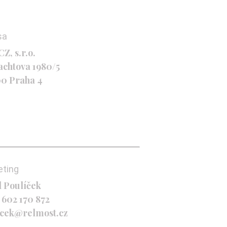
sa
Z, s.r.o.
achtova 1980/5
00 Praha 4
eting
l Poulíček
 602 170 872
icek@relmost.cz