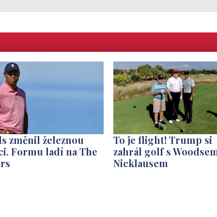
s změnil železnou
To je flight! Trump si
ci. Formu ladí na The
zahrál golf s Woodsem
ers
Nicklausem