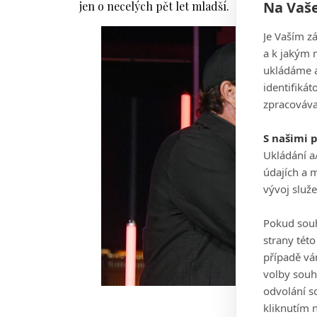
Na Vaše
jen o necelých pět let mladší.
Je Vaším z
a k jakým 
ukládáme a
identifiká
zpracováva
S našimi 
Ukládání a
údajích a 
vývoj služ
Pokud souh
strany tét
případě vá
volby souh
odvolání s
Mi
kliknutím n