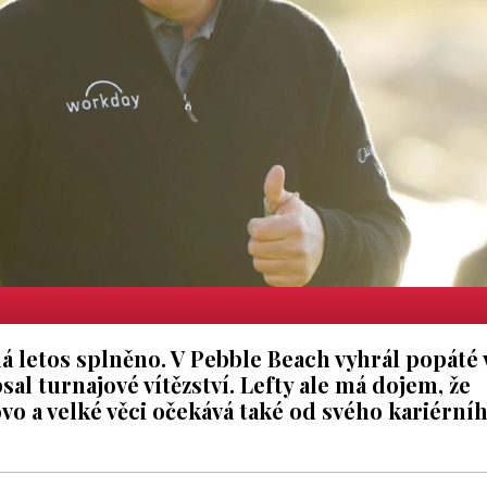
má letos splněno. V Pebble Beach vyhrál popáté 
sal turnajové vítězství. Lefty ale má dojem, že
vo a velké věci očekává také od svého kariérní