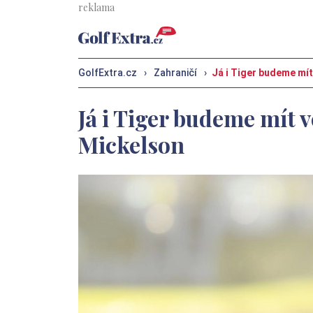
GolfExtra.cz
›
Zahraničí
›
Já i Tiger budeme mít
Já i Tiger budeme mít v
Mickelson