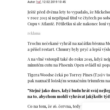
Autor:
haf
, 12.02.2019 10:45
Ještě před dvěma lety to vypadalo, že Mickels
v roce 2013 si nepřipsal titul ve čtyřech po so
Cupu v Atlantě. Pětiletku si ale nakonec loni vy
Trochu nečekaně vyhrál na začátku března Me
a přišel restart. Chmury byly pryč a lepší výs
A na vlně vstoupil také do roku 2019, když nej
minutém cutu na Phoenix Open ovládl už pop
Tigera Woodse čeká po Torrey Pines (T20) v t
pak naznačil loňským senzačním triumfem na
"Stejně jako dnes, když budu hrát svůj nejlep
na to, abychom mohli vyhrávat jakýkoliv týd
Co na tom, že 16. června, tedy v den finálovéh