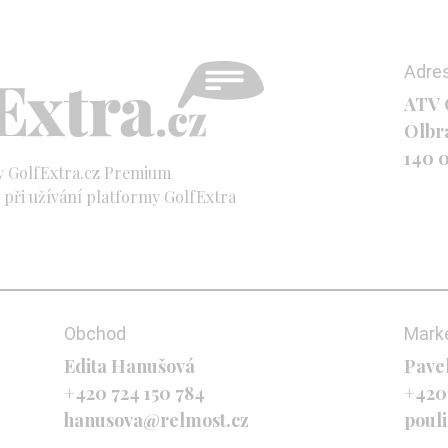
Adre
ATV C
Olbr
140 
y GolfExtra.cz Premium
při užívání platformy GolfExtra
Obchod
Mark
Edita Hanušová
Pave
+420 724 150 784
+420
hanusova@relmost.cz
poul