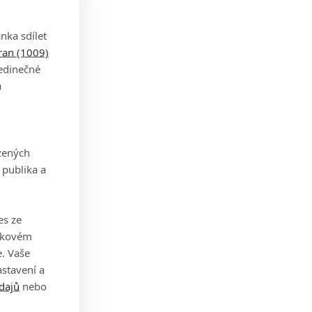
nka sdílet
tran (1009)
jedinečné
a
zených
 publika a
es ze
takovém
. Vaše
stavení a
l
dajů
nebo