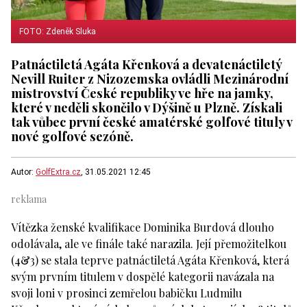
FOTO: Zdeněk Sluka
Patnáctiletá Agáta Křenková a devatenáctiletý
Nevill Ruiter z Nizozemska ovládli Mezinárodní
mistrovství České republiky ve hře na jamky,
které v neděli skončilo v Dýšině u Plzně. Získali
tak vůbec první české amatérské golfové tituly v
nové golfové sezóně.
Autor:
GolfExtra.cz
, 31.05.2021 12:45
Vítězka ženské kvalifikace Dominika Burdová dlouho
odolávala, ale ve finále také narazila. Její přemožitelkou
(4&3) se stala teprve patnáctiletá Agáta Křenková, která
svým prvním titulem v dospělé kategorii navázala na
svoji loni v prosinci zemřelou babičku Ludmilu