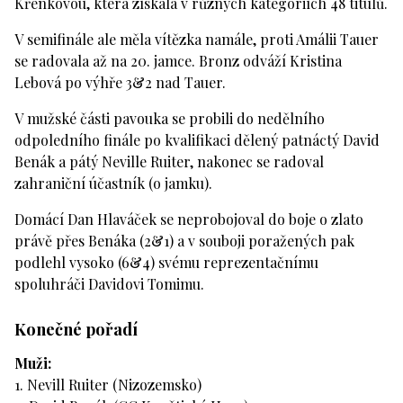
Křenkovou, která získala v různých kategoriích 48 titulů.
V semifinále ale měla vítězka namále, proti Amálii Tauer
se radovala až na 20. jamce. Bronz odváží Kristina
Lebová po výhře 3&2 nad Tauer.
V mužské části pavouka se probili do nedělního
odpoledního finále po kvalifikaci dělený patnáctý David
Benák a pátý Neville Ruiter, nakonec se radoval
zahraniční účastník (o jamku).
Domácí Dan Hlaváček se neprobojoval do boje o zlato
právě přes Benáka (2&1) a v souboji poražených pak
podlehl vysoko (6&4) svému reprezentačnímu
spoluhráči Davidovi Tomimu.
Konečné pořadí
Muži:
1. Nevill Ruiter (Nizozemsko)