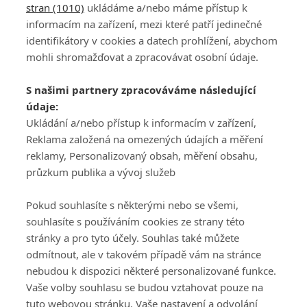
stran (1010)
ukládáme a/nebo máme přístup k
informacím na zařízení, mezi které patří jedinečné
identifikátory v cookies a datech prohlížení, abychom
mohli shromažďovat a zpracovávat osobní údaje.
Adresa
S našimi partnery zpracováváme následující
ATV CZ, s.r.o.
údaje:
Olbrachtova 1980/5
Všeobecné obchodní
Ukládání a/nebo přístup k informacím v zařízení,
140 00 Praha 4
podmínky služby
Reklama založená na omezených údajích a měření
GolfExtra.cz Premium
reklamy, Personalizovaný obsah, měření obsahu,
Podmínky zpracování
průzkum publika a vývoj služeb
osobních údajů při
užívání platformy
Pokud souhlasíte s některými nebo se všemi,
GolfExtra
souhlasíte s používáním cookies ze strany této
Ceník GolfExtra.cz
stránky a pro tyto účely. Souhlas také můžete
Premium
odmítnout, ale v takovém případě vám na stránce
Doporučené odkazy
nebudou k dispozici některé personalizované funkce.
Vaše volby souhlasu se budou vztahovat pouze na
tuto webovou stránku. Vaše nastavení a odvolání