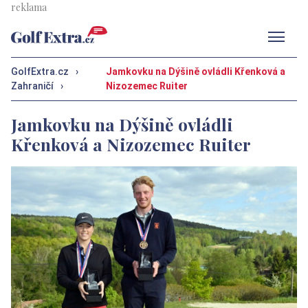
Men
GolfExtra.cz
›
Jamkovku na Dýšině ovládli Křenková a
Zahraničí
›
Nizozemec Ruiter
Jamkovku na Dýšině ovládli
Křenková a Nizozemec Ruiter