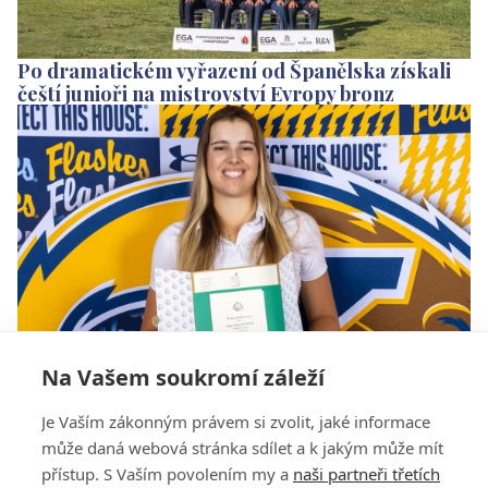
Po dramatickém vyřazení od Španělska získali
čeští junioři na mistrovství Evropy bronz
Na Vašem soukromí záleží
Blázen, co skákal za sklem radostí. Kedroňová
Je Vaším zákonným právem si zvolit, jaké informace
si splnila obří sen a zahraje si ve slavné Augustě
může daná webová stránka sdílet a k jakým může mít
přístup. S Vaším povolením my a
naši partneři třetích