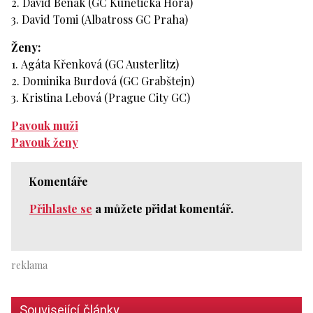
2. David Benák (GC Kunětická Hora)
3. David Tomi (Albatross GC Praha)
Ženy:
1. Agáta Křenková (GC Austerlitz)
2. Dominika Burdová (GC Grabštejn)
3. Kristina Lebová (Prague City GC)
Pavouk muži
Pavouk ženy
Komentáře
Přihlaste se
a můžete přidat komentář.
Související články