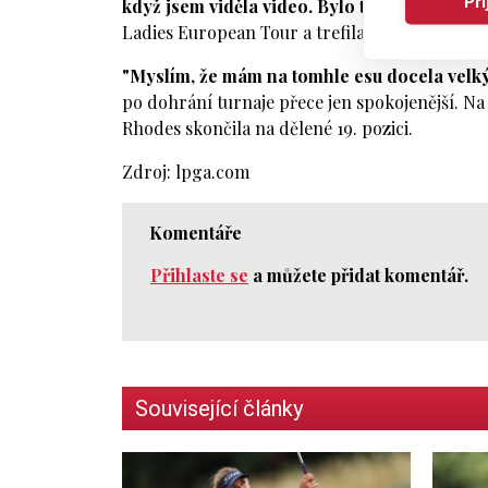
Př
když jsem viděla video. Bylo to neuvěřitelné
Ladies European Tour a trefila už jedno eso v
"Myslím, že mám na tomhle esu docela velký 
po dohrání turnaje přece jen spokojenější. Na
Rhodes skončila na dělené 19. pozici.
Zdroj: lpga.com
Komentáře
Přihlaste se
a můžete přidat komentář.
Související články