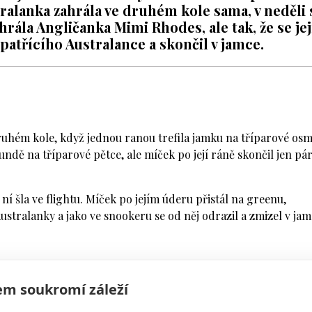
ralanka zahrála ve druhém kole sama, v neděli 
hrála Angličanka Mimi Rhodes, ale tak, že se jej
atřícího Australance a skončil v jamce.
druhém kole, když jednou ranou trefila jamku na tříparové osm
ndě na tříparové pětce, ale míček po její ráně skončil jen pá
 ní šla ve flightu. Míček po jejím úderu přistál na greenu,
 Australanky a jako ve snookeru se od něj odrazil a zmizel v jam
m soukromí záleží
 bounces off of Steph Kyriacou’s near perfect
om/6Wx1cUmDOe