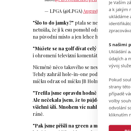
Je Vaším z
a k jakým 
— LPGA (@LPGA)
August 3, 2025
ukládáme a
"Šlo to do jamky?"
ptala se nevěřícně ještě na
identifiká
netušila, že ji k esu pomohl odraz od míčku je
zpracováva
na původní místo a jen lehce ho doklepla do b
S našimi 
"Můžete se na golf dívat celý život, ale už n
Ukládání a
i ohromení televizní komentátoři.
údajích a 
vývoj služ
Nicméně něco takového se nestalo poprvé. Po
Tehdy zahrál hole-in-one podobným stylem Lo
Pokud souh
míčku odraz od míčku JB Holmese.
strany tét
"Trefila jsme opravdu hodně dobrou ránu os
případě vá
Ale nečekala jsem, že to půjde do jamky. Pro
volby souh
všichni šílí. Mnohem víc nahlas než obvykle, 
odvolání s
ráně.
kliknutím n
"Pak jsme přišli na green a můj míček byl v j