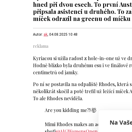
hned při dvou esech. To první Aust
připsala asistenci u druhého. To za
míček odrazil na greenu od míčku p
Autor:
ak
, 04.08.2025 10:48
Kyriacou si užila radost z hole-in-one už ve 
Hodně blízko byla druhému esu i ve finálové ru
centimetrů od jamky.
Po ní se postavila na odpaliště Rhodes, která s
několikrát skočil a poté trefil už ležící míček
To ale Rhodes neviděla.
Are you kidding me?! 🤯
Na Vaše
Mimi Rhodes makes an ace after her ball
shot!
@AIGWomensOpen
pic.twitter.c