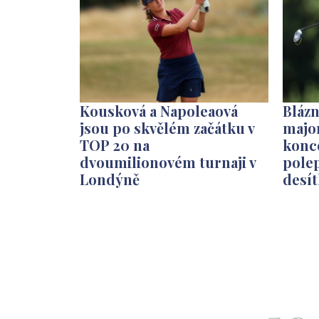
Kousková a Napoleaová
Bláz
jsou po skvělém začátku v
major
TOP 20 na
konce
dvoumilionovém turnaji v
polep
Londýně
desít