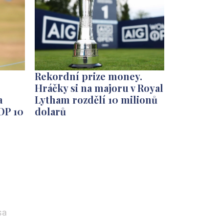
Rekordní prize money.
Hráčky si na majoru v Royal
a
Lytham rozdělí 10 milionů
OP 10
dolarů
sa