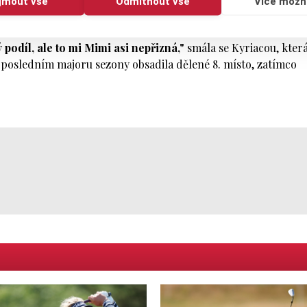
ijmout vše
Odmítnout vše
Více možn
,"
přiznala 23letá Angličanka, která letos vyhrála už tři turnaje
 červnu na Tenerife Open.
podíl, ale to mi Mimi asi nepřizná,"
smála se Kyriacou, která
 posledním majoru sezony obsadila dělené 8. místo, zatímco