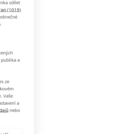
nka sdílet
tran (1019)
jedinečné
ec
a
ček
 eso
zených
 publika a
6.
eho
es ze
takovém
la.
. Vaše
 jak
stavení a
své
dajů
nebo
ěji,