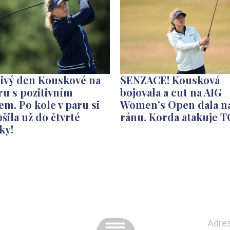
nivý den Kouskové na
SENZACE! Kousková
u s pozitivním
bojovala a cut na AIG
m. Po kole v paru si
Women's Open dala n
šila už do čtvrté
ránu. Korda atakuje T
ky!
Adre