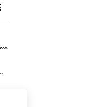
si
í
ičce.
r
ce.