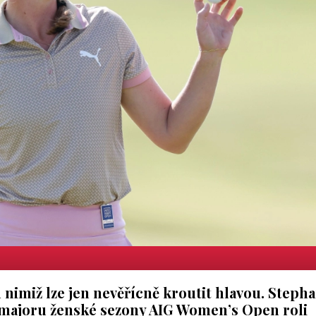
 nimiž lze jen nevěřícně kroutit hlavou. Steph
majoru ženské sezony AIG Women’s Open roli