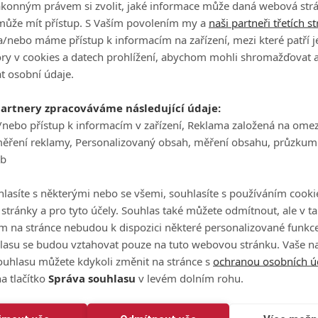
ákonným právem si zvolit, jaké informace může daná webová strá
může mít přístup. S Vaším povolením my a
naši partneři třetích s
/nebo máme přístup k informacím na zařízení, mezi které patří 
 odpališti v reakci na bouřlivý jásot diváků u greenu. A už vůb
tory v cookies a datech prohlížení, abychom mohli shromažďovat 
jí parťačky ve flightu. Ta po příchodu na green vrátila svůj mí
t osobní údaje.
irdie.
partnery zpracováváme následující údaje:
ikdy něco takového neuvidíte,"
reagovali na hodně neobyčejné
/nebo přístup k informacím v zařízení, Reklama založená na ome
měření reklamy, Personalizovaný obsah, měření obsahu, průzkum
eb
dobně neuvěřitelný moment se odehrál na Masters v roce 201
uis Oosthuizen na tříparové šestnáctce a do jamky pomohl j
lasíte s některými nebo se všemi, souhlasíte s používáním cooki
o stránky a pro tyto účely. Souhlas také můžete odmítnout, ale v 
mičkou železem. Trefila jsem to přesně tam, kam jsem chtě
m na stránce nebudou k dispozici některé personalizované funkce
stě jsem zvedla týčko po svém odpalu, ale pak jsem slyšela,
lasu se budou vztahovat pouze na tuto webovou stránku. Vaše na
takže jsem tušila, že se něco stalo,"
popsala Rhodes dění po 
ouhlasu můžete kdykoli změnit na stránce s
ochranou osobních ú
a tlačítko
Správa souhlasu
v levém dolním rohu.
amce. Netušila jsem, že to trefilo Stephiin míček. To až pozd