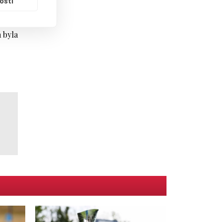
ostí
 byla