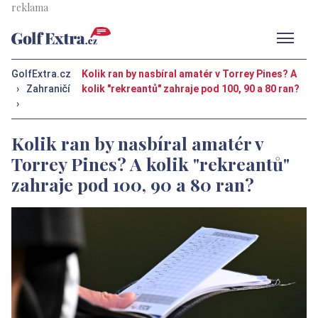
Men
GolfExtra.cz
Kolik ran by nasbíral amatér v Torrey Pines? A
›
Zahraničí
kolik "rekreantů" zahraje pod 100, 90 a 80 ran?
›
Kolik ran by nasbíral amatér v
Torrey Pines? A kolik "rekreantů"
zahraje pod 100, 90 a 80 ran?