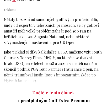
Autor:
ak
, 02.02.2026 17:40
Někdy to zazní od samotných golfových profesionálů,
jindy od expertů v televizních přenosech, že by golfoví
amatéři měli velký problém zahrát pod 100 ran na
hřištích jako jsou Augusta National, nebo některé
s "vymazleným" nastavením pro US Open.
Jako příklad si díky kalkulačce USGA můžeme vzít South
Course v Torrey Pines. Hřiště, na kterém se dvakrát
hrálo US Open v letech 2008 a 2021 a v neděli na něm
skončil podnik PGA Tour Farmers Insurance Open, na
němž triumfoval Justin Rose s impozantním skóre po
čtyřech kolech -23.
Dočtěte tento článek
s předplatným Golf Extra Premium