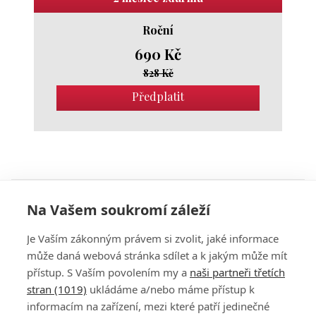
Roční
690 Kč
828 Kč
Předplatit
Komentáře
Na Vašem soukromí záleží
Přihlaste se
a můžete přidat komentář.
Je Vaším zákonným právem si zvolit, jaké informace
může daná webová stránka sdílet a k jakým může mít
přístup. S Vaším povolením my a
naši partneři třetích
stran (1019)
ukládáme a/nebo máme přístup k
informacím na zařízení, mezi které patří jedinečné