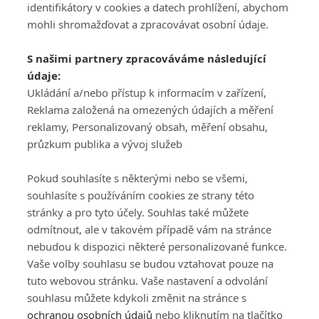
identifikátory v cookies a datech prohlížení, abychom
mohli shromažďovat a zpracovávat osobní údaje.
Adresa
S našimi partnery zpracováváme následující
ATV CZ, s.r.o.
údaje:
Olbrachtova 1980/5
Všeobecné obchodní
Ukládání a/nebo přístup k informacím v zařízení,
140 00 Praha 4
podmínky služby
Reklama založená na omezených údajích a měření
GolfExtra.cz Premium
reklamy, Personalizovaný obsah, měření obsahu,
Podmínky zpracování
průzkum publika a vývoj služeb
osobních údajů při
užívání platformy
Pokud souhlasíte s některými nebo se všemi,
GolfExtra
souhlasíte s používáním cookies ze strany této
Ceník GolfExtra.cz
stránky a pro tyto účely. Souhlas také můžete
Premium
odmítnout, ale v takovém případě vám na stránce
Doporučené odkazy
nebudou k dispozici některé personalizované funkce.
Vaše volby souhlasu se budou vztahovat pouze na
tuto webovou stránku. Vaše nastavení a odvolání
souhlasu můžete kdykoli změnit na stránce s
Editor
Obchod
ochranou osobních údajů
nebo kliknutím na tlačítko