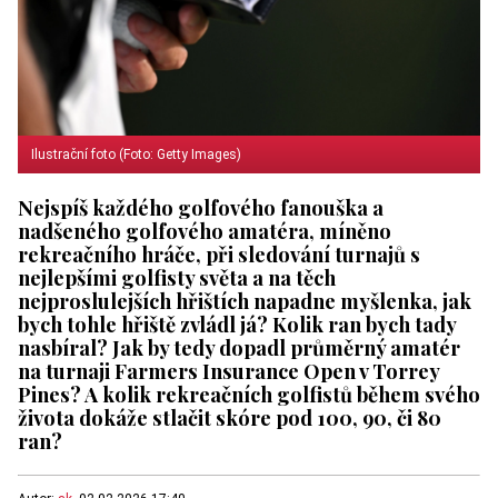
Ilustrační foto (Foto: Getty Images)
Nejspíš každého golfového fanouška a
nadšeného golfového amatéra, míněno
rekreačního hráče, při sledování turnajů s
nejlepšími golfisty světa a na těch
nejproslulejších hřištích napadne myšlenka, jak
bych tohle hřiště zvládl já? Kolik ran bych tady
nasbíral? Jak by tedy dopadl průměrný amatér
na turnaji Farmers Insurance Open v Torrey
Pines? A kolik rekreačních golfistů během svého
života dokáže stlačit skóre pod 100, 90, či 80
ran?