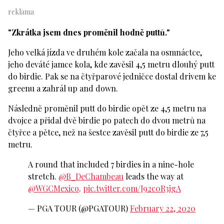
"Zkrátka jsem dnes proměnil hodně puttů."
Jeho velká jízda ve druhém kole začala na osmnáctce,
jeho deváté jamce kola, kde zavěsil 4,5 metru dlouhý putt
do birdie. Pak se na čtyřparové jedničce dostal drivem ke
greenu a zahrál up and down.
Následně proměnil putt do birdie opět ze 4,5 metru na
dvojce a přidal dvě birdie po patech do dvou metrů na
čtyřce a pětce, než na šestce zavěsil putt do birdie ze 7,5
metru.
A round that included 7 birdies in a nine-hole
stretch.
@B_DeChambeau
leads the way at
@WGCMexico
.
pic.twitter.com/J92c0R3igA
— PGA TOUR (@PGATOUR)
February 22, 2020