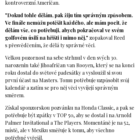
kontroverzní Američan.
"Dokud tohle dělám, pak žiju tím správným způsobem.
Ve finále nemůžu potěšit každého, ale mám pocit, že
dělám vše, co potřebuji, abych pokračoval ve svém
golfovém úsilí na hřišti i mimo něj,"
zopakoval Reed
s přesvědčením, že dělá ty správné věci.
Velkou pozornost na sebe strhnul v den svých 30.
narozenin také Jihoafričan van Rooyen, který se na konci
roku dostal do světové padesátky a vysloužil si svou
první účast na Masters. Tomu potřebuje uzpůsobit svůj
kalendář a zatím se pro něj věci vyvíjejí správným
směrem.
Získal sponzorskou pozvánku na Honda Classic, a pak se
potřebuje být zpátky v TOP 50, aby se dostal i na Arnold
Palmer Invitational a The Players. Momentáně je na 52,
místě, ale v Mexiku směřuje k tomu, aby všechno
potřebné vyřešil.