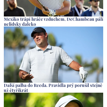
Mexiko trápí hráče vzduchem, DeChambeau pálí
nelidsky daleko
Další palba do Reeda. Pravidla prý porušil stejně
už čtyřikrát