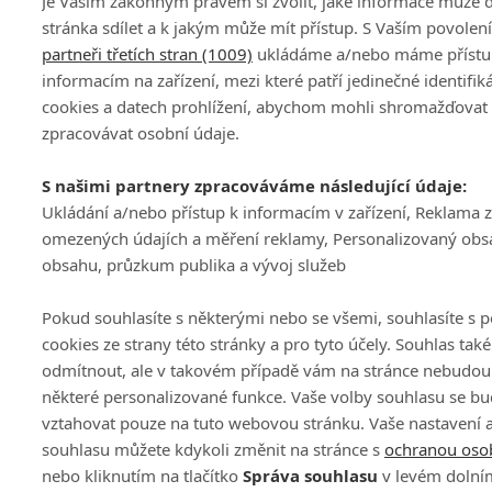
Je Vaším zákonným právem si zvolit, jaké informace může
stránka sdílet a k jakým může mít přístup. S Vaším povole
partneři třetích stran (1009)
ukládáme a/nebo máme přístu
informacím na zařízení, mezi které patří jedinečné identifik
cookies a datech prohlížení, abychom mohli shromažďovat
zpracovávat osobní údaje.
S našimi partnery zpracováváme následující údaje:
Ukládání a/nebo přístup k informacím v zařízení, Reklama 
omezených údajích a měření reklamy, Personalizovaný obs
obsahu, průzkum publika a vývoj služeb
Pokud souhlasíte s některými nebo se všemi, souhlasíte s 
cookies ze strany této stránky a pro tyto účely. Souhlas tak
odmítnout, ale v takovém případě vám na stránce nebudou 
některé personalizované funkce. Vaše volby souhlasu se b
vztahovat pouze na tuto webovou stránku. Vaše nastavení 
souhlasu můžete kdykoli změnit na stránce s
ochranou oso
nebo kliknutím na tlačítko
Správa souhlasu
v levém dolní