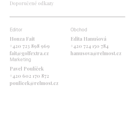
Doporučené odkazy
Editor
Obchod
Honza Fait
Edita Hanušová
+420 723 898 969
+420 724 150 784
fait@golfextra.cz
hanusova@relmost.cz
Marketing
Pavel Poulíček
+420 602 170 872
poulicek@relmost.cz