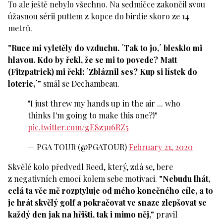
To ale ještě nebylo všechno. Na sedmičce zakončil svou
úžasnou sérii puttem z kopce do birdie skoro ze 14
metrů.
"Ruce mi vyletěly do vzduchu. ´Tak to jo,´ blesklo mi
hlavou. Kdo by řekl, že se mi to povede? Matt
(Fitzpatrick) mi řekl: ´Zbláznil ses? Kup si lístek do
loterie,´"
smál se Dechambeau.
"I just threw my hands up in the air ... who
thinks I'm going to make this one?!"
pic.twitter.com/gESz3u6RZ5
— PGA TOUR (@PGATOUR)
February 21, 2020
Skvělé kolo předvedl Reed, který, zdá se, bere
z negativních emocí kolem sebe motivaci.
"Nebudu lhát,
celá ta věc mě rozptyluje od mého konečného cíle, a to
je hrát skvělý golf a pokračovat ve snaze zlepšovat se
každý den jak na hřišti, tak i mimo něj,"
pravil