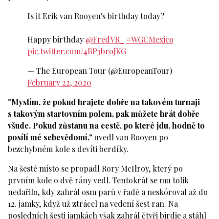
Is it Erik van Rooyen's birthday today?
Happy birthday
@FredVR_
#WGCMexico
pic.twitter.com/4BP3broJKG
— The European Tour (@EuropeanTour)
February 22, 2020
"Myslím, že pokud hrajete dobře na takovém turnaji
s takovým startovním polem, pak můžete hrát dobře
všude. Pokud zůstanu na cestě, po které jdu, hodně to
posílí mé sebevědomí,"
uvedl van Rooyen po
bezchybném kole s devíti berdíky.
Na šesté místo se propadl Rory McIlroy, který po
prvním kole o dvě rány vedl. Tentokrát se mu tolik
nedařilo, kdy zahrál osm parů v řadě a neskóroval až do
12. jamky, když už ztrácel na vedení šest ran. Na
posledních šesti jamkách však zahrál čtyři birdie a stáhl