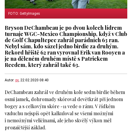
FOTO: GettyImages
Bryson DeChambeau je po dvou kolech lídrem
turnaje WGC-Mexico Championship, když v Club
de Golf Chapultepec zahrál parádních 63 ran.
Nebyl sám, kdo sázel jedno birdie za druhým.
Rekord hřiště 62 ran vyrovnal Erik van Rooyen a
je na děleném druhém místě s Patrickem
Reedem, který zahrál také 63.
Autor:
pv
, 22.02.2020 08:40
DeChambeau zahrál ve druhém kole sedm birdie během
osmi jamek, dohromady skóroval devětkrát při jednom
bogey a s celkovým skóre -11 vede o ránu. V řídkém
vzduchu nejspíš opět kalkuloval se všemi možnými
i nemožnými veličinami, ale jeho skvělý výkon měl
prozaičtější základ.