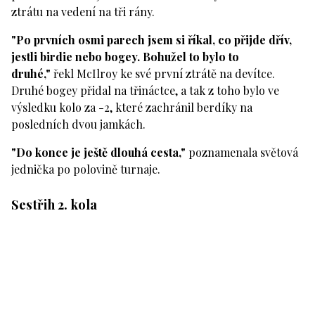
ztrátu na vedení na tři rány.
"Po prvních osmi parech jsem si říkal, co přijde dřív,
jestli birdie nebo bogey. Bohužel to bylo to
druhé,"
řekl McIlroy ke své první ztrátě na devítce.
Druhé bogey přidal na třináctce, a tak z toho bylo ve
výsledku kolo za -2, které zachránil berdíky na
posledních dvou jamkách.
"Do konce je ještě dlouhá cesta,"
poznamenala světová
jednička po polovině turnaje.
Sestřih 2. kola