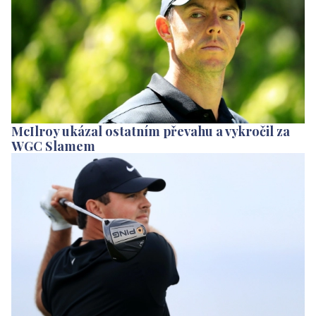
McIlroy ukázal ostatním převahu a vykročil za
WGC Slamem