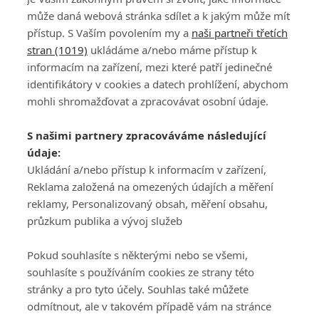
10
může daná webová stránka sdílet a k jakým může mít
přístup. S Vaším povolením my a
naši partneři třetích
stran (1019)
ukládáme a/nebo máme přístup k
informacím na zařízení, mezi které patří jedinečné
identifikátory v cookies a datech prohlížení, abychom
mohli shromažďovat a zpracovávat osobní údaje.
Adresa
S našimi partnery zpracováváme následující
ATV CZ, s.r.o.
údaje:
Olbrachtova 1980/5
Všeobecné obchodní
Ukládání a/nebo přístup k informacím v zařízení,
140 00 Praha 4
podmínky služby
Reklama založená na omezených údajích a měření
GolfExtra.cz Premium
reklamy, Personalizovaný obsah, měření obsahu,
Podmínky zpracování
průzkum publika a vývoj služeb
osobních údajů při
užívání platformy
Pokud souhlasíte s některými nebo se všemi,
GolfExtra
souhlasíte s používáním cookies ze strany této
Ceník GolfExtra.cz
stránky a pro tyto účely. Souhlas také můžete
Premium
odmítnout, ale v takovém případě vám na stránce
Doporučené odkazy