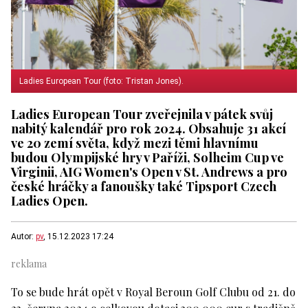
Ladies European Tour (foto: Tristan Jones).
Ladies European Tour zveřejnila v pátek svůj
nabitý kalendář pro rok 2024. Obsahuje 31 akcí
ve 20 zemí světa, když mezi těmi hlavnímu
budou Olympijské hry v Paříži, Solheim Cup ve
Virginii, AIG Women's Open v St. Andrews a pro
české hráčky a fanoušky také Tipsport Czech
Ladies Open.
Autor:
pv
, 15.12.2023 17:24
To se bude hrát opět v Royal Beroun Golf Clubu od 21. do