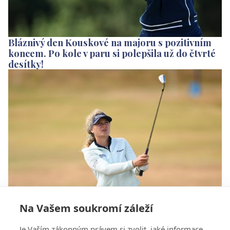
Bláznivý den Kouskové na majoru s pozitivním
koncem. Po kole v paru si polepšila už do čtvrté
desítky!
Na Vašem soukromí záleží
SENZACE! Kousková bojovala a cut na AIG
Women's Open dala na ránu. Korda atakuje TOP
Je Vaším zákonným právem si zvolit, jaké informace