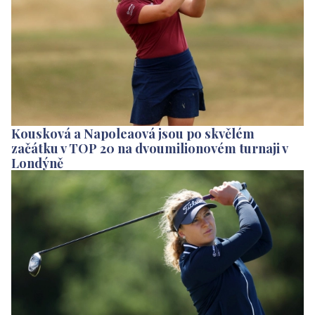
Kousková a Napoleaová jsou po skvělém
začátku v TOP 20 na dvoumilionovém turnaji v
Londýně