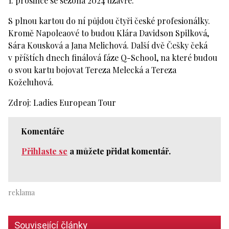
1. prosince se sezóna 2024 uzavře.
S plnou kartou do ní půjdou čtyři české profesionálky.
Kromě Napoleaové to budou Klára Davidson Spilková,
Sára Kousková a Jana Melichová. Další dvě Češky čeká
v příštích dnech finálová fáze Q-School, na které budou
o svou kartu bojovat Tereza Melecká a Tereza
Koželuhová.
Zdroj: Ladies European Tour
Komentáře
Přihlaste se
a můžete přidat komentář.
Související články