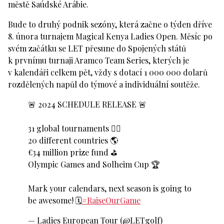
městě Saúdské Arábie.
Bude to druhý podnik sezóny, která začne o týden dříve
8. února turnajem Magical Kenya Ladies Open. Měsíc po
svém začátku se LET přesune do Spojených států
k prvnímu turnaji Aramco Team Series, kterých je
v kalendáři celkem pět, vždy s dotací 1 000 000 dolarů
rozdělených napůl do týmové a individuální soutěže.
🚨 2024 SCHEDULE RELEASE 🚨
31 global tournaments 🏌️‍♀️
20 different countries 🌎
€34 million prize fund ⛳
Olympic Games and Solheim Cup 🏆
Mark your calendars, next season is going to
be awesome! 🗓️
#RaiseOurGame
— Ladies European Tour (@LETgolf)