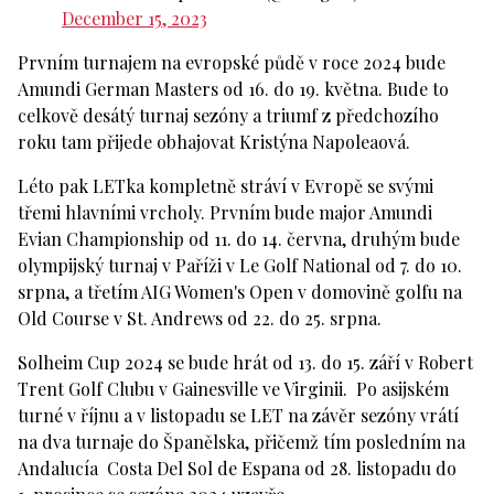
December 15, 2023
Prvním turnajem na evropské půdě v roce 2024 bude
Amundi German Masters od 16. do 19. května. Bude to
celkově desátý turnaj sezóny a triumf z předchozího
roku tam přijede obhajovat Kristýna Napoleaová.
Léto pak LETka kompletně stráví v Evropě se svými
třemi hlavními vrcholy. Prvním bude major Amundi
Evian Championship od 11. do 14. června, druhým bude
olympijský turnaj v Paříži v Le Golf National od 7. do 10.
srpna, a třetím AIG Women's Open v domovině golfu na
Old Course v St. Andrews od 22. do 25. srpna.
Solheim Cup 2024 se bude hrát od 13. do 15. září v Robert
Trent Golf Clubu v Gainesville ve Virginii. Po asijském
turné v říjnu a v listopadu se LET na závěr sezóny vrátí
na dva turnaje do Španělska, přičemž tím posledním na
Andalucía Costa Del Sol de Espana od 28. listopadu do