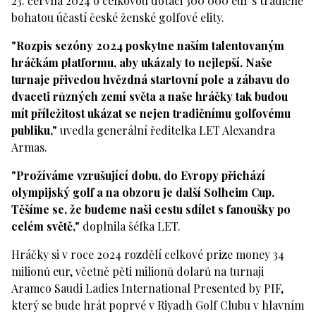
23. června 2024 o celkovou dotaci 300 000 eur s tradičně
bohatou účastí české ženské golfové elity.
"Rozpis sezóny 2024 poskytne naším talentovaným
hráčkám platformu, aby ukázaly to nejlepší. Naše
turnaje přivedou hvězdná startovní pole a zábavu do
dvaceti různých zemí světa a naše hráčky tak budou
mít příležitost ukázat se nejen tradičnímu golfovému
publiku,"
uvedla generální ředitelka LET Alexandra
Armas.
"Prožíváme vzrušující dobu, do Evropy přichází
olympijský golf a na obzoru je další Solheim Cup.
Těšíme se, že budeme naši cestu sdílet s fanoušky po
celém světě,"
doplnila šéfka LET.
Hráčky si v roce 2024 rozdělí celkové prize money 34
milionů eur, včetně pěti milionů dolarů na turnaji
Aramco Saudi Ladies International Presented by PIF,
který se bude hrát poprvé v Riyadh Golf Clubu v hlavním