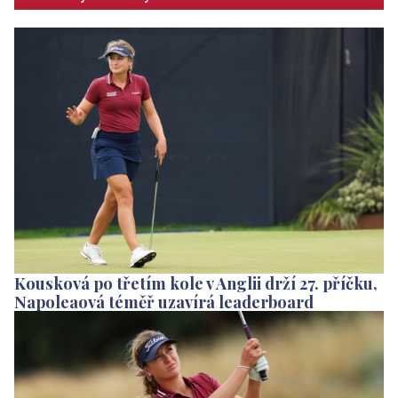
Kousková po třetím kole v Anglii drží 27. příčku,
Napoleaová téměř uzavírá leaderboard