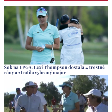
Šok na LPGA. Lexi Thompson dostala 4 trestné
rány a ztratila vyhraný major