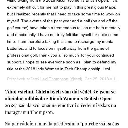
withdrawing from the 2018 Ricoh Women's British Open. It is
extremely difficult for me not to play in this prestigious Major,
but I realized recently that I need to take some time to work on
myself. The events of the past year and a half (on and off the
golf course) have taken a tremendous toll on me both mentally
and emotionally. I have not truly felt like myself for quite some
time. I am therefore taking this time to recharge my mental
batteries, and to focus on myself away from the game of
professional golf.Thank you all so much for your continued
support. I hope to see everyone soon as I plan to defend my
title at the 2018 Indy Women in Tech Championship. Lexi
Příspěvek sdílený
Lexi Thompson
(@lexi),
Čec 25, 2018 v 11:38 PDT
"Ahoj všichni. Chtěla bych vám dát vědět, že jsem se
oficiálně odhlásila z Ricoh Women's British Open
2018,"
začala svůj značně emotivní středeční vzkaz na
Instagramu Thompson.
Na pár řádcích mluvila především o "potřebě vzít si čas