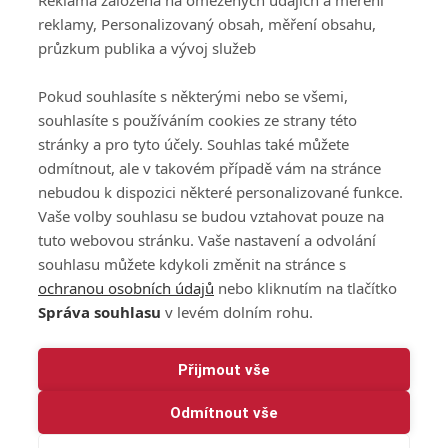
Reklama založená na omezených údajích a měření
GolfExtra.cz Premium
reklamy, Personalizovaný obsah, měření obsahu,
Podmínky zpracování
průzkum publika a vývoj služeb
osobních údajů při
užívání platformy
Pokud souhlasíte s některými nebo se všemi,
GolfExtra
souhlasíte s používáním cookies ze strany této
Ceník GolfExtra.cz
stránky a pro tyto účely. Souhlas také můžete
Premium
odmítnout, ale v takovém případě vám na stránce
Doporučené odkazy
nebudou k dispozici některé personalizované funkce.
Vaše volby souhlasu se budou vztahovat pouze na
tuto webovou stránku. Vaše nastavení a odvolání
souhlasu můžete kdykoli změnit na stránce s
Editor
Obchod
ochranou osobních údajů
nebo kliknutím na tlačítko
Honza Fait
Edita Hanušová
Správa souhlasu
v levém dolním rohu.
+420 723 898 969
+420 724 150 784
fait@golfextra.cz
hanusova@relmost.cz
Marketing
Přijmout vše
Pavel Poulíček
Odmítnout vše
+420 602 170 872
poulicek@relmost.cz