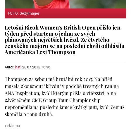
FOTO: GettyImages
Letošní Ricoh Women’s British Open přišlo jen
týden před startem o jednu ze svých
plánovaných největších hvězd. Ze čtvrtého
ženského majoru se na poslední chvíli odhlásila
Američanka Lexi Thompson
Autor:
haf
, 26.07.2018 10:30
Thompson za sebou má brutální rok 2017. Na hřišti
musela zkousnout "křivdu" v podobě trestných ran na
ANA Inspiration, kvůli kterým přišla o vítězství. A na
závěrečném CME Group Tour Championship
neproměnila na poslední jamce krátký putt, kvůli čemuž
skončila o ránu druhá.