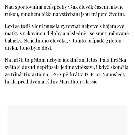
Nad sportovními neúspěchy však člověk časem mávne
rukou, mnohem těžší na vstřebání jsou trápení životní.
Lexi se totiž vloni musela vyrovnat nejprve s bojem své
matky s rakovinou dělohy a následně i se smrtí milované
babičky. Na jednoho člověka, v tomto případě 23letou
dívku, toho bylo dost.
Na hřišti to přitom nebylo ideální ani letos. Pátá hráčka
světa si dosud nepřipsala jediné vítězství, i když skončila
ze třinácti startů na LPGA pětkrát v TOP 10. Naposledy
hrála před dvěma týdny Marathon Classic.