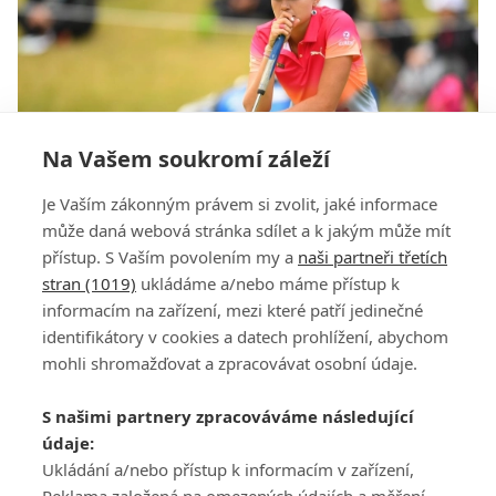
Na Vašem soukromí záleží
Je Vaším zákonným právem si zvolit, jaké informace
Krutý rok Lexi Thompson. Na hřišti i mimo něj
může daná webová stránka sdílet a k jakým může mít
přístup. S Vaším povolením my a
naši partneři třetích
stran (1019)
ukládáme a/nebo máme přístup k
informacím na zařízení, mezi které patří jedinečné
identifikátory v cookies a datech prohlížení, abychom
mohli shromažďovat a zpracovávat osobní údaje.
Adresa
S našimi partnery zpracováváme následující
ATV CZ, s.r.o.
údaje:
Olbrachtova 1980/5
Všeobecné obchodní
Ukládání a/nebo přístup k informacím v zařízení,
140 00 Praha 4
podmínky služby