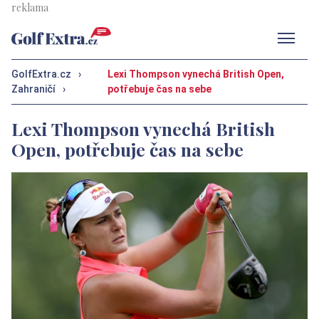
Men
GolfExtra.cz
›
Lexi Thompson vynechá British Open,
Zahraničí
›
potřebuje čas na sebe
Lexi Thompson vynechá British
Open, potřebuje čas na sebe