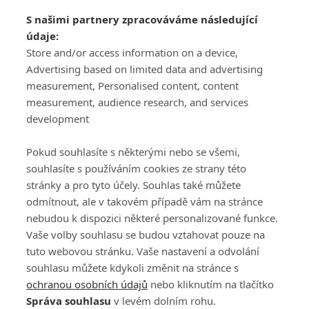
Adresa
S našimi partnery zpracováváme následující
údaje:
ATV CZ, s.r.o.
Store and/or access information on a device,
Olbrachtova 1980/5
Všeobecné obchodní
Advertising based on limited data and advertising
140 00 Praha 4
podmínky služby
measurement, Personalised content, content
GolfExtra.cz Premium
measurement, audience research, and services
Podmínky zpracování
development
osobních údajů při
užívání platformy
Pokud souhlasíte s některými nebo se všemi,
GolfExtra
souhlasíte s používáním cookies ze strany této
Ceník GolfExtra.cz
stránky a pro tyto účely. Souhlas také můžete
Premium
odmítnout, ale v takovém případě vám na stránce
Doporučené odkazy
nebudou k dispozici některé personalizované funkce.
Vaše volby souhlasu se budou vztahovat pouze na
tuto webovou stránku. Vaše nastavení a odvolání
souhlasu můžete kdykoli změnit na stránce s
Editor
Obchod
ochranou osobních údajů
nebo kliknutím na tlačítko
Honza Fait
Edita Hanušová
Správa souhlasu
v levém dolním rohu.
+420 723 898 969
+420 724 150 784