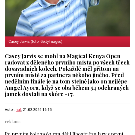
Casey Jarvis (foto: GettyImages)
Casey Jarvis se mohl na Magical Kenya Open
radovat z děleného prvního místa po všech třech
dosavadních kolech. Pokaždé měl přitom na
prvním místě za partnera někoho jiného. Před
nedělním finále je na tom stejně jako on nejlépe
Amgel Ayora, když se oba během 54 odehraných
jamek dostali na skóre -17.
Autor:
haf
, 21.02.2026 16:15
Po prvním kole za 62 ran dělil Jihoafričan Jarvis první