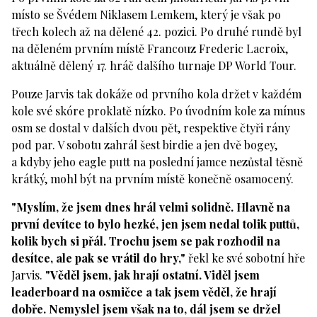
místo se Švédem Niklasem Lemkem, který je však po
třech kolech až na dělené 42. pozici. Po druhé rundě byl
na děleném prvním místě Francouz Frederic Lacroix,
aktuálně dělený 17. hráč dalšího turnaje DP World Tour.
Pouze Jarvis tak dokáže od prvního kola držet v každém
kole své skóre proklatě nízko. Po úvodním kole za mínus
osm se dostal v dalších dvou pět, respektive čtyři rány
pod par. V sobotu zahrál šest birdie a jen dvě bogey,
a kdyby jeho eagle putt na poslední jamce nezůstal těsně
krátký, mohl být na prvním místě konečně osamocený.
"Myslím, že jsem dnes hrál velmi solidně. Hlavně na
první devítce to bylo hezké, jen jsem nedal tolik puttů,
kolik bych si přál. Trochu jsem se pak rozhodil na
desítce, ale pak se vrátil do hry,"
řekl ke své sobotní hře
Jarvis.
"Věděl jsem, jak hrají ostatní. Viděl jsem
leaderboard na osmičce a tak jsem věděl, že hrají
dobře. Nemyslel jsem však na to, dál jsem se držel