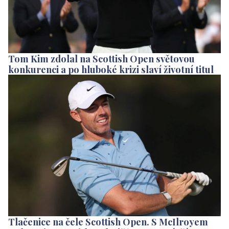
Tom Kim zdolal na Scottish Open světovou
konkurenci a po hluboké krizi slaví životní titul
Tlačenice na čele Scottish Open. S McIlroyem