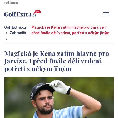
Men
GolfExtra.cz
Magická je Keňa zatím hlavně pro Jarvise. I
›
Zahraničí
před finále dělí vedení, potřetí s někým jiným
›
Magická je Keňa zatím hlavně pro
Jarvise. I před finále dělí vedení,
potřetí s někým jiným