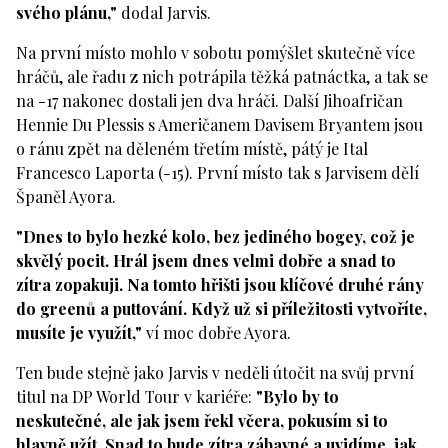
svého plánu,"
dodal Jarvis.
Na první místo mohlo v sobotu pomýšlet skutečně více
hráčů, ale řadu z nich potrápila těžká patnáctka, a tak se
na -17 nakonec dostali jen dva hráči. Další Jihoafričan
Hennie Du Plessis s Američanem Davisem Bryantem jsou
o ránu zpět na děleném třetím místě, pátý je Ital
Francesco Laporta (-15). První místo tak s Jarvisem dělí
Španěl Ayora.
"Dnes to bylo hezké kolo, bez jediného bogey, což je
skvělý pocit. Hrál jsem dnes velmi dobře a snad to
zítra zopakuji. Na tomto hřišti jsou klíčové druhé rány
do greenů a puttování. Když už si příležitosti vytvoříte,
musíte je využít,"
ví moc dobře Ayora.
Ten bude stejně jako Jarvis v neděli útočit na svůj první
titul na DP World Tour v kariéře:
"Bylo by to
neskutečné, ale jak jsem řekl včera, pokusím si to
hlavně užít. Snad to bude zítra zábavné a uvidíme, jak