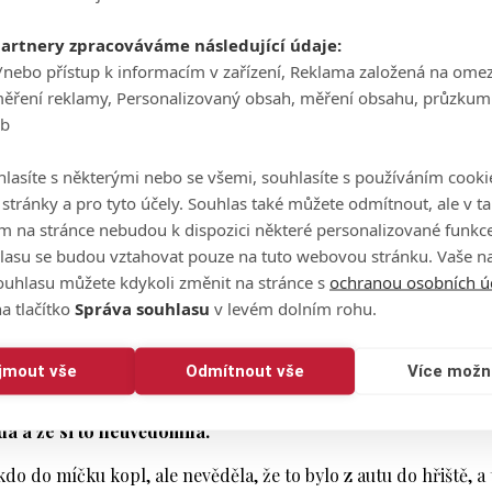
ni jsem neměla v úmyslu, aby se něco takového stalo,"
uved
a Twitter.
"Byl to stresující týden a já jsem udělala to, co mi
partnery zpracováváme následující údaje:
/nebo přístup k informacím v zařízení, Reklama založená na ome
měření reklamy, Personalizovaný obsah, měření obsahu, průzkum
lease respect my privacy. Thank you.
eb
u 2018
lasíte s některými nebo se všemi, souhlasíte s používáním cooki
o stránky a pro tyto účely. Souhlas také můžete odmítnout, ale v 
Byla to moje zodpovědnost jako hráče zavolat si rozhodčího
m na stránce nebudou k dispozici některé personalizované funkce
ná
(pohnutí míčku zpět do hřiště, pozn.)
,"
přiznala Chen.
lasu se budou vztahovat pouze na tuto webovou stránku. Vaše na
ouhlasu můžete kdykoli změnit na stránce s
ochranou osobních ú
stit, že můj caddie, dobrovolník, nebo já, kdo jsme míček
a tlačítko
Správa souhlasu
v levém dolním rohu.
V tu chvíli jsem nic neviděla ani neslyšela, ale ani jsem ni
m ho,"
popsala situaci Chen, která také poprosila, aby se situa
ijmout vše
Odmítnout vše
Více možn
la, že se situací konfrontovala svou matku.
"Řekla mi, že mí
a a že si to neuvědomila."
do do míčku kopl, ale nevěděla, že to bylo z autu do hřiště, a 