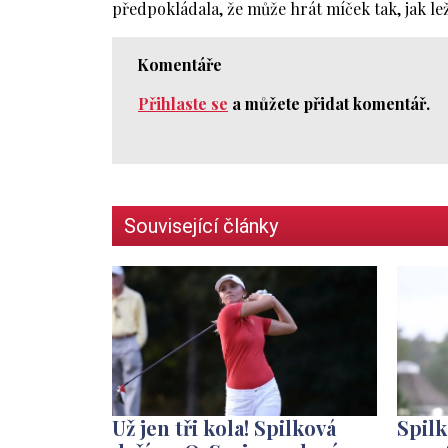
předpokládala, že může hrát míček tak, jak lež
Komentáře
Přihlaste se
a můžete přidat komentář.
Související články
Už jen tři kola! Spilková
Spilk