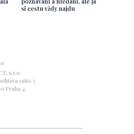
ala
poznávání a hledání, ale já
si cestu vždy najdu
sa
Z, s.r.o.
achtova 1980/5
00 Praha 4