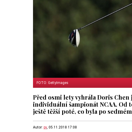
FOTO: GettyImages
Před osmi lety vyhrála Doris Chen 
individuální šampionát NCAA. Od té 
ještě těžší poté, co byla po sedmé
Autor:
pv
, 05.11.2018 17:08