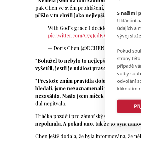
"Neměla jsem na tom žádnou přímou účast, a
pak Chen ve svém prohlášení, které umístila n
S našimi 
přišlo v tu chvíli jako nejlepší,"
napsala Chen.
Ukládání a
údajích a 
With God’s grace I decide to move on. P
vývoj služ
pic.twitter.com/O79JcdKVON
— Doris Chen (@DCHEN_03)
4. listopad
Pokud souh
strany tét
"Bohužel to nebylo to nejlepší rozhodnutí. 
případě vá
vyšetřil, jestli je událost pravdivá nebo myl
volby souh
odvolání s
"Přestože znám pravidla dobře, musím se uji
kliknutím n
hledali, jsme nezaznamenali nic podezřelého. 
nezasáhla. Našla jsem míček a odehrála jse
dál nepitvala.
Př
Hráčka později pro zámořský Golf Digest uved
nepohnula. A pokud ano, tak že to byla náhod
Chen ještě dodala, že byla informována, že něk