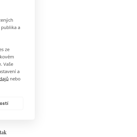
la
zených
 publika a
es ze
takovém
, aby
. Vaše
stavení a
dajů
nebo
jak
ce už
ostí
čkem
tak