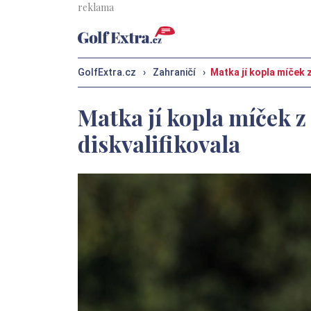
GolfExtra.cz
›
Zahraničí
›
Matka jí kopla míček 
Matka jí kopla míček z
diskvalifikovala