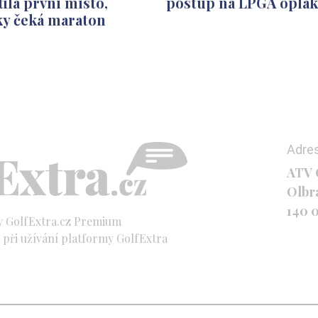
ila první místo,
postup na LPGA oplak
ky čeká maraton
Adre
ATV C
Olbr
140 
y GolfExtra.cz Premium
při užívání platformy GolfExtra