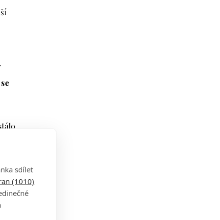
ší
.
 se
tálo
nka sdílet
tran (1010)
níka
jedinečné
a