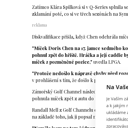
Zatímco Klára Spilková si v Q-Series splnila s
zklamání poté, co si ve třech sezónách na Sy
Diskvalifikace přišla, když Chen odehrála míče
"Míček Doris Chen na 17. jamce sedmého kola
pohnul zpět do hřiště. Hráčka a její caddie 
míček z pozměněné pozice,"
uvedla LPGA.
"Protože nedošlo k nápravě chyby před roze
v prohlášení s tím, že došlo k porušení pravidl
Na Vaše
Zámořský Golf Channel následně uvedl, že pod
Je Vaším z
pohnula míček zpět z autu do hřiště.
a k jakým 
Randall Mell z Golf Channelu citoval zdroj z 
ukládáme a
na základě toho, jak ji popsal majitel domu u h
identifiká
zpracováva