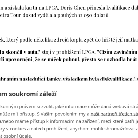
en a získala kartu na LPGA, Doris Chen přinesla kvalifikace dal
metra Tour dosud vydělala pouhých 12 050 dolarů.
k, který podle několika zdrojů kopla zpět do hřiště její matka
 skončil v autu,"
stojí v prohlášení LPGA.
"Cizím zaviněním
byli upozorněni, že se míček pohnul, přesto se rozhodla hrát
hráním následující jamky, výsledkem byla diskvalifikace,"
s
a 15-3b.
m soukromí záleží
le jejich zdrojů to byla Chenina matka Yuh-Guey Lin, která
ákonným právem si zvolit, jaké informace může daná webová strá
může mít přístup. S Vaším povolením my a
naši partneři třetích s
LPGA, který mu potvrdil, že LPGA identifikovala matku jako vi
/nebo máme přístup k informacím na zařízení, mezi které patří 
řiště, který celý incident pozoroval.
tory v cookies a datech prohlížení, abychom mohli shromažďovat 
t osobní údaje.