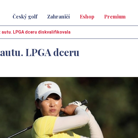
Český golf
Zahraničí
Eshop
Premium
z autu. LPGA dceru diskvalifikovala
 autu. LPGA dceru