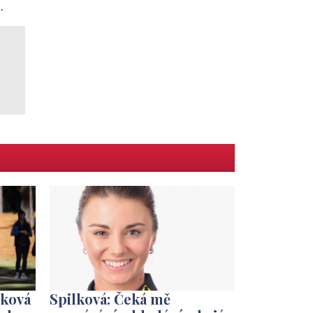
.
lková
Spilková: Čeká mě