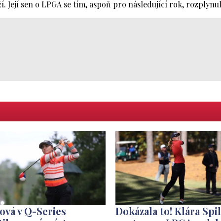
í. Její sen o LPGA se tím, aspoň pro následující rok, rozplynul
ová v Q-Series
Dokázala to! Klára Spi