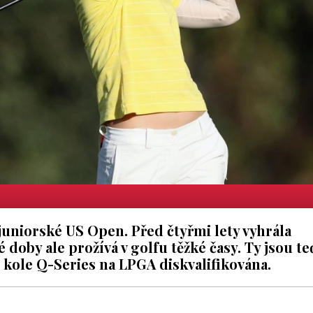
juniorské US Open. Před čtyřmi lety vyhrála
doby ale prožívá v golfu těžké časy. Ty jsou te
m kole Q-Series na LPGA diskvalifikována.