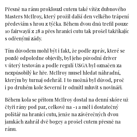
Přesně na ránu proklouzl cutem také vítěz dubnového
Masters McIlroy, který prožil další den velkého trápení
především s hrou z týčka. Během dvou dnů trefil pouze
10 fairwayií z 28 a přes hranici cutu tak prošel takříkajíc
s odřenými zády.
Tím důvodem mohl být i fakt, že podle zpráv, které se
pozdě odpoledne objevily, byl jeho původní driver
v úterý testován a podle regulí USGA byl označen za
nezpůsobilý ke hře. McIlroy musel hledat náhradní,
kterým by turnaj odehrál. I to možná byl důvod, proč
i po druhém kole Severní Ir odmítl mluvit s novináři.
Během kola se přitom McIlroy dostal na denní skóre už
čtyři rány pod par, celkově na -1 a měl i dostatečný
polštář na hranicí cutu, jenže na závěrečných dvou
jamkách zahrál dvě bogey a prošel cutem přesně na
ránu.