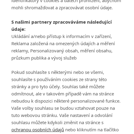
identifikátory v cookies a datech prohlížení, abychom
mohli shromažďovat a zpracovávat osobní údaje.
Adresa
S našimi partnery zpracováváme následující
ATV CZ, s.r.o.
údaje:
Olbrachtova 1980/5
Všeobecné obchodní
Ukládání a/nebo přístup k informacím v zařízení,
140 00 Praha 4
podmínky služby
Reklama založená na omezených údajích a měření
GolfExtra.cz Premium
reklamy, Personalizovaný obsah, měření obsahu,
Podmínky zpracování
průzkum publika a vývoj služeb
osobních údajů při
užívání platformy
Pokud souhlasíte s některými nebo se všemi,
GolfExtra
souhlasíte s používáním cookies ze strany této
Ceník GolfExtra.cz
stránky a pro tyto účely. Souhlas také můžete
Premium
odmítnout, ale v takovém případě vám na stránce
Doporučené odkazy
nebudou k dispozici některé personalizované funkce.
Vaše volby souhlasu se budou vztahovat pouze na
tuto webovou stránku. Vaše nastavení a odvolání
souhlasu můžete kdykoli změnit na stránce s
Editor
Obchod
ochranou osobních údajů
nebo kliknutím na tlačítko
Honza Fait
Edita Hanušová