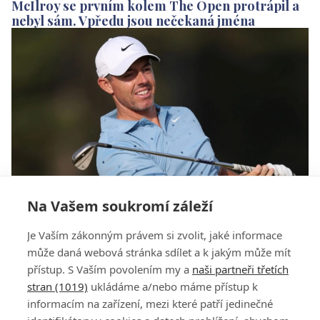
McIlroy se prvním kolem The Open protrápil a
nebyl sám. Vpředu jsou nečekaná jména
Na Vašem soukromí záleží
Tlačenice na čele Scottish Open. S McIlroyem
Je Vaším zákonným právem si zvolit, jaké informace
vedou Kim a Smith. 17 hráčů v rozmezí tří ran
může daná webová stránka sdílet a k jakým může mít
přístup. S Vaším povolením my a
naši partneři třetích
stran (1019)
ukládáme a/nebo máme přístup k
informacím na zařízení, mezi které patří jedinečné