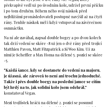
překvapivě vedl už po úvodním kole, udržel první příčku
i po tom druhém. Během něho svůj náskok před
nejbližšími pronásledovateli postupně navýšil až na čtyři
rány. Tenhle náskok měl i když vstupoval na závěrečnou
osmnáctku.
Na ní ale zaváhal, zapsal double bogey a po dvou kolech
tak drží vedení se skóre -8 už jen o dvě rány před trojicí
Matthieu Pavon, Matt Fitzpatrick a Si Woo Kim. Už za
nimi je Scheffler a Max Homa na dělené 5. pozici se skóre
-5.
"Každá šance, kdy se dostanete do vedení na majoru,
je úžasná, ale zároveň to není ani trochu jednoduché.
Takže i přes double boegy na poslední jamce se cítím
být hrdý na to, jak solidní kolo jsem odehrál,"
konstatoval Vegas.
Mezi trojlístek hráčů na dělené 2. pozici se posunul