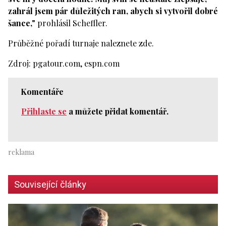
zahrál jsem pár důležitých ran, abych si vytvořil dobré
šance,"
prohlásil Scheffler.
Průběžné pořadí turnaje naleznete zde.
Zdroj: pgatour.com, espn.com
Komentáře
Přihlaste se
a můžete přidat komentář.
Související články