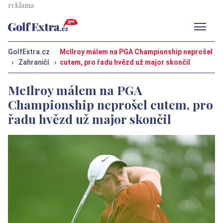
Men
GolfExtra.cz
McIlroy málem na PGA Championship neprošel
›
Zahraničí
›
cutem, pro řadu hvězd už major skončil
McIlroy málem na PGA
Championship neprošel cutem, pro
řadu hvězd už major skončil