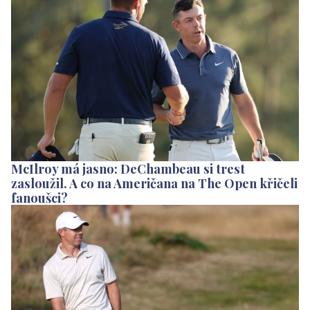
McIlroy má jasno: DeChambeau si trest
zasloužil. A co na Američana na The Open křičeli
fanoušci?