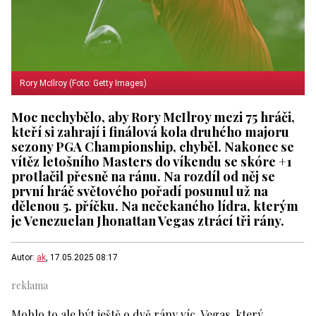
Rory McIlroy (Foto: Getty Images)
Moc nechybělo, aby Rory McIlroy mezi 75 hráči,
kteří si zahrají i finálová kola druhého majoru
sezony PGA Championship, chyběl. Nakonec se
vítěz letošního Masters do víkendu se skóre +1
protlačil přesně na ránu. Na rozdíl od něj se
první hráč světového pořadí posunul už na
dělenou 5. příčku. Na nečekaného lídra, kterým
je Venezuelan Jhonattan Vegas ztrácí tři rány.
Autor:
ak
, 17.05.2025 08:17
Mohlo to ale být ještě o dvě rány víc. Vegas, který