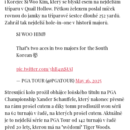
i Korejec Si Woo Kim, který se blýskl esem na nejdelším
tříparu v Quail Hollow. Pětkou železem poslal míček
rovnou do jamky na tříparové šestce dlouhé 252 yardů.
Zahrál tak nejdelší hole-in-one v historii majorů.
SI WOO HIM!!
That’s two aces in two majors for the South
Korean 🤯
pic.twitter.com/3hB41xStAJ
— PGA TOUR (@PGATOUR)
May 16, 2025
Stresující kolo prožil obhájce loňského titulu na PGA
Championship Xander Schauffele, který nakonec přesně
na ránu prošel cutem a díky tomu prodloužil svou sérii
na 62 turnajů v řadě, na kterých prošel cutem. Aktuálně
je to nejdelší série na PGA Tour od 142 turnajů v řadě
před 20 lety, kterou má na "svědomí" Tiger Woods.