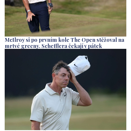
McIlroy si po prvním kole The Open stěžoval na
mrtvé greeny. Schefflera čekají v pátek