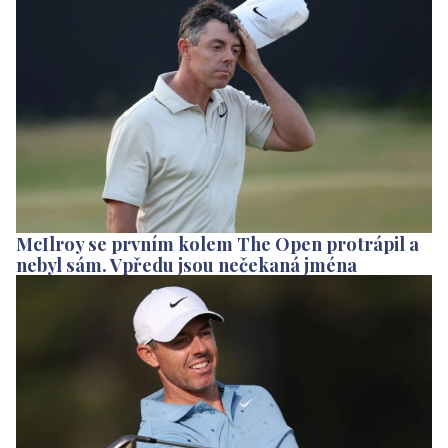
McIlroy se prvním kolem The Open protrápil a
nebyl sám. Vpředu jsou nečekaná jména