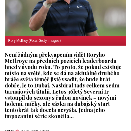
Rory McIlroy (Foto: Getty Images)
Není žádným překvapením vidět Roryho
McIlroye na předních pozicích leaderboardu
hned v úvodu roku. To proto, že pokud existuje
místo na světě, kde se dá na aktuálně druhého
hráče světa téměř jistě vsadit, že bude hrát
dobře, je to Dubaj. Nasbíral tady celkem sedm
turnajových titulů. Letos 36letý Severní Ir
vstoupil do sezony s řadou novinek – novými
holemi, míčky, ale sázka na dubajský start
tentokrát tak docela nevyšla. Jedna jeho
impozantní série skončila…