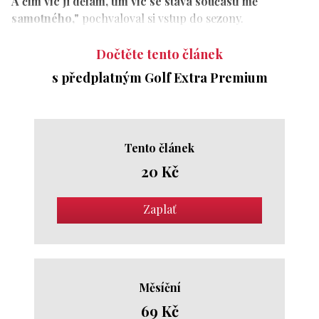
A čím víc ji dělám, tím víc se stává součástí mě
samotného,"
pochvaloval si vstup do sezony.
Dočtěte tento článek
s předplatným Golf Extra Premium
Tento článek
20 Kč
Zaplať
Měsíční
69 Kč