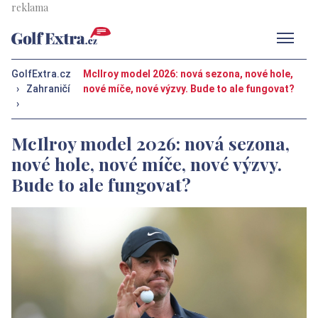
Men
GolfExtra.cz
McIlroy model 2026: nová sezona, nové hole,
›
Zahraničí
nové míče, nové výzvy. Bude to ale fungovat?
›
McIlroy model 2026: nová sezona,
nové hole, nové míče, nové výzvy.
Bude to ale fungovat?