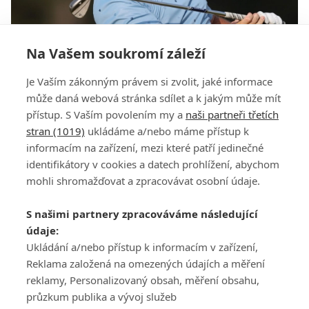
Na Vašem soukromí záleží
Tlačenice na čele Scottish Open. S McIlroyem
Je Vaším zákonným právem si zvolit, jaké informace
vedou Kim a Smith. 17 hráčů v rozmezí tří ran
může daná webová stránka sdílet a k jakým může mít
přístup. S Vaším povolením my a
naši partneři třetích
stran (1019)
ukládáme a/nebo máme přístup k
informacím na zařízení, mezi které patří jedinečné
identifikátory v cookies a datech prohlížení, abychom
mohli shromažďovat a zpracovávat osobní údaje.
Adresa
S našimi partnery zpracováváme následující
ATV CZ, s.r.o.
údaje:
Olbrachtova 1980/5
Všeobecné obchodní
Ukládání a/nebo přístup k informacím v zařízení,
140 00 Praha 4
podmínky služby
Reklama založená na omezených údajích a měření
GolfExtra.cz Premium
reklamy, Personalizovaný obsah, měření obsahu,
Podmínky zpracování
průzkum publika a vývoj služeb
osobních údajů při