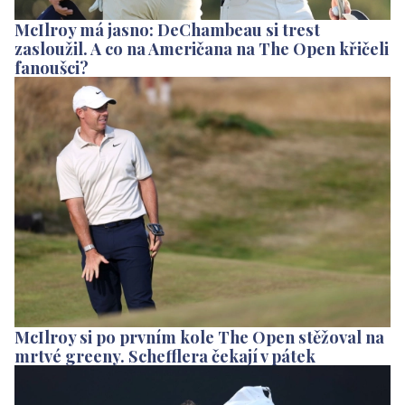
McIlroy má jasno: DeChambeau si trest
zasloužil. A co na Američana na The Open křičeli
fanoušci?
McIlroy si po prvním kole The Open stěžoval na
mrtvé greeny. Schefflera čekají v pátek