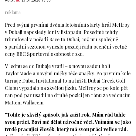
Autor:
ak
, 27.01.2026 13:30
Před svými prvními dvěma letošními starty hrál McIlroy
v Dubaji naposledy loni v listopadu. Posedmé tehdy
triumfoval v pořadí Race to Dubai, což mu společně
s parádní sezonou vyneslo později řadu ocenění včetně
ceny BBC Sportovní osobnost roku.
V lednu se do Dubaje vrátil – s novou sadou holí
TaylorMade a novými míčky téže značky. Po prvním kole
turnaje Dubai Invitational to na hřišti Dubai Creek Golf
Clubu vypadalo na skvělou jízdu. McIlroy se po kole pět
ran pod par usadil na druhé pozici jen ránu za vedoucím
Mattem Wallacem.
"Tohle je skvělý způsob, jak začít rok. Mám rád tuhle
svou práci. Baví mě dělat náročné věci. Vnímám se jako
tvrdě pracující člověk, který má svou práci velice rád.