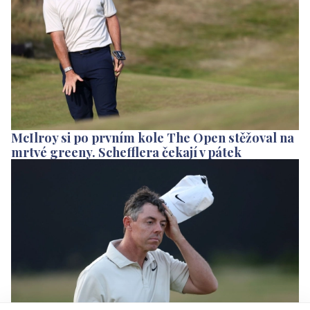
McIlroy si po prvním kole The Open stěžoval na
mrtvé greeny. Schefflera čekají v pátek