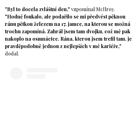
"Byl to docela zvláštní den,"
vzpomínal McIlroy.
"Hodně foukalo, ale podařilo se mi předvést pěknou
ránu pětkou železem na 17. jamce, na kterou se možná
trochu zapomíná. Zahrál jsem tam dvojku, což mě pak
nakoplo na osmnáctce. Rána, kterou jsem trefil tam, je
pravděpodobně jednou z nejlepších v mé kariéře,"
dodal.