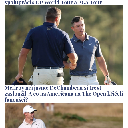
spolupráci s DP World Tour a PGA Tour
McIlroy má jasno: DeChambeau si trest
zasloužil. A co na Američana na The Open křičeli
fanoušci?