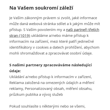
Na Vašem soukromí záleží
McIlroy se prvním kolem The Open protrápil a
Je Vaším zákonným právem si zvolit, jaké informace
nebyl sám. Vpředu jsou nečekaná jména
může daná webová stránka sdílet a k jakým může mít
přístup. S Vaším povolením my a
naši partneři třetích
stran (1019)
ukládáme a/nebo máme přístup k
informacím na zařízení, mezi které patří jedinečné
identifikátory v cookies a datech prohlížení, abychom
mohli shromažďovat a zpracovávat osobní údaje.
Adresa
S našimi partnery zpracováváme následující
ATV CZ, s.r.o.
údaje:
Olbrachtova 1980/5
Všeobecné obchodní
Ukládání a/nebo přístup k informacím v zařízení,
140 00 Praha 4
podmínky služby
Reklama založená na omezených údajích a měření
GolfExtra.cz Premium
reklamy, Personalizovaný obsah, měření obsahu,
Podmínky zpracování
průzkum publika a vývoj služeb
osobních údajů při
užívání platformy
Pokud souhlasíte s některými nebo se všemi,
GolfExtra