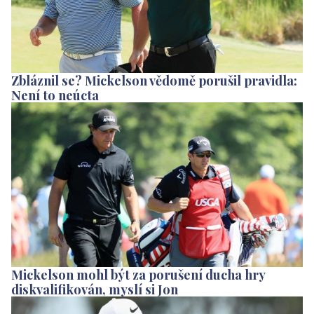
Zbláznil se? Mickelson vědomě porušil pravidla:
Není to neúcta
Mickelson mohl být za porušení ducha hry
diskvalifikován, myslí si Jon