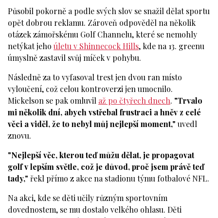
Působil pokorně a podle svých slov se snažil dělat sportu
opět dobrou reklamu. Zároveň odpověděl na několik
otázek zámořskému Golf Channelu, které se nemohly
netýkat jeho
úletu v Shinnecock Hills
, kde na 13. greenu
úmyslně zastavil svůj míček v pohybu.
Následně za to vyfasoval trest jen dvou ran místo
vyloučení, což celou kontroverzi jen umocnilo.
Mickelson se pak omluvil
až po čtyřech dnech
.
"Trvalo
mi několik dní, abych vstřebal frustraci a hněv z celé
věci a viděl, že to nebyl můj nejlepší moment,"
uvedl
znovu.
"Nejlepší věc, kterou teď můžu dělat, je propagovat
golf v lepším světle, což je důvod, proč jsem právě teď
tady,"
řekl přímo z akce na stadionu týmu fotbalové NFL.
Na akci, kde se děti učily různým sportovním
dovednostem, se mu dostalo velkého ohlasu. Děti