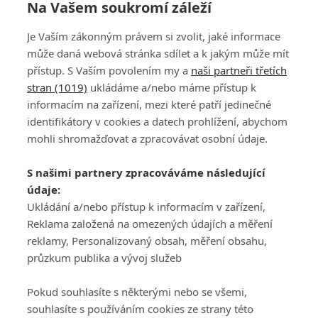
Na Vašem soukromí záleží
Mickelson uznává chybu: Nebyl to můj nejlepší
Je Vaším zákonným právem si zvolit, jaké informace
moment, omlouvám se
může daná webová stránka sdílet a k jakým může mít
přístup. S Vaším povolením my a
naši partneři třetích
stran (1019)
ukládáme a/nebo máme přístup k
informacím na zařízení, mezi které patří jedinečné
identifikátory v cookies a datech prohlížení, abychom
mohli shromažďovat a zpracovávat osobní údaje.
Adresa
S našimi partnery zpracováváme následující
ATV CZ, s.r.o.
údaje:
Olbrachtova 1980/5
Všeobecné obchodní
Ukládání a/nebo přístup k informacím v zařízení,
140 00 Praha 4
podmínky služby
Reklama založená na omezených údajích a měření
GolfExtra.cz Premium
reklamy, Personalizovaný obsah, měření obsahu,
Podmínky zpracování
průzkum publika a vývoj služeb
osobních údajů při
užívání platformy
Pokud souhlasíte s některými nebo se všemi,
GolfExtra
souhlasíte s používáním cookies ze strany této
Ceník GolfExtra.cz