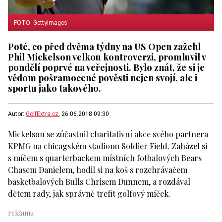
FOTO: GettyImages
Poté, co před dvěma týdny na US Open zažehl
Phil Mickelson velkou kontroverzi, promluvil v
pondělí poprvé na veřejnosti. Bylo znát, že si je
vědom pošramocené pověsti nejen svojí, ale i
sportu jako takového.
Autor:
GolfExtra.cz
, 26.06.2018 09:30
Mickelson se zúčastnil charitativní akce svého partnera
KPMG na chicagském stadionu Soldier Field. Zaházel si
s míčem s quarterbackem místních fotbalových Bears
Chasem Danielem, hodil si na koš s rozehrávačem
basketbalových Bulls Chrisem Dunnem, a rozdával
dětem rady, jak správně trefit golfový míček.