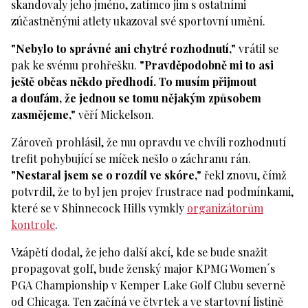
skandovaly jeho jméno, zatímco jim s ostatními
zúčastněnými atlety ukazoval své sportovní umění.
"Nebylo to správné ani chytré rozhodnutí,"
vrátil se
pak ke svému prohřešku.
"Pravděpodobně mi to asi
ještě občas někdo předhodí. To musím přijmout
a doufám, že jednou se tomu nějakým způsobem
zasmějeme,"
věří Mickelson.
Zároveň prohlásil, že mu opravdu ve chvíli rozhodnutí
trefit pohybující se míček nešlo o záchranu rán.
"Nestaral jsem se o rozdíl ve skóre,"
řekl znovu, čímž
potvrdil, že to byl jen projev frustrace nad podmínkami,
které se v Shinnecock Hills vymkly
organizátorům
kontrole
.
Vzápětí dodal, že jeho další akcí, kde se bude snažit
propagovat golf, bude ženský major KPMG Women´s
PGA Championship v Kemper Lake Golf Clubu severně
od Chicaga. Ten začíná ve čtvrtek a ve startovní listině