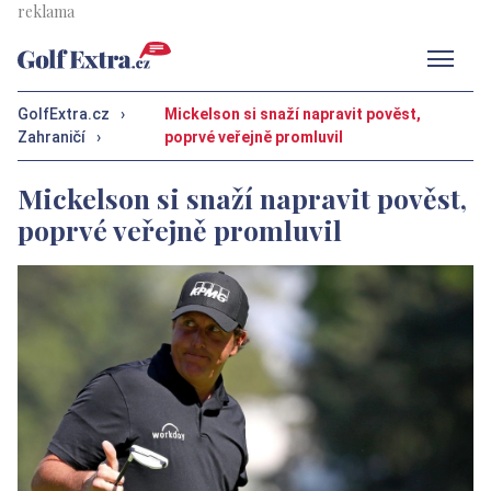
Men
GolfExtra.cz
›
Mickelson si snaží napravit pověst,
Zahraničí
›
poprvé veřejně promluvil
Mickelson si snaží napravit pověst,
poprvé veřejně promluvil