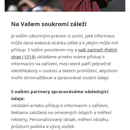
Na Vašem soukromí záleží
Tigerův rekord? Takový hráč přichází jednou za
Je Vaším zákonným právem si zvolit, jaké informace
život, tvrdí McIlroy
může daná webová stránka sdílet a k jakým může mít
přístup. S Vaším povolením my a
naši partneři třetích
stran (1019)
ukládáme a/nebo máme přístup k
informacím na zařízení, mezi které patří jedinečné
identifikátory v cookies a datech prohlížení, abychom
mohli shromažďovat a zpracovávat osobní údaje.
Adresa
S našimi partnery zpracováváme následující
ATV CZ, s.r.o.
údaje:
Olbrachtova 1980/5
Všeobecné obchodní
Ukládání a/nebo přístup k informacím v zařízení,
140 00 Praha 4
podmínky služby
Reklama založená na omezených údajích a měření
GolfExtra.cz Premium
reklamy, Personalizovaný obsah, měření obsahu,
Podmínky zpracování
průzkum publika a vývoj služeb
osobních údajů při