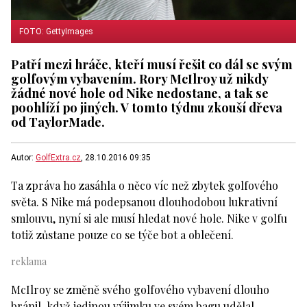
FOTO: GettyImages
Patří mezi hráče, kteří musí řešit co dál se svým
golfovým vybavením. Rory McIlroy už nikdy
žádné nové hole od Nike nedostane, a tak se
poohlíží po jiných. V tomto týdnu zkouší dřeva
od TaylorMade.
Autor:
GolfExtra.cz
, 28.10.2016 09:35
Ta zpráva ho zasáhla o něco víc než zbytek golfového
světa. S Nike má podepsanou dlouhodobou lukrativní
smlouvu, nyní si ale musí hledat nové hole. Nike v golfu
totiž zůstane pouze co se týče bot a oblečení.
McIlroy se změně svého golfového vybavení dlouho
bránil, když jedinou výjimku ve svém bagu udělal