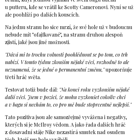
u putteru, kde se vrátil ke Scotty Cameronovi. Nyní se už
ale poohlíží po dalších kouscích.
Na jednu stranu ho sice mrzí, že své hole už v budoucnu
nebude mít "ofajfkované", na stranu druhou alespoň
zjistí, jaké jsou jiné možnosti.
"Dává mi to trochu volnosti poohlédnout se po tom, co trh
nabízí. V tomto týdnu zkouším nějaké věci, rozhodně to ale
neznamená, že se jedné o permanentní změnu,"
upozorňuje
třetí hráč světa.
Testovat totiž bude dál:
"Na konci roku vyzkouším nějaké
další věci. Jsem v pozici, že mohu vyzkoušet cokoliv chci
a v bagu si nechám to, co pro mě bude stoprcentně nejlepší."
Tato pozitiva jsou ale samozřejmě vyvážena i negativy,
kterých si je McIlroy vědom. A jako řada dalších hráč
z dosavadní stáje Nike nezastírá smutek nad osudem
těch, kteří mu hole vyráběli.