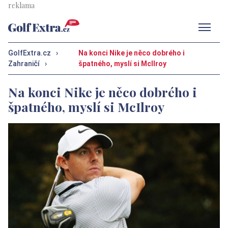
Men
GolfExtra.cz
›
Na konci Nike je něco dobrého i
Zahraničí
›
špatného, myslí si McIlroy
Na konci Nike je něco dobrého i
špatného, myslí si McIlroy