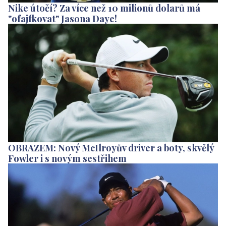
Nike útočí? Za více než 10 milionů dolarů má
"ofajfkovat" Jasona Daye!
OBRAZEM: Nový McIlroyův driver a boty, skvělý
Fowler i s novým sestřihem