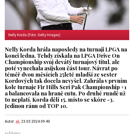
Nelly Korda (Foto: Getty Images)
Nelly Korda hrála naposledy na turnaji LPGA na
konci ledna. Tehdy získala na LPGA Drive On
Championship svůj devátý turnajový titul, ale
poté vynechala asijskou část tour. Návrat po
téměř dvou měsících 25leté mladší ze sester
Kordových tak docela nevyšel. Zahrála v prvním
kole turnaje Fir Hills Seri Pak Championship +1
a balancovala na hraně cutu. Po druhé rundě už
to neplatí. Korda dělí 15. místo se skóre -3.
Jedinou ránu od TOP 10.
Autor:
ak
, 23.03.2024 09:40