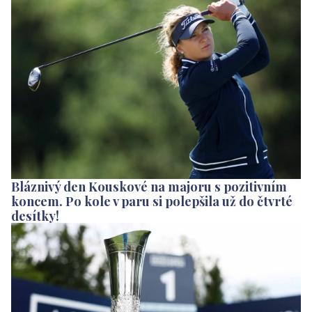
Bláznivý den Kouskové na majoru s pozitivním
koncem. Po kole v paru si polepšila už do čtvrté
desítky!