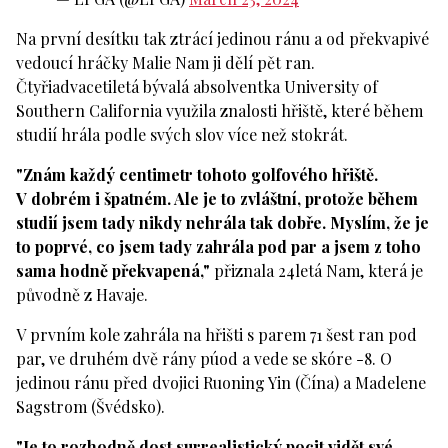
Na první desítku tak ztrácí jedinou ránu a od překvapivé
vedoucí hráčky Malie Nam ji dělí pět ran.
Čtyřiadvacetiletá bývalá absolventka University of
Southern California využila znalosti hřiště, které během
studií hrála podle svých slov více než stokrát.
"Znám každý centimetr tohoto golfového hřiště.
V dobrém i špatném. Ale je to zvláštní, protože během
studií jsem tady nikdy nehrála tak dobře. Myslím, že je
to poprvé, co jsem tady zahrála pod par a jsem z toho
sama hodně překvapená,"
přiznala 24letá Nam, která je
původně z Havaje.
V prvním kole zahrála na hřišti s parem 71 šest ran pod
par, ve druhém dvě rány púod a vede se skóre -8. O
jedinou ránu před dvojici Ruoning Yin (Čína) a Madelene
Sagstrom (Švédsko).
"Je to rozhodně dost surrealistický pocit vidět své