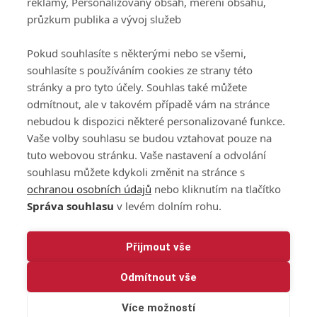
reklamy, Personalizovaný obsah, měření obsahu,
Podmínky zpracování
průzkum publika a vývoj služeb
osobních údajů při
užívání platformy
Pokud souhlasíte s některými nebo se všemi,
GolfExtra
souhlasíte s používáním cookies ze strany této
Ceník GolfExtra.cz
stránky a pro tyto účely. Souhlas také můžete
Premium
odmítnout, ale v takovém případě vám na stránce
Doporučené odkazy
nebudou k dispozici některé personalizované funkce.
Vaše volby souhlasu se budou vztahovat pouze na
tuto webovou stránku. Vaše nastavení a odvolání
souhlasu můžete kdykoli změnit na stránce s
Editor
Obchod
ochranou osobních údajů
nebo kliknutím na tlačítko
Honza Fait
Edita Hanušová
Správa souhlasu
v levém dolním rohu.
+420 723 898 969
+420 724 150 784
fait@golfextra.cz
hanusova@relmost.cz
Marketing
Přijmout vše
Pavel Poulíček
Odmítnout vše
+420 602 170 872
poulicek@relmost.cz
Více možností