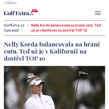
Men
GolfExtra.cz
›
Nelly Korda balancovala na hraně cutu. Teď
Zahraničí
›
už je v Kalifornii na dostřel TOP 10
Nelly Korda balancovala na hraně
cutu. Teď už je v Kalifornii na
dostřel TOP 10