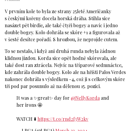
V prvním kole to byla ze strany 25leté Američanky
s českými kořeny docela horská dráha. Stihla sice
nasázet pět birdie, ale také čtyři bogey a navíc i jedno
double bogey. Kolo dohrála se skóre +1 a figurovala až
v šesté desítce pořadí. S hrozbou, že neprojde cutem.
To se nestalo, i když ani druhá runda nebyla žádnou
klidnou jízdou. Korda sice opět hodně skórovala, ale
také dost ran ztrácela. Nejvíc na tříparové sedmnáctce,
kde zahrála double bogey. Kolo ale na hřišti Palos Verdes
nakonec dohrála s výsledkem -4, což ji s celkovým skóre
tři pod par posunulo až na dělenou 15. pozici.
It was a ✨great✨ day for
@NellyKorda
and
her irons 🤩
WATCH ⬇️
https://t.co/rnd2f3W2kv
— LPGA (@LPGA)
March 23, 2024