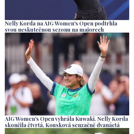
Nelly Korda na AIG Women's Open podtrhla
svou neskutečnou sezonu na majorech
AIG Women's Open vyhrála Kuwaki. Nelly Korda
skončila čtvrtá, Kousková senzačně dvanáctá