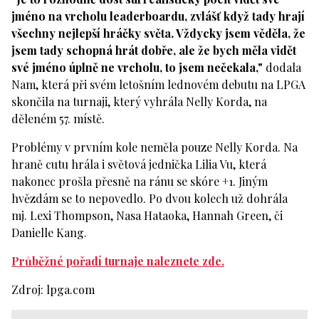
jméno na vrcholu leaderboardu, zvlášť když tady hrají
všechny nejlepší hráčky světa. Vždycky jsem věděla, že
jsem tady schopná hrát dobře, ale že bych měla vidět
své jméno úplně ne vrcholu, to jsem nečekala,"
dodala
Nam, která při svém letošním lednovém debutu na LPGA
skončila na turnaji, který vyhrála Nelly Korda, na
děleném 57. místě.
Problémy v prvním kole neměla pouze Nelly Korda. Na
hraně cutu hrála i světová jednička Lilia Vu, která
nakonec prošla přesně na ránu se skóre +1. Jiným
hvězdám se to nepovedlo. Po dvou kolech už dohrála
mj. Lexi Thompson, Nasa Hataoka, Hannah Green, či
Danielle Kang.
Průběžné pořadí turnaje naleznete zde.
Zdroj: lpga.com