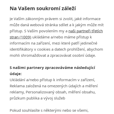
Na Vašem soukromí záleží
Korda v Minnesotě zklamala především sama
Je Vaším zákonným právem si zvolit, jaké informace
sebe, teď si zajede do Prahy
může daná webová stránka sdílet a k jakým může mít
přístup. S Vaším povolením my a
naši partneři třetích
stran (1009)
ukládáme a/nebo máme přístup k
informacím na zařízení, mezi které patří jedinečné
identifikátory v cookies a datech prohlížení, abychom
mohli shromažďovat a zpracovávat osobní údaje.
Adresa
S našimi partnery zpracováváme následující
ATV CZ, s.r.o.
údaje:
Olbrachtova 1980/5
Všeobecné obchodní
Ukládání a/nebo přístup k informacím v zařízení,
140 00 Praha 4
podmínky služby
Reklama založená na omezených údajích a měření
GolfExtra.cz Premium
reklamy, Personalizovaný obsah, měření obsahu,
Podmínky zpracování
průzkum publika a vývoj služeb
osobních údajů při
užívání platformy
Pokud souhlasíte s některými nebo se všemi,
GolfExtra