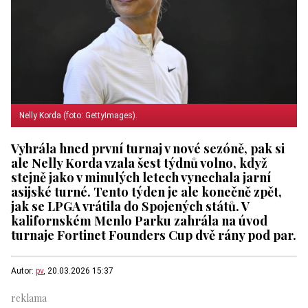
Nelly Korda (foto: GettyImages).
Vyhrála hned první turnaj v nové sezóně, pak si
ale Nelly Korda vzala šest týdnů volno, když
stejně jako v minulých letech vynechala jarní
asijské turné. Tento týden je ale konečně zpět,
jak se LPGA vrátila do Spojených států. V
kalifornském Menlo Parku zahrála na úvod
turnaje Fortinet Founders Cup dvě rány pod par.
Autor:
pv
, 20.03.2026 15:37