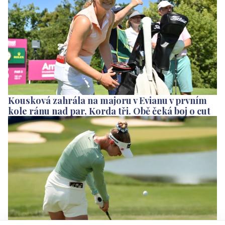
Kousková zahrála na majoru v Evianu v prvním
kole ránu nad par, Korda tři. Obě čeká boj o cut