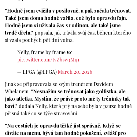
"Hodně jsem cvičila v posilovně, a pak začala trénovat.
Také jsem doma hodně vařila, což bylo opravdu fajn.
Hodně jsem si užívala čas s rodinou, ale také jsme
tvrdě dřela,"
popsala, jak trávila svůj čas, během kterého
si vzala pouhých pět dní volna.
Nelly, frame by frame 📸
pic.twitter.com/tvZbsw3Mq1
— LPGA (@LPGA)
March 20, 2026
Jinak se připravovala se svým trenérem Davidem
Whelanem.
"Nesnažím se trénovat jako golfistka, ale
jako atletka. Myslím, že právě proto mě ty tréninky tak
baví,"
dodala Nelly, která prý na sebe byla v pauze hodně
přísná také co se týče stravování.
"Na cestách je opravdu těžké jíst správně. Když se
díváte na menu, bývá tam hodně pokušení, zvlášť pro