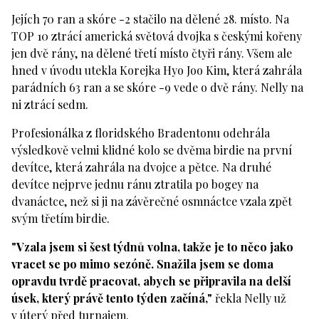
Jejích 70 ran a skóre -2 stačilo na dělené 28. místo. Na
TOP 10 ztrácí americká světová dvojka s českými kořeny
jen dvě rány, na dělené třetí místo čtyři rány. Všem ale
hned v úvodu utekla Korejka Hyo Joo Kim, která zahrála
parádních 63 ran a se skóre -9 vede o dvě rány. Nelly na
ni ztrácí sedm.
Profesionálka z floridského Bradentonu odehrála
výsledkově velmi klidné kolo se dvěma birdie na první
devítce, která zahrála na dvojce a pětce. Na druhé
devítce nejprve jednu ránu ztratila po bogey na
dvanáctce, než si ji na závěrečné osmnáctce vzala zpět
svým třetím birdie.
"Vzala jsem si šest týdnů volna, takže je to něco jako
vracet se po mimo sezóně. Snažila jsem se doma
opravdu tvrdě pracovat, abych se připravila na delší
úsek, který právě tento týden začíná,"
řekla Nelly už
v úterý před turnajem.