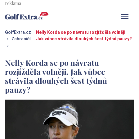
Men
GolfExtra.cz
Nelly Korda se po návratu rozjížděla volněji.
›
Zahraničí
Jak vůbec strávila dlouhých šest týdnů pauzy?
›
Nelly Korda se po návratu
rozjížděla volněji. Jak vůbec
strávila dlouhých šest týdnů
pauzy?