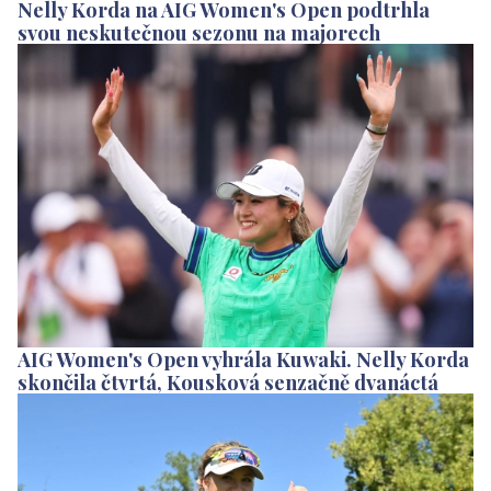
Nelly Korda na AIG Women's Open podtrhla
svou neskutečnou sezonu na majorech
AIG Women's Open vyhrála Kuwaki. Nelly Korda
skončila čtvrtá, Kousková senzačně dvanáctá