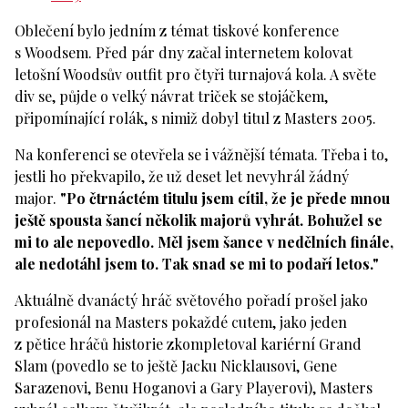
Oblečení bylo jedním z témat tiskové konference
s Woodsem. Před pár dny začal internetem kolovat
letošní Woodsův outfit pro čtyři turnajová kola. A světe
div se, půjde o velký návrat triček se stojáčkem,
připomínající rolák, s nimiž dobyl titul z Masters 2005.
Na konferenci se otevřela se i vážnější témata. Třeba i to,
jestli ho překvapilo, že už deset let nevyhrál žádný
major.
"Po čtrnáctém titulu jsem cítil, že je přede mnou
ještě spousta šancí několik majorů vyhrát. Bohužel se
mi to ale nepovedlo. Měl jsem šance v nedělních finále,
ale nedotáhl jsem to. Tak snad se mi to podaří letos."
Aktuálně dvanáctý hráč světového pořadí prošel jako
profesionál na Masters pokaždé cutem, jako jeden
z pětice hráčů historie zkompletoval kariérní Grand
Slam (povedlo se to ještě Jacku Nicklausovi, Gene
Sarazenovi, Benu Hoganovi a Gary Playerovi), Masters