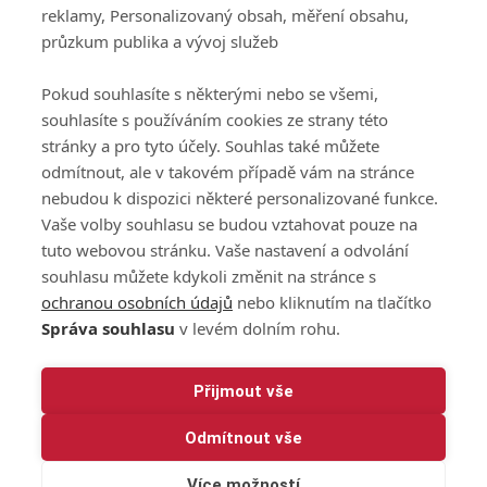
reklamy, Personalizovaný obsah, měření obsahu,
Podmínky zpracování
průzkum publika a vývoj služeb
osobních údajů při
užívání platformy
Pokud souhlasíte s některými nebo se všemi,
GolfExtra
souhlasíte s používáním cookies ze strany této
Ceník GolfExtra.cz
stránky a pro tyto účely. Souhlas také můžete
Premium
odmítnout, ale v takovém případě vám na stránce
Doporučené odkazy
nebudou k dispozici některé personalizované funkce.
Vaše volby souhlasu se budou vztahovat pouze na
tuto webovou stránku. Vaše nastavení a odvolání
souhlasu můžete kdykoli změnit na stránce s
Editor
Obchod
ochranou osobních údajů
nebo kliknutím na tlačítko
Honza Fait
Edita Hanušová
Správa souhlasu
v levém dolním rohu.
+420 723 898 969
+420 724 150 784
fait@golfextra.cz
hanusova@relmost.cz
Marketing
Přijmout vše
Pavel Poulíček
Odmítnout vše
+420 602 170 872
poulicek@relmost.cz
Více možností