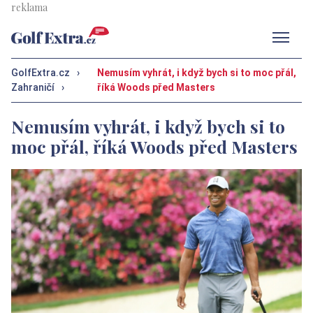
Men
GolfExtra.cz
›
Nemusím vyhrát, i když bych si to moc přál,
Zahraničí
›
říká Woods před Masters
Nemusím vyhrát, i když bych si to
moc přál, říká Woods před Masters