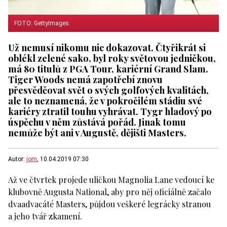
FOTO: GettyImages
Už nemusí nikomu nic dokazovat. Čtyřikrát si
oblékl zelené sako, byl roky světovou jedničkou,
má 80 titulů z PGA Tour, kariérní Grand Slam.
Tiger Woods nemá zapotřebí znovu
přesvědčovat svět o svých golfových kvalitách,
ale to neznamená, že v pokročilém stádiu své
kariéry ztratil touhu vyhrávat. Tygr hladový po
úspěchu v něm zůstává pořád. Jinak tomu
nemůže být ani v Augustě, dějišti Masters.
Autor:
jom
, 10.04.2019 07:30
Až ve čtvrtek projede uličkou Magnolia Lane vedoucí ke
klubovně Augusta National, aby pro něj oficiálně začalo
dvaadvacáté Masters, půjdou veškeré legrácky stranou
a jeho tvář zkamení.