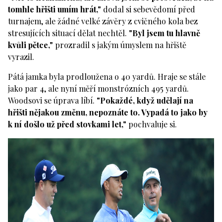
tomhle hřišti umím hrát,"
dodal si sebevědomí před
turnajem, ale žádné velké závěry z cvičného kola bez
stresujících situací dělat nechtěl.
"Byl jsem tu hlavně
kvůli pětce,"
prozradil s jakým úmyslem na hřiště
vyrazil.
Pátá jamka byla prodloužena o 40 yardů. Hraje se stále
jako par 4, ale nyní měří monstrózních 495 yardů.
Woodsovi se úprava líbí.
"Pokaždé, když udělají na
hřišti nějakou změnu, nepoznáte to. Vypadá to jako by
k ní došlo už před stovkami let,"
pochvaluje si.