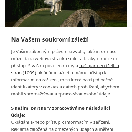
Na Vašem soukromí záleží
Podívejte se na všechna finálová kola Masters od
Je Vaším zákonným právem si zvolit, jaké informace
roku 1968
může daná webová stránka sdílet a k jakým může mít
přístup. S Vaším povolením my a
naši partneři třetích
stran (1009)
ukládáme a/nebo máme přístup k
informacím na zařízení, mezi které patří jedinečné
identifikátory v cookies a datech prohlížení, abychom
mohli shromažďovat a zpracovávat osobní údaje.
Adresa
S našimi partnery zpracováváme následující
ATV CZ, s.r.o.
údaje:
Olbrachtova 1980/5
Všeobecné obchodní
Ukládání a/nebo přístup k informacím v zařízení,
140 00 Praha 4
podmínky služby
Reklama založená na omezených údajích a měření
GolfExtra.cz Premium