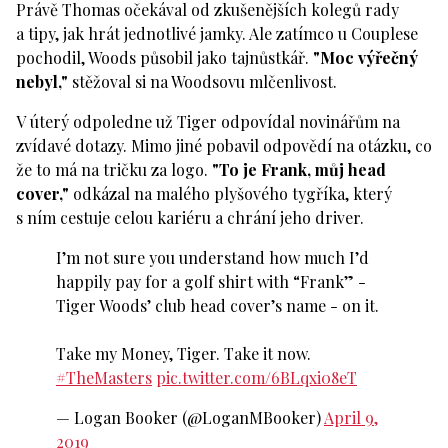
Právě Thomas očekával od zkušenějších kolegů rady
a tipy, jak hrát jednotlivé jamky. Ale zatímco u Couplese
pochodil, Woods působil jako tajnůstkář.
"Moc výřečný
nebyl,"
stěžoval si na Woodsovu mlčenlivost.
V úterý odpoledne už Tiger odpovídal novinářům na
zvídavé dotazy. Mimo jiné pobavil odpovědí na otázku, co
že to má na tričku za logo.
"To je Frank, můj head
cover,"
odkázal na malého plyšového tygříka, který
s ním cestuje celou kariéru a chrání jeho driver.
I’m not sure you understand how much I’d
happily pay for a golf shirt with “Frank” -
Tiger Woods’ club head cover’s name - on it.
Take my Money, Tiger. Take it now.
#TheMasters
pic.twitter.com/6BLqxi08eT
— Logan Booker (@LoganMBooker)
April 9,
2019