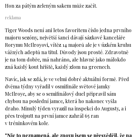
Hon za pátým zeleným sakem může začít.
Tiger Woods není ani letos favoritem číslo jedna prvního
majoru sezóny, největší šanci dávají sázkové kanceláře
Rorymu McIlroyovi, vítěz 14 majorů ale je v úzkém kruhu
vážných adeptů na titul. Důvody jsou prosté. Zdravotně
je na tom dobře, má nahráno, ale hlavně jako málokdo
zná každý kout hřiště, každý zlom na greenech.
Navíc, jak se zdá, je ve velmi dobré aktuální formě. Před
dvěma týdny vyřadil v osmifinále světové jamky
McIlroye, aby se o semifinálový duel připravil sám
chybou na poslední jamce, která ho nakonec vyšla
draho. Minulý týden vyrazil na inspekci do Augusty, a i
přes trojputt na první jamce zahrál 65 ran
v tréninkovém kole.
"Nic to neznamená, ale znovu jsem se přesvědčil, že na