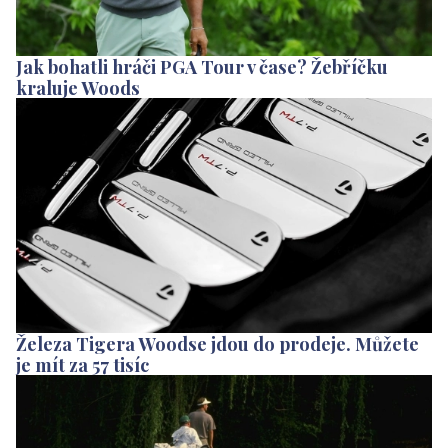
Jak bohatli hráči PGA Tour v čase? Žebříčku
kraluje Woods
Železa Tigera Woodse jdou do prodeje. Můžete
je mít za 57 tisíc