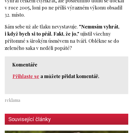
vyhrál celkem čtyřikrát, ale posledního titulu se dočkal
v roce 2005, loni po ne příliš výrazném výkonu obsadil
32. místo.
Sám sebe už ale tlaku nevystavuje.
"Nemusím vyhrát,
i když bych si to přál. Fakt, že jo,"
ujistil všechny
přítomné s širokým úsměvem na tváři. Oblékne se do
zeleného saka v neděli popáté?
Komentáře
Přihlaste se
a můžete přidat komentář.
Související články