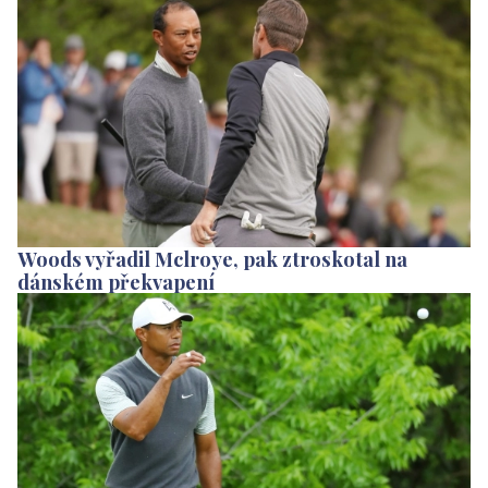
Woods vyřadil Mclroye, pak ztroskotal na
dánském překvapení