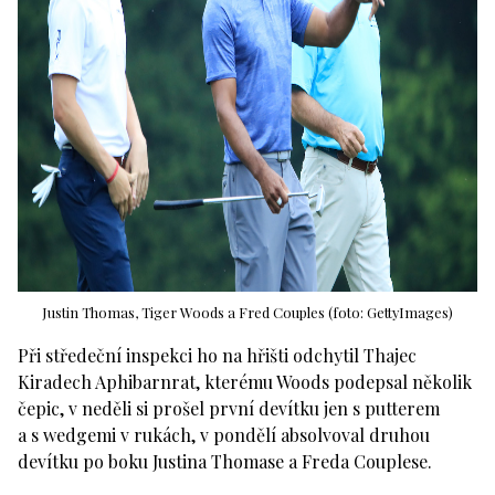
Justin Thomas, Tiger Woods a Fred Couples (foto: GettyImages)
Při středeční inspekci ho na hřišti odchytil Thajec
Kiradech Aphibarnrat, kterému Woods podepsal několik
čepic, v neděli si prošel první devítku jen s putterem
a s wedgemi v rukách, v pondělí absolvoval druhou
devítku po boku Justina Thomase a Freda Couplese.