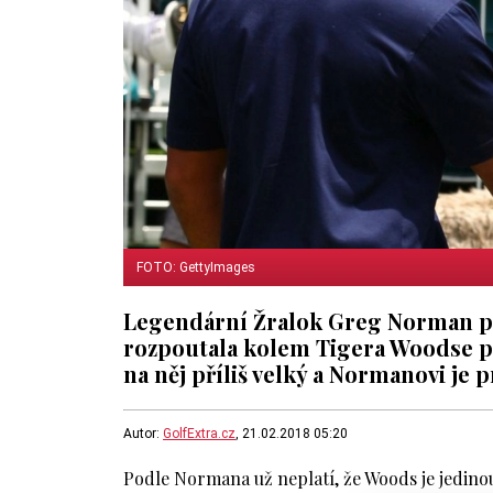
FOTO: GettyImages
Legendární Žralok Greg Norman pro
rozpoutala kolem Tigera Woodse p
na něj příliš velký a Normanovi je p
Autor:
GolfExtra.cz
, 21.02.2018 05:20
Podle Normana už neplatí, že Woods je jedinou