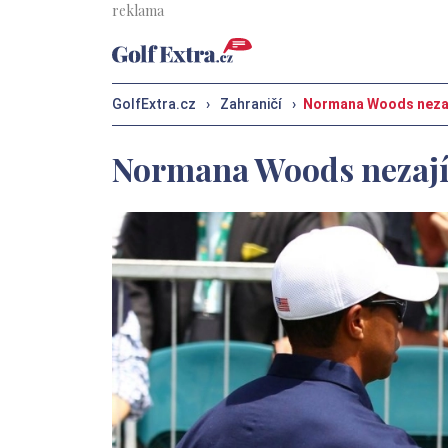
GolfExtra.cz
›
Zahraničí
›
Normana Woods nezají
Normana Woods nezajím