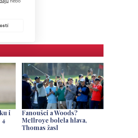
dajů
nebo
ostí
ku i
Fanoušci a Woods?
 4
McIlroye bolela hlava,
Thomas žasl