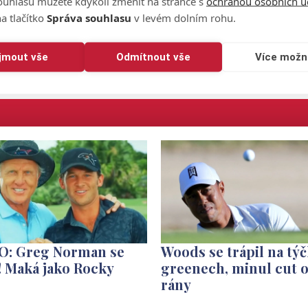
ouhlasu můžete kdykoli změnit na stránce s
ochranou osobních ú
a tlačítko
Správa souhlasu
v levém dolním rohu.
ijmout vše
Odmítnout vše
Více možn
O: Greg Norman se
Woods se trápil na týč
! Maká jako Rocky
greenech, minul cut o
rány