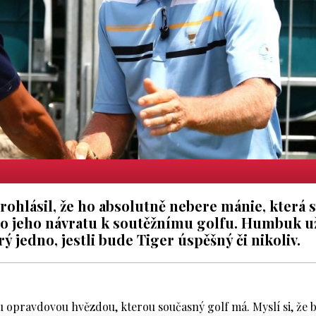
hlásil, že ho absolutně nebere mánie, která 
o jeho návratu k soutěžnímu golfu. Humbuk už
rý jedno, jestli bude Tiger úspěšný či nikoliv.
 opravdovou hvězdou, kterou současný golf má. Myslí si, že b