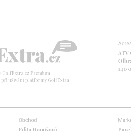
Adre
ATV C
Olbr
140 
y GolfExtra.cz Premium
při užívání platformy GolfExtra
Obchod
Mark
Edita Hanušová
Pave