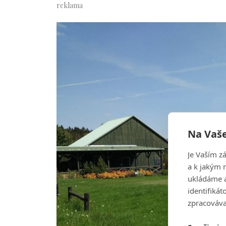
Na Vaše
Je Vaším z
a k jakým 
ukládáme a
identifiká
zpracováva