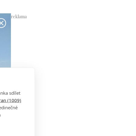
nka sdílet
tran (1009)
jedinečné
a