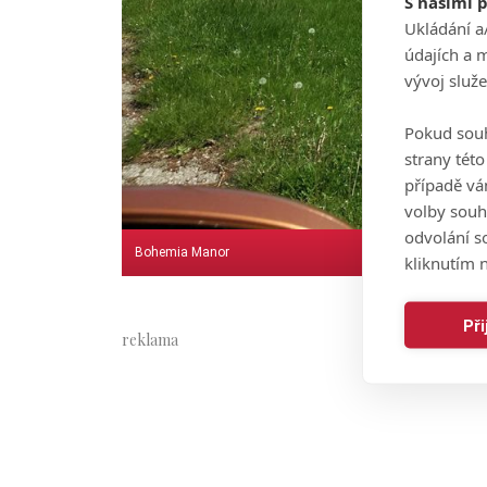
S našimi 
Ukládání a
údajích a 
vývoj služ
Pokud souh
strany tét
případě vá
volby souh
odvolání s
Bohemia Manor
kliknutím n
Př