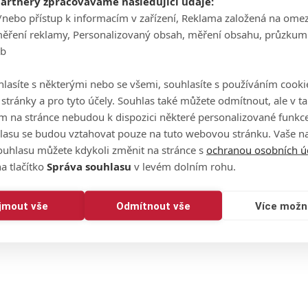
partnery zpracováváme následující údaje:
/nebo přístup k informacím v zařízení, Reklama založená na ome
měření reklamy, Personalizovaný obsah, měření obsahu, průzkum
eb
lasíte s některými nebo se všemi, souhlasíte s používáním cooki
o stránky a pro tyto účely. Souhlas také můžete odmítnout, ale v 
m na stránce nebudou k dispozici některé personalizované funkce
lasu se budou vztahovat pouze na tuto webovou stránku. Vaše na
ouhlasu můžete kdykoli změnit na stránce s
ochranou osobních ú
a tlačítko
Správa souhlasu
v levém dolním rohu.
ijmout vše
Odmítnout vše
Více možn