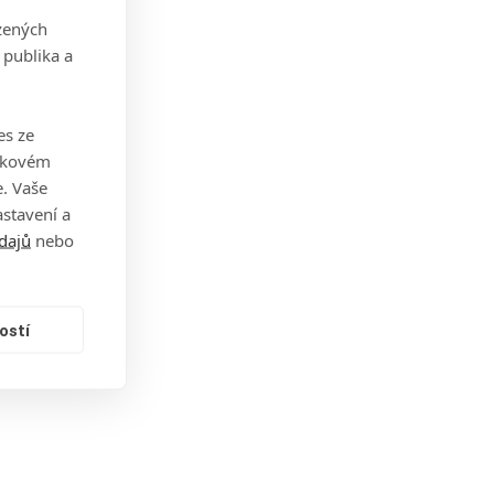
zených
 publika a
es ze
takovém
. Vaše
stavení a
dajů
nebo
ostí