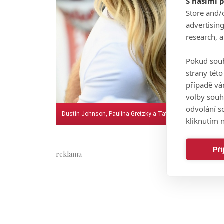
S našimi 
Store and/
advertisin
research, 
Pokud souh
strany tét
případě vá
volby souh
odvolání s
Dustin Johnson, Paulina Gretzky a Tatum
kliknutím n
Př