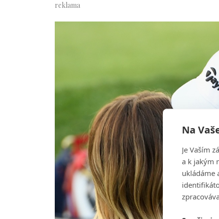
Na Vaše
Je Vaším z
a k jakým 
ukládáme a
identifiká
zpracováva