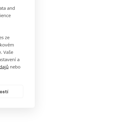
data and
ience
es ze
takovém
. Vaše
stavení a
dajů
nebo
ostí