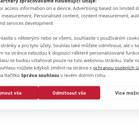
partnery zpracováváme následující údaje:
or access information on a device, Advertising based on limited 
g measurement, Personalised content, content measurement, aud
and services development
lasíte s některými nebo se všemi, souhlasíte s používáním cooki
o stránky a pro tyto účely. Souhlas také můžete odmítnout, ale v 
m na stránce nebudou k dispozici některé personalizované funkce
lasu se budou vztahovat pouze na tuto webovou stránku. Vaše na
ouhlasu můžete kdykoli změnit na stránce s
ochranou osobních ú
a tlačítko
Správa souhlasu
v levém dolním rohu.
ijmout vše
Odmítnout vše
Více možn