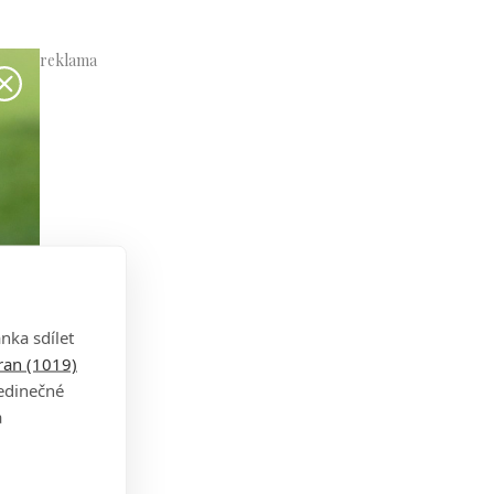
nka sdílet
tran (1019)
jedinečné
a