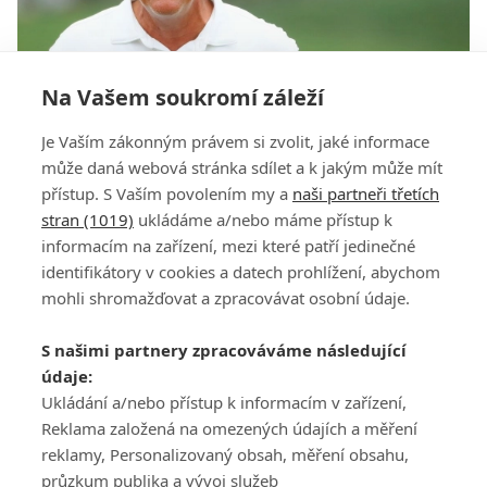
Na Vašem soukromí záleží
Mickelson má jasno: V Baltusrolu padne rekord
Je Vaším zákonným právem si zvolit, jaké informace
majorů
může daná webová stránka sdílet a k jakým může mít
přístup. S Vaším povolením my a
naši partneři třetích
stran (1019)
ukládáme a/nebo máme přístup k
informacím na zařízení, mezi které patří jedinečné
identifikátory v cookies a datech prohlížení, abychom
mohli shromažďovat a zpracovávat osobní údaje.
Adresa
S našimi partnery zpracováváme následující
ATV CZ, s.r.o.
údaje:
Olbrachtova 1980/5
Všeobecné obchodní
Ukládání a/nebo přístup k informacím v zařízení,
140 00 Praha 4
podmínky služby
Reklama založená na omezených údajích a měření
GolfExtra.cz Premium
reklamy, Personalizovaný obsah, měření obsahu,
Podmínky zpracování
průzkum publika a vývoj služeb