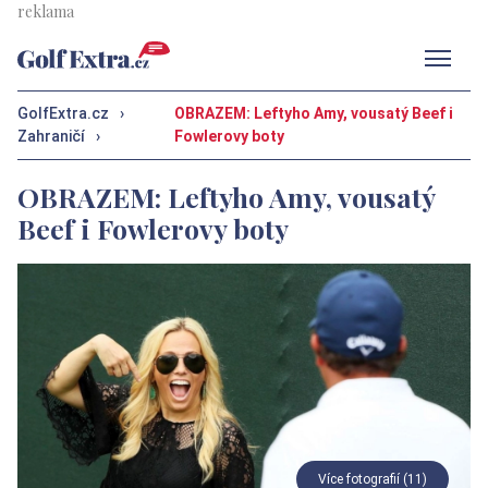
Men
GolfExtra.cz
›
OBRAZEM: Leftyho Amy, vousatý Beef i
Zahraničí
›
Fowlerovy boty
OBRAZEM: Leftyho Amy, vousatý
Beef i Fowlerovy boty
Více fotografií (11)