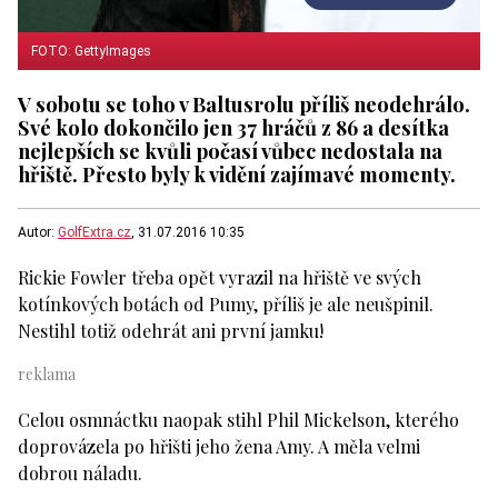
FOTO: GettyImages
V sobotu se toho v Baltusrolu příliš neodehrálo.
Své kolo dokončilo jen 37 hráčů z 86 a desítka
nejlepších se kvůli počasí vůbec nedostala na
hřiště. Přesto byly k vidění zajímavé momenty.
Autor:
GolfExtra.cz
, 31.07.2016 10:35
Rickie Fowler třeba opět vyrazil na hřiště ve svých
kotínkových botách od Pumy, příliš je ale neušpinil.
Nestihl totiž odehrát ani první jamku!
Celou osmnáctku naopak stihl Phil Mickelson, kterého
doprovázela po hřišti jeho žena Amy. A měla velmi
dobrou náladu.