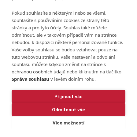
osobních údajů při
užívání platformy
Pokud souhlasíte s některými nebo se všemi,
GolfExtra
souhlasíte s používáním cookies ze strany této
Ceník GolfExtra.cz
stránky a pro tyto účely. Souhlas také můžete
Premium
odmítnout, ale v takovém případě vám na stránce
Doporučené odkazy
nebudou k dispozici některé personalizované funkce.
Vaše volby souhlasu se budou vztahovat pouze na
tuto webovou stránku. Vaše nastavení a odvolání
souhlasu můžete kdykoli změnit na stránce s
Editor
Obchod
ochranou osobních údajů
nebo kliknutím na tlačítko
Honza Fait
Edita Hanušová
Správa souhlasu
v levém dolním rohu.
+420 723 898 969
+420 724 150 784
fait@golfextra.cz
hanusova@relmost.cz
Marketing
Přijmout vše
Pavel Poulíček
Odmítnout vše
+420 602 170 872
poulicek@relmost.cz
Více možností