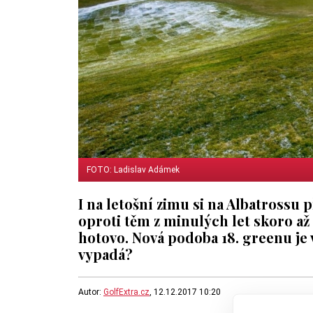
FOTO: Ladislav Adámek
I na letošní zimu si na Albatrossu p
oproti těm z minulých let skoro a
hotovo. Nová podoba 18. greenu je 
vypadá?
Autor:
GolfExtra.cz
, 12.12.2017 10:20