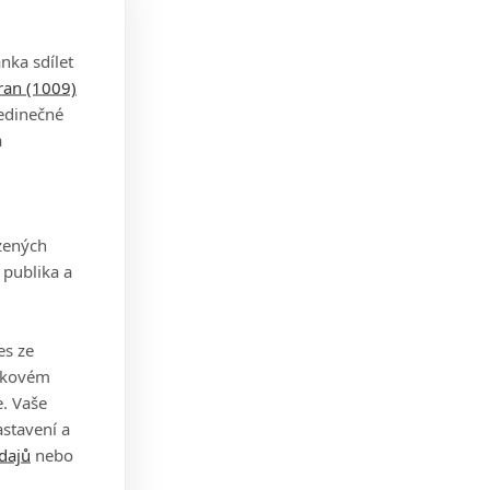
nka sdílet
tran (1009)
jedinečné
ány
a
yž
 hře,
zených
 publika a
es ze
takovém
. Vaše
stavení a
dajů
nebo