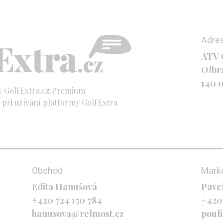
Adre
ATV C
Olbr
140 
y GolfExtra.cz Premium
při užívání platformy GolfExtra
Obchod
Mark
Edita Hanušová
Pave
+420 724 150 784
+420
hanusova@relmost.cz
poul