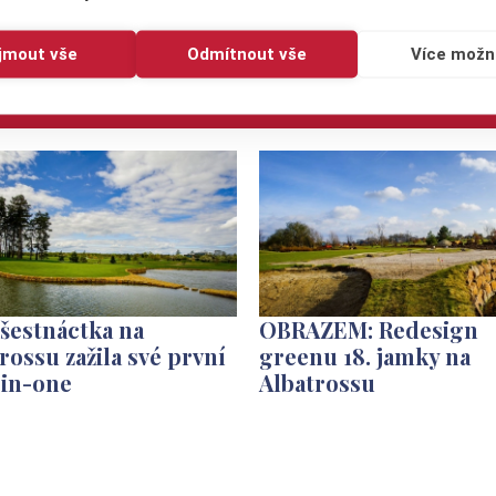
ijmout vše
Odmítnout vše
Více možn
šestnáctka na
OBRAZEM: Redesign
rossu zažila své první
greenu 18. jamky na
-in-one
Albatrossu