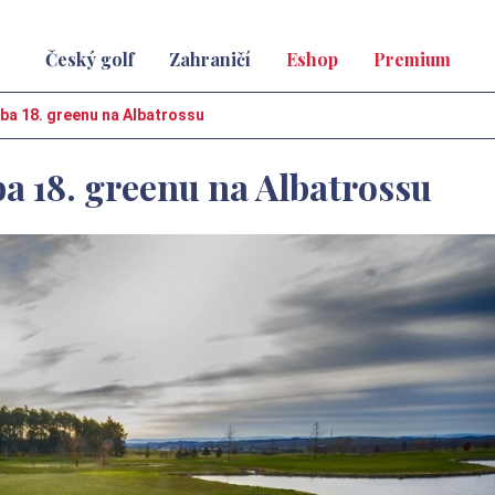
Český golf
Zahraničí
Eshop
Premium
a 18. greenu na Albatrossu
 18. greenu na Albatrossu