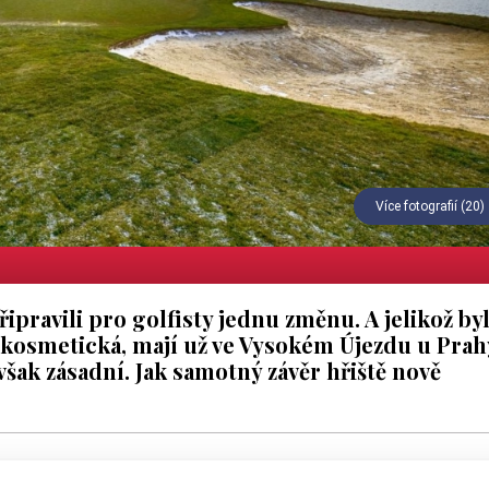
Více fotografií (20)
řipravili pro golfisty jednu změnu. A jelikož by
ž kosmetická, mají už ve Vysokém Újezdu u Prah
však zásadní. Jak samotný závěr hřiště nově