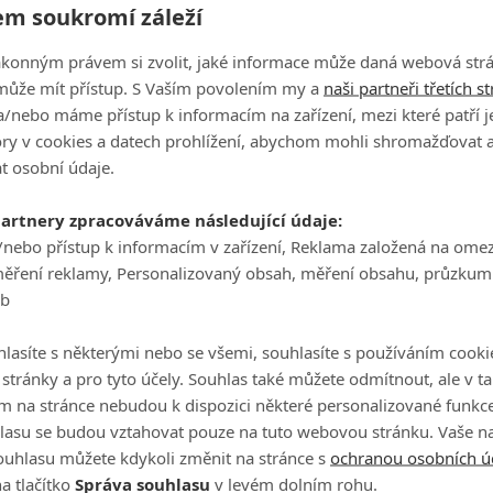
ý po pravé straně a "Údolí smrti" za greenem, odkud se bude
m soukromí záleží
ně PROTI vodě, green byl totiž posunut až na její samý okraj.
ákonným právem si zvolit, jaké informace může daná webová strá
může mít přístup. S Vaším povolením my a
naši partneři třetích s
/nebo máme přístup k informacím na zařízení, mezi které patří 
ruhá rána do greenu bude mnohem atraktivnější. Budou přid
tory v cookies a datech prohlížení, abychom mohli shromažďovat 
 v listopadu generální manažer resortu Stanislav Lisner, kd
t osobní údaje.
partnery zpracováváme následující údaje:
e jasné, že jeho slova budou platit. Voda bude mnohem více ve
/nebo přístup k informacím v zařízení, Reklama založená na ome
znají hráči mimo jiné z nové podoby 16. jamky.
měření reklamy, Personalizovaný obsah, měření obsahu, průzkum
eb
lasíte s některými nebo se všemi, souhlasíte s používáním cooki
y 18. greenu na Albatrossu zde
o stránky a pro tyto účely. Souhlas také můžete odmítnout, ale v 
m na stránce nebudou k dispozici některé personalizované funkce
lasu se budou vztahovat pouze na tuto webovou stránku. Vaše na
ouhlasu můžete kdykoli změnit na stránce s
ochranou osobních ú
a tlačítko
Správa souhlasu
v levém dolním rohu.