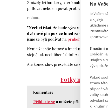
Zmizely tři bunkery, které nahradil jeden nov
Na Vaše
puttovat nebo chipovat proti vodě. A to skuteč
Je Vaším z
a k jakým 
ukládáme a
"Nechci říkat, že bude výrazně těžší, ale d
identifiká
dvě nové pin pozice hned za vodou,"
řekl nám
zpracováva
jsme se byli podívat na
průběh stavby
.
S našimi 
Nyní už je vše hotové a hned na první pohled j
Ukládání a
stejně tak
ne
oblíbené údolí za greenem, které 
údajích a 
Ale konec slov, přesvědčte se sami.
vývoj služ
Pokud souh
Fotky nové podob
strany tét
případě vá
Komentáře
volby souh
odvolání s
Přihlaste se
a můžete přidat komentář.
kliknutím n