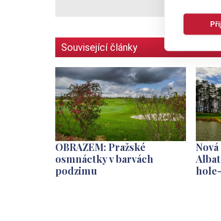
Př
Související články
OBRAZEM: Pražské
Nová 
osmnáctky v barvách
Albat
podzimu
hole