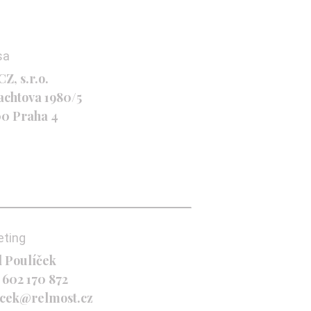
sa
Z, s.r.o.
achtova 1980/5
00 Praha 4
eting
l Poulíček
 602 170 872
icek@relmost.cz