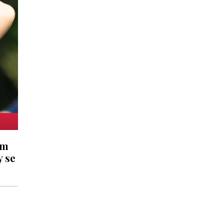
ém
y se