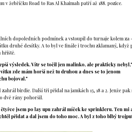
mu v žebříčku Road to Ras Al Khaimah patří až 188. pozice.
álních dopoledních podmínek a vstoupil do turnaje kolem za -
tku druhé desítky. A to byl ve finále i trochu zklamaný, když 
 hřiště.
pší výsledek. Vítr se točil jen malinko, ale prakticky nebyl,
devítku zde mám horší než tu druhou a dnes se to jenom
chu bojoval."
zahrál birdie. Další tři přidal na jamkách 13, 18 a 2. Jenže pak 
 o dvě rány pohoršil.
čtyřce jsem po lay upu zahrál míček ke sprinkleru. Ten mi 
htěl přidat a dal jsem do toho moc. A byl z toho blbý trojput