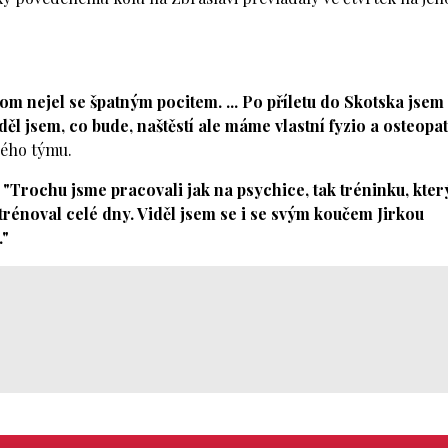
tom nejel se špatným pocitem. ... Po příletu do Skotska jsem
ěl jsem, co bude, naštěstí ale máme vlastní fyzio a osteopat
vého týmu.
:
"Trochu jsme pracovali jak na psychice, tak tréninku, kter
etrénoval celé dny. Viděl jsem se i se svým koučem Jirkou
."