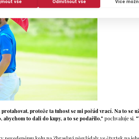
ijmout vše
Odmítnout vše
Více možn
 protahovat, protože ta tuhost se mi pořád vrací. Na to se u
 abychom to dali do kupy, a to se podařilo,"
pochvaluje si.
"
ky povedenému kolu na Zbraslavi převládaly ve čtvrtek na jeh