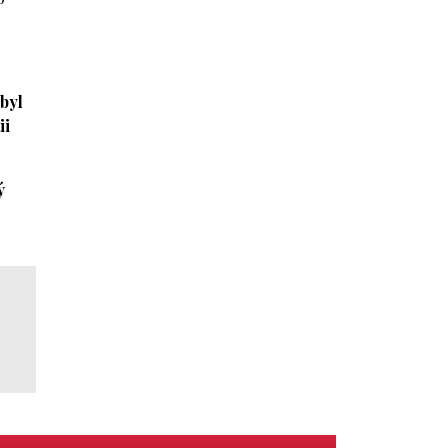
 byl
ii
ý