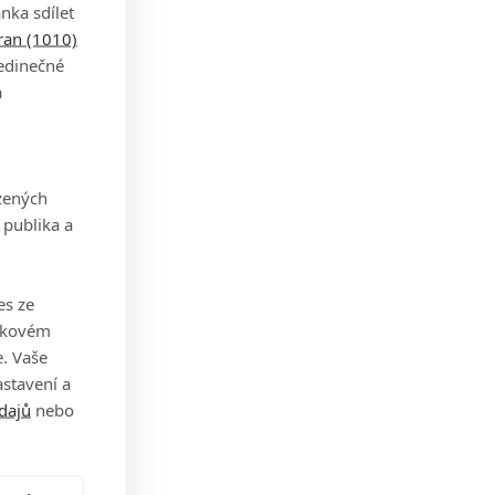
nka sdílet
tran (1010)
rý
jedinečné
t
a
zených
i
 publika a
l.
lo
es ze
takovém
. Vaše
stavení a
dajů
nebo