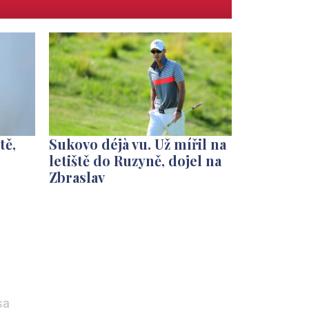
tě,
Sukovo déjà vu. Už mířil na
letiště do Ruzyně, dojel na
Zbraslav
sa