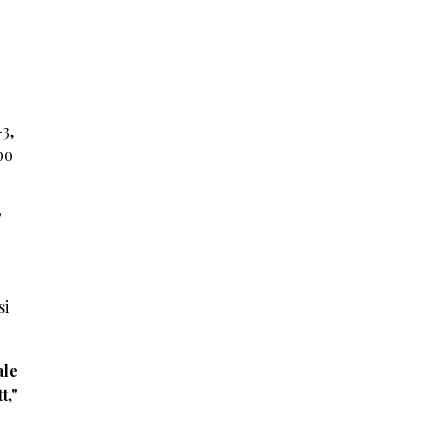
3,
po
"
si
ale
t,"