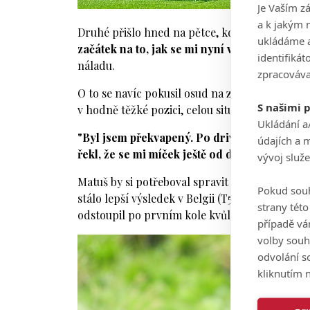
Je Vaším z
a k jakým 
Druhé přišlo hned na pětce, kde Matušův míč
ukládáme a
začátek na to, jak se mi nyní vede. Jsem za to
identifiká
náladu.
zpracováva
O to se navíc pokusil osud na závěrečné jamce
S našimi 
v hodně těžké pozici, celou situaci ale zachr
Ukládání a
"Byl jsem překvapený. Po drivu jsem si mysl
údajích a 
řekl, že se mi míček ještě od drnu odrazil za
vývoj služ
Matuš by si potřeboval spravit po posledních 
Pokud souh
stálo lepší výsledek v Belgii (T58), následně n
strany tét
odstoupil po prvním kole kvůli bolesti v horní
případě vá
volby souh
odvolání s
kliknutím n