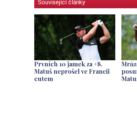
Související články
Prvních 10 jamek za +8.
Mrůz
Matuš neprošel ve Francii
posun
cutem
Matuš