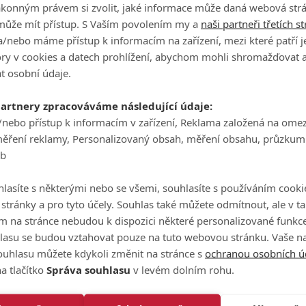
ákonným právem si zvolit, jaké informace může daná webová strá
může mít přístup. S Vaším povolením my a
naši partneři třetích s
ek skončil v hraně bunkeru.
"Nedá se nic dělat, ale je to dob
/nebo máme přístup k informacím na zařízení, mezi které patří 
 rád a uvidíme, co se stane zítra,"
nechtěl si 29letý Čech kazi
tory v cookies a datech prohlížení, abychom mohli shromažďovat 
t osobní údaje.
, kterou byla devítka. Matušův míček totiž po drivu skončil
partnery zpracováváme následující údaje:
ánil dlouhým a docela divokým dvojputtem.
/nebo přístup k informacím v zařízení, Reklama založená na ome
el, že budu jen vpravo v roughu, ale dobrovolník na místě m
měření reklamy, Personalizovaný obsah, měření obsahu, průzkum
 další drn více doprava a pod val. Byl to dobrý par,"
nepopíra
eb
turnajích náladu. Na Kuňce nedal cut, poté ho jediné horší ko
lasíte s některými nebo se všemi, souhlasíte s používáním cooki
edal ve Francii cut o ránu a z posledního turnaje ve Skotsku
o stránky a pro tyto účely. Souhlas také můžete odmítnout, ale v 
 části zad a krku.
m na stránce nebudou k dispozici některé personalizované funkce
lasu se budou vztahovat pouze na tuto webovou stránku. Vaše na
ouhlasu můžete kdykoli změnit na stránce s
ochranou osobních ú
a tlačítko
Správa souhlasu
v levém dolním rohu.