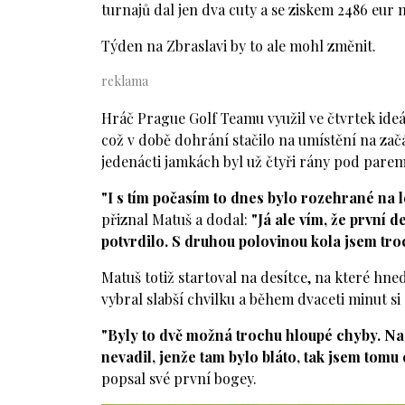
turnajů dal jen dva cuty a se ziskem 2486 eur 
Týden na Zbraslavi by to ale mohl změnit.
Hráč Prague Golf Teamu využil ve čtvrtek ide
což v době dohrání stačilo na umístění na začá
jedenácti jamkách byl už čtyři rány pod parem
"I s tím počasím to dnes bylo rozehrané na le
přiznal Matuš a dodal:
"Já ale vím, že první 
potvrdilo. S druhou polovinou kola jsem tro
Matuš totiž startoval na desítce, na které hned 
vybral slabší chvilku a během dvaceti minut si
"Byly to dvě možná trochu hloupé chyby. Na 
nevadil, jenže tam bylo bláto, tak jsem tomu c
popsal své první bogey.