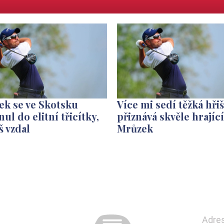
ek se ve Skotsku
Více mi sedí těžká hřiš
ul do elitní třicítky,
přiznává skvěle hrající
 vzdal
Mrůzek
Adre