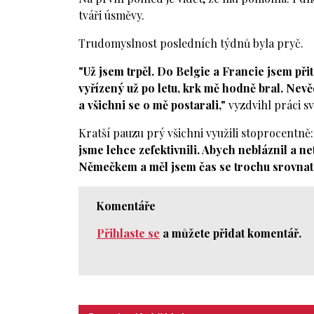
tváři úsměvy.
Trudomyslnost posledních týdnů byla pryč.
"Už jsem trpěl. Do Belgie a Francie jsem při
vyřízený už po letu, krk mě hodně bral. Nevěd
a všichni se o mě postarali,"
vyzdvihl práci s
Kratší pauzu prý všichni využili stoprocentně
jsme lehce zefektivnili. Abych nebláznil a n
Němečkem a měl jsem čas se trochu srovnat
Komentáře
Přihlaste se
a můžete přidat komentář.