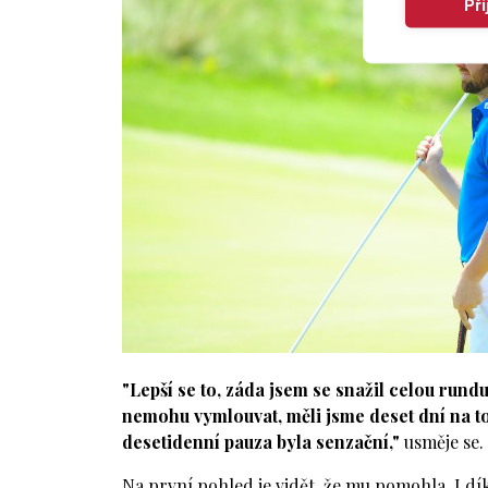
Př
"Lepší se to, záda jsem se snažil celou rundu
nemohu vymlouvat, měli jsme deset dní na to,
desetidenní pauza byla senzační,"
usměje se.
Na první pohled je vidět, že mu pomohla. I dí