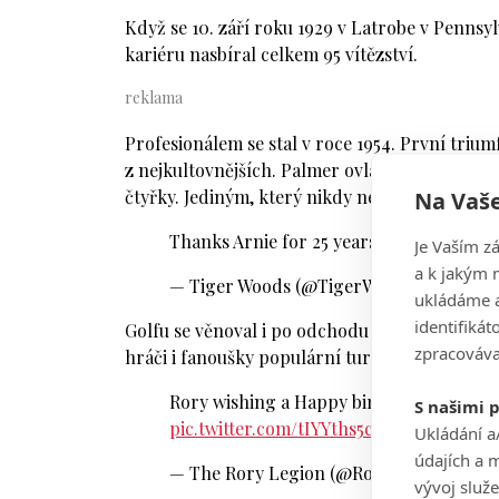
Když se 10. září roku 1929 v Latrobe v Pennsy
kariéru nasbíral celkem 95 vítězství.
Profesionálem se stal v roce 1954. První trium
z nejkultovnějších. Palmer ovládl Masters v Au
Na Vaše
čtyřky. Jediným, který nikdy nedobyl, je PGA
Thanks Arnie for 25 years of friendship.
Je Vaším z
a k jakým 
— Tiger Woods (@TigerWoods)
10. září 
ukládáme a
identifiká
Golfu se věnoval i po odchodu z nejvyšší scé
zpracováva
hráči i fanoušky populární turnaj Arnold Palm
Rory wishing a Happy birthday to Mr.P
S našimi 
pic.twitter.com/tIYYths5c9
Ukládání a
údajích a 
— The Rory Legion (@RoryLegion_GC)
vývoj služ