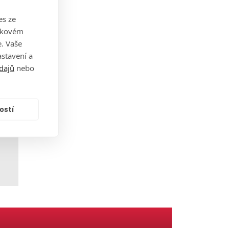
ny.
es ze
takovém
. Vaše
stavení a
dajů
nebo
né,
ostí