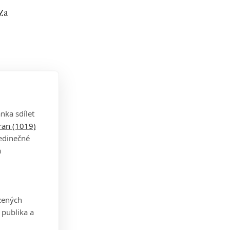
 Za
é
nka sdílet
tran (1019)
jedinečné
a
mezi
zených
 publika a