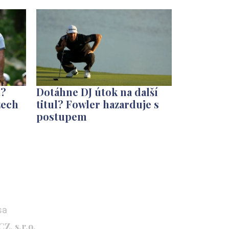
t?
Dotáhne DJ útok na další
zech
titul? Fowler hazarduje s
postupem
sa
Z, s.r.o.