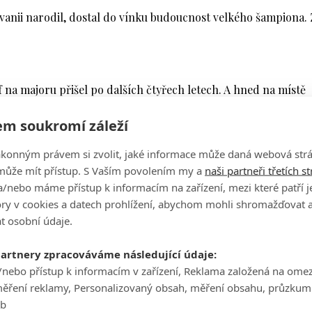
lvanii narodil, dostal do vínku budoucnost velkého šampiona.
f na majoru přišel po dalších čtyřech letech. A hned na místě
gustě. Později dokázal zvítězit na dalších dvou turnajích velk
m soukromí záleží
 Championship.
 Can't talk golf without thinking about the King. Happy 87th.
ákonným právem si zvolit, jaké informace může daná webová strá
může mít přístup. S Vaším povolením my a
naši partneři třetích s
2016
/nebo máme přístup k informacím na zařízení, mezi které patří 
tory v cookies a datech prohlížení, abychom mohli shromažďovat 
ny. Hrál Champions Tour, ale hlavně dodnes každoročně hostí 
t osobní údaje.
er Invitational.
almer!
#GoDeacs
#Goat
#ArnoldPalmer
partnery zpracováváme následující údaje:
/nebo přístup k informacím v zařízení, Reklama založená na ome
měření reklamy, Personalizovaný obsah, měření obsahu, průzkum
10. září 2016
eb