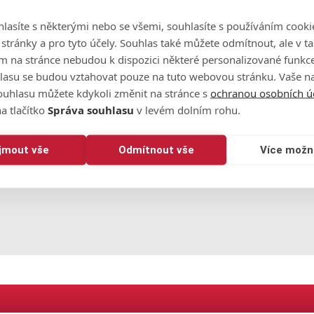
věta. S přáním přispěchala i velká jména současné golfové scé
lasíte s některými nebo se všemi, souhlasíte s používáním cooki
 Tiger Woods, jenž si Palmerův turnaj oblíbil.
o stránky a pro tyto účely. Souhlas také můžete odmítnout, ale v 
lmer... Have a wonderful day. Best wishes from the Poulter
m na stránce nebudou k dispozici některé personalizované funkce
lasu se budou vztahovat pouze na tuto webovou stránku. Vaše na
ouhlasu můžete kdykoli změnit na stránce s
ochranou osobních ú
áří 2016
a tlačítko
Správa souhlasu
v levém dolním rohu.
a 13. října však ohlásil návrat k soutěžnímu golfu. Je tak mož
ijmout vše
Odmítnout vše
Více možn