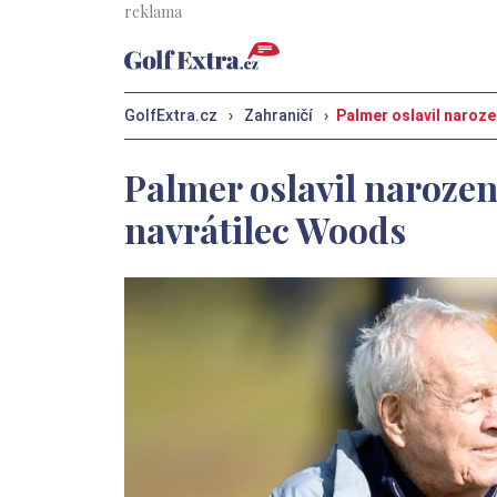
GolfExtra.cz
›
Zahraničí
›
Palmer oslavil naroze
Palmer oslavil narozen
navrátilec Woods