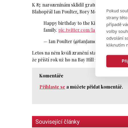
K 87. narozeninám sklidil gratulace z celého s
Pokud souh
Blahopřál Ian Poulter, Rory McIlroy nebo třeba
strany tét
Happy birthday to the King Mr Arnold Pa
případě vá
family.
pic.twitter.com/lasF5fDcpS
volby souh
odvolání s
— Ian Poulter (@IanJamesPoulter)
10. z
kliknutím n
Letos na něm kvůli zranění startovat nemohl. N
že příští rok už ho na Bay Hill znovu uvidíme.
Př
Komentáře
Přihlaste se
a můžete přidat komentář.
Související články