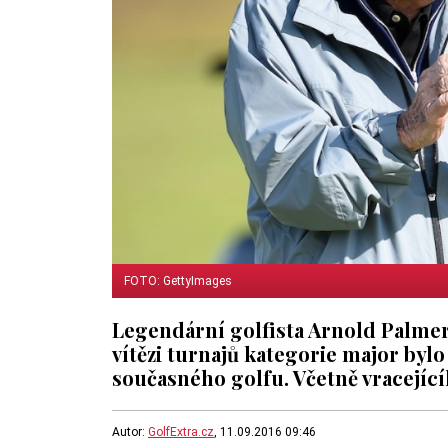
FOTO: GettyImages
Legendární golfista Arnold Palme
vítězi turnajů kategorie major bylo 
současného golfu. Včetně vracejíc
Autor:
GolfExtra.cz
, 11.09.2016 09:46