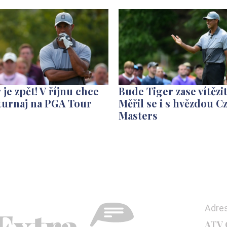
 je zpět! V říjnu chce
Bude Tiger zase vítězi
turnaj na PGA Tour
Měřil se i s hvězdou C
Masters
Adre
ATV C