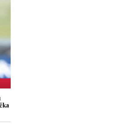
u
ička