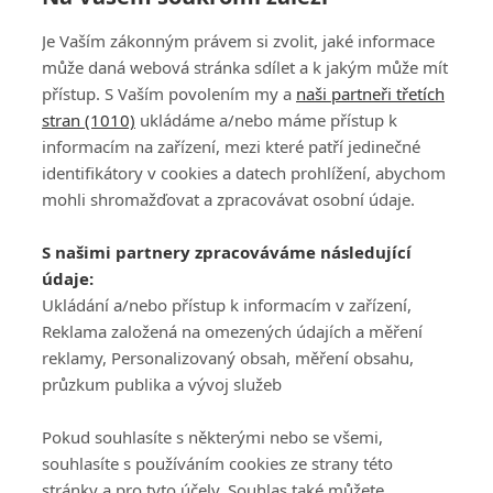
Mickelson: Pro Ryder Cup máme detailní plán,
Je Vaším zákonným právem si zvolit, jaké informace
pomáhal i Woods
může daná webová stránka sdílet a k jakým může mít
přístup. S Vaším povolením my a
naši partneři třetích
stran (1010)
ukládáme a/nebo máme přístup k
informacím na zařízení, mezi které patří jedinečné
identifikátory v cookies a datech prohlížení, abychom
mohli shromažďovat a zpracovávat osobní údaje.
Adresa
S našimi partnery zpracováváme následující
ATV CZ, s.r.o.
údaje:
Olbrachtova 1980/5
Všeobecné obchodní
Ukládání a/nebo přístup k informacím v zařízení,
140 00 Praha 4
podmínky služby
Reklama založená na omezených údajích a měření
GolfExtra.cz Premium
reklamy, Personalizovaný obsah, měření obsahu,
Podmínky zpracování
průzkum publika a vývoj služeb
osobních údajů při
užívání platformy
Pokud souhlasíte s některými nebo se všemi,
GolfExtra
souhlasíte s používáním cookies ze strany této
Ceník GolfExtra.cz
stránky a pro tyto účely. Souhlas také můžete