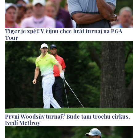
Tiger je zpět! V říjnu chce hrát turnaj na PGA
Tour
První Woodsův turnaj? Bude tam trochu cirkus,
tvrdí McIlroy