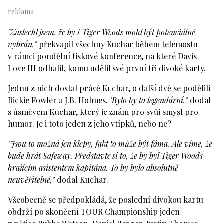
"Zaslechl jsem, že by i Tiger Woods mohl být potenciálně
vybrán,"
překvapil všechny Kuchar během telemostu
v rámci pondělní tiskové konference, na které Davis
Love III odhalil, komu udělil své první tři divoké karty.
Jednu z nich dostal právě Kuchar, o další dvě se podělili
Rickie Fowler a J.B. Holmes.
"Bylo by to legendární,"
dodal
s úsměvem Kuchar, který je znám pro svůj smysl pro
humor. Je i toto jeden z jeho vtípků, nebo ne?
"Jsou to možná jen klepy, fakt to může být fáma. Ale víme, že
bude hrát Safeway. Představte si to, že by byl Tiger Woods
hrajícím asistentem kapitána. To by bylo absolutně
neuvěřitelné,"
dodal Kuchar.
Všeobecně se předpokládá, že poslední divokou kartu
obdrží po skončení TOUR Championship jeden