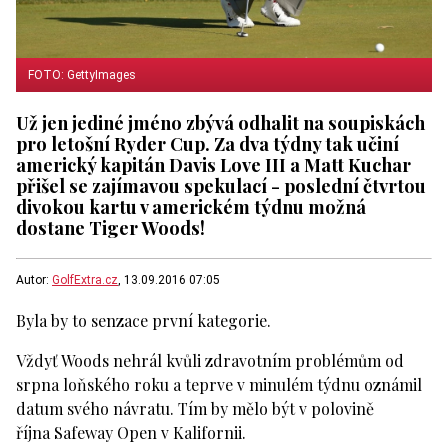
FOTO: GettyImages
Už jen jediné jméno zbývá odhalit na soupiskách
pro letošní Ryder Cup. Za dva týdny tak učiní
americký kapitán Davis Love III a Matt Kuchar
přišel se zajímavou spekulací - poslední čtvrtou
divokou kartu v americkém týdnu možná
dostane Tiger Woods!
Autor:
GolfExtra.cz
, 13.09.2016 07:05
Byla by to senzace první kategorie.
Vždyť Woods nehrál kvůli zdravotním problémům od
srpna loňského roku a teprve v minulém týdnu oznámil
datum svého návratu. Tím by mělo být v polovině
října Safeway Open v Kalifornii.