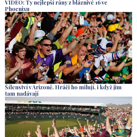
VIDEO: Ty nejlepší rány z bláznivé 16 ve
Phoenixu
Šílenství v Arizoně. Hráči ho milují, i když jim
tam nadávají