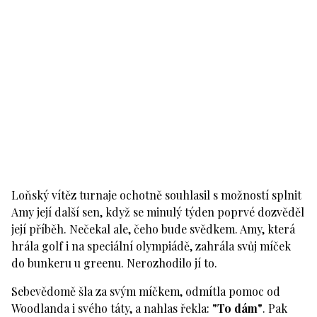
Loňský vítěz turnaje ochotně souhlasil s možností splnit
Amy její další sen, když se minulý týden poprvé dozvěděl
její příběh. Nečekal ale, čeho bude svědkem. Amy, která
hrála golf i na speciální olympiádě, zahrála svůj míček
do bunkeru u greenu. Nerozhodilo jí to.
Sebevědomě šla za svým míčkem, odmítla pomoc od
Woodlanda i svého táty, a nahlas řekla:
"To dám"
. Pak