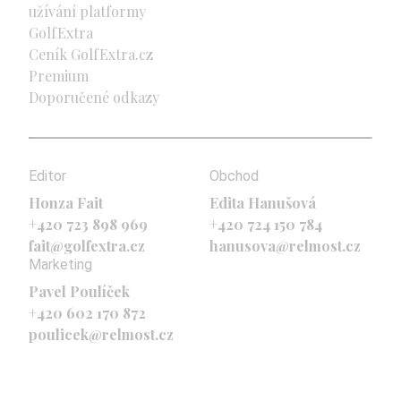
užívání platformy
GolfExtra
Ceník GolfExtra.cz
Premium
Doporučené odkazy
Editor
Obchod
Honza Fait
Edita Hanušová
+420 723 898 969
+420 724 150 784
fait@golfextra.cz
hanusova@relmost.cz
Marketing
Pavel Poulíček
+420 602 170 872
poulicek@relmost.cz