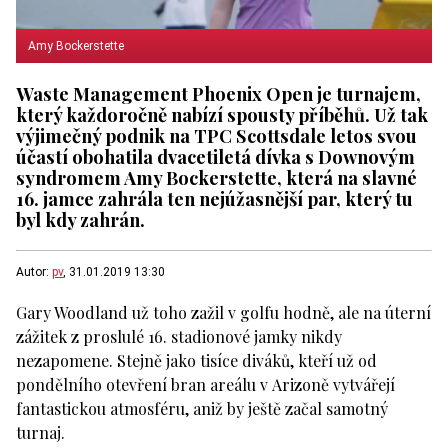
Amy Bockerstette
Waste Management Phoenix Open je turnajem,
který každoročně nabízí spousty příběhů. Už tak
výjimečný podnik na TPC Scottsdale letos svou
účastí obohatila dvacetiletá dívka s Downovým
syndromem Amy Bockerstette, která na slavné
16. jamce zahrála ten nejúžasnější par, který tu
byl kdy zahrán.
Autor:
pv
, 31.01.2019 13:30
Gary Woodland už toho zažil v golfu hodně, ale na úterní
zážitek z proslulé 16. stadionové jamky nikdy
nezapomene. Stejně jako tisíce diváků, kteří už od
pondělního otevření bran areálu v Arizoně vytvářejí
fantastickou atmosféru, aniž by ještě začal samotný
turnaj.