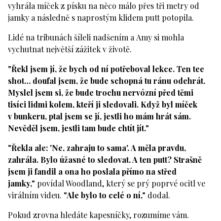
vyhrála míček z písku na něco málo přes tři metry od
jamky a následně s naprostým klidem putt potopila.
Lidé na tribunách šíleli nadšením a Amy si mohla
vychutnat největší zážitek v životě.
"Řekl jsem jí, že bych od ní potřeboval lekce. Ten tee
shot… doufal jsem, že bude schopná tu ránu odehrát.
Myslel jsem si, že bude trochu nervózní před těmi
tisíci lidmi kolem, kteří ji sledovali. Když byl míček
v bunkeru, ptal jsem se jí, jestli ho mám hrát sám.
Nevěděl jsem, jestli tam bude chtít jít."
"Řekla ale: 'Ne, zahraju to sama'. A měla pravdu,
zahrála. Bylo úžasné to sledovat. A ten putt? Strašně
jsem ji fandil a ona ho poslala přímo na střed
jamky,"
povídal Woodland, který se prý poprvé ocitl ve
virálním videu.
"Ale bylo to celé o ní,"
dodal.
Pokud zrovna hledáte kapesníčky, rozumíme vám.