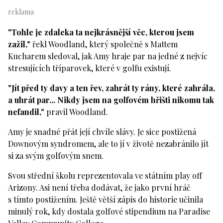
"Tohle je zdaleka ta nejkrásnější věc, kterou jsem
zažil,"
řekl Woodland, který společně s Mattem
Kucharem sledoval, jak Amy hraje par na jedné z nejvíc
stresujících tříparovek, které v golfu existují.
"Jít před ty davy a ten řev, zahrát ty rány, které zahrála,
a uhrát par... Nikdy jsem na golfovém hřišti nikomu tak
nefandil,"
pravil Woodland.
Amy je snadné přát její chvíle slávy. Je sice postižená
Downovým syndromem, ale to jí v životě nezabránilo jít
si za svým golfovým snem.
Svou střední školu reprezentovala ve státním play off
Arizony. Asi není třeba dodávat, že jako první hráč
s tímto postižením. Ještě větší zápis do historie učinila
minulý rok, kdy dostala golfové stipendium na Paradise