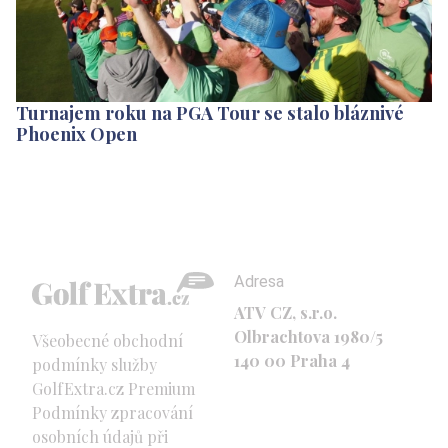
Turnajem roku na PGA Tour se stalo bláznivé
Phoenix Open
Adresa
ATV CZ, s.r.o.
Olbrachtova 1980/5
Všeobecné obchodní
140 00 Praha 4
podmínky služby
GolfExtra.cz Premium
Podmínky zpracování
osobních údajů při