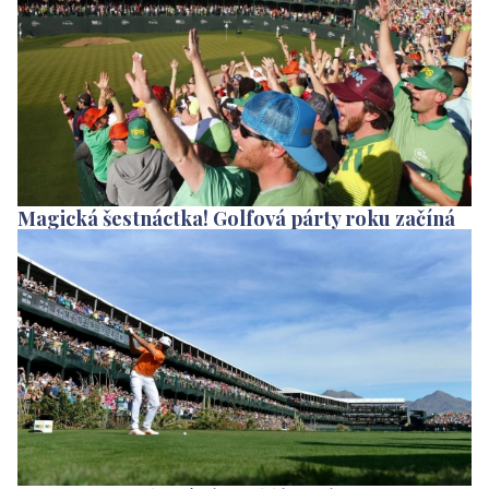
Magická šestnáctka! Golfová párty roku začíná