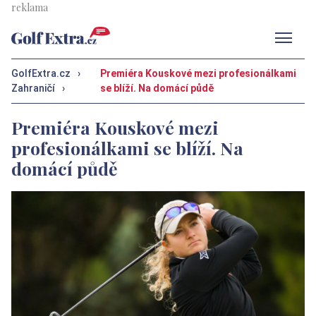
Men
GolfExtra.cz
›
Premiéra Kouskové mezi profesionálkami
Zahraničí
›
se blíží. Na domácí půdě
Premiéra Kouskové mezi
profesionálkami se blíží. Na
domácí půdě