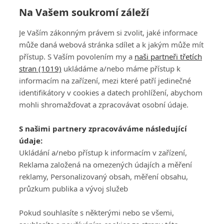
Na Vašem soukromí záleží
AIG Women's Open vyhrála Kuwaki. Nelly Korda
Je Vaším zákonným právem si zvolit, jaké informace
skončila čtvrtá, Kousková senzačně dvanáctá
může daná webová stránka sdílet a k jakým může mít
přístup. S Vaším povolením my a
naši partneři třetích
stran (1019)
ukládáme a/nebo máme přístup k
informacím na zařízení, mezi které patří jedinečné
identifikátory v cookies a datech prohlížení, abychom
mohli shromažďovat a zpracovávat osobní údaje.
Adresa
S našimi partnery zpracováváme následující
ATV CZ, s.r.o.
údaje:
Olbrachtova 1980/5
Všeobecné obchodní
Ukládání a/nebo přístup k informacím v zařízení,
140 00 Praha 4
podmínky služby
Reklama založená na omezených údajích a měření
GolfExtra.cz Premium
reklamy, Personalizovaný obsah, měření obsahu,
Podmínky zpracování
průzkum publika a vývoj služeb
osobních údajů při
užívání platformy
Pokud souhlasíte s některými nebo se všemi,
GolfExtra