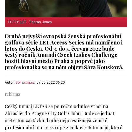
FOTO: LET - Tristan Jones
Druhá nejvyšší evropská ženská profesionální
golfová série LET Access Series má namířeno i
letos do Česka. Od 3. do 5. června 2022 bude
šestý ročník Amundi Czech Ladies Challenge
hostit hlavní město Praha a poprvé jako
profesionálka se na něm objeví Sára Kousková.
Autor:
GolfExtra.cz
, 07.05.2022 06:20
Český turnaj LETAS se po roční odmlce vrací na
Zbraslav do Prague City Golf Clubu. Bude se jednat
o čtvrtou zastávku druhé nejprestižnější ženské
profesionální tour v Evropě z celkově 16 turnajů, které