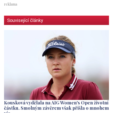
Související články
Kousková vydělala na AIG Women's Open životní
částku. Smolným závěrem však přišla o mnohem