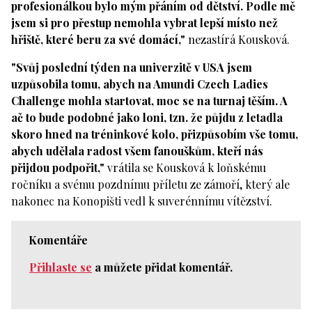
profesionálkou bylo mým přáním od dětství. Podle mě
jsem si pro přestup nemohla vybrat lepší místo než
hřiště, které beru za své domácí,"
nezastírá Kousková.
"Svůj poslední týden na univerzitě v USA jsem
uzpůsobila tomu, abych na Amundi Czech Ladies
Challenge mohla startovat, moc se na turnaj těším. A
ač to bude podobné jako loni, tzn. že půjdu z letadla
skoro hned na tréninkové kolo, přizpůsobím vše tomu,
abych udělala radost všem fanouškům, kteří nás
přijdou podpořit,"
vrátila se Kousková k loňskému
ročníku a svému pozdnímu příletu ze zámoří, který ale
nakonec na Konopišti vedl k suverénnímu vítězství.
Komentáře
Přihlaste se
a můžete přidat komentář.