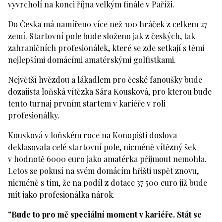
vyvrcholí na konci října velkým finále v Paříži.
Do Česka má namířeno více než 100 hráček z celkem 27
zemí. Startovní pole bude složeno jak z českých, tak
zahraničních profesionálek, které se zde setkají s těmi
nejlepšími domácími amatérskými golfistkami.
Největší hvězdou a lákadlem pro české fanoušky bude
dozajista loňská vítězka Sára Kousková, pro kterou bude
tento turnaj prvním startem v kariéře v roli
profesionálky.
Kousková v loňském roce na Konopišti doslova
deklasovala celé startovní pole, nicméně vítězný šek
v hodnotě 6000 euro jako amatérka přijmout nemohla.
Letos se pokusí na svém domácím hřišti uspět znovu,
nicméně s tím, že na podíl z dotace 37 500 euro již bude
mít jako profesionálka nárok.
"Bude to pro mě speciální moment v kariéře. Stát se