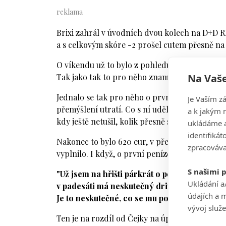
Brixi zahrál v úvodních dvou kolech na D+D
a s celkovým skóre -2 prošel cutem přesně na r
O víkendu už to bylo z pohledu stále ještě 18le
Na Vaše
Tak jako tak to pro něho znamenalo, že si po tu
Jednalo se tak pro něho o první oficiální výpl
Je Vaším z
přemýšlení utratí. Co s ní udělá Brixi?
"Snad t
a k jakým 
kdy ještě netušil, kolik přesně si z celkového p
ukládáme a
identifiká
Nakonec to bylo 620 eur, v přepočtu tedy něco
zpracováva
vyplnilo. I když, o první peníze, na které si dí
S našimi 
"Už jsem na hřišti párkrát o peníze hrál, tř
Ukládání a
v padesáti má neskutečný drive. A až ho po
údajích a 
Je to neskutečné, co se mu povedlo,"
řekl Brix
vývoj služ
Ten je na rozdíl od Čejky na úplném začátku s