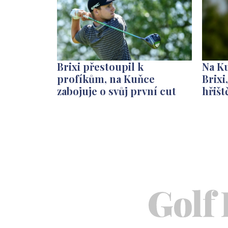
Brixi přestoupil k
Na Ku
profíkům, na Kuňce
Brixi
zabojuje o svůj první cut
hřišt