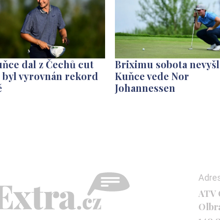
ňce dal z Čechů cut
Briximu sobota nevyšl
, byl vyrovnán rekord
Kuňce vede Nor
ě
Johannessen
Adre
ATV C
Olbr