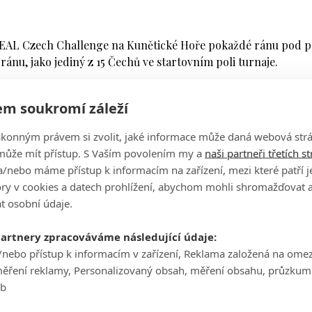
 REAL Czech Challenge na Kunětické Hoře pokaždé ránu pod p
ánu, jako jediný z 15 Čechů ve startovním poli turnaje.
tého golfisty horší, a nakonec obsadil s plus patnácti 60. pozic
m soukromí záleží
rnaji došel pro svůj první golfový šek v životě.
atu v životě, na kterou snad každý vzpomíná a většinou ji bez
ákonným právem si zvolit, jaké informace může daná webová strá
o bude stačit alespoň na zaplacení hotelu,"
usmál se Brixi v 
může mít přístup. S Vaším povolením my a
naši partneři třetích s
rize poolu ukrojí.
/nebo máme přístup k informacím na zařízení, mezi které patří 
tory v cookies a datech prohlížení, abychom mohli shromažďovat 
 přes patnáct tisíc korun, takže se mu jeho přání dost možná
t osobní údaje.
ky golfu přišel, se nejednalo. Golfisté určitě rozumí.
partnery zpracováváme následující údaje:
eba koncem minulého roku ve Vegas s Alexem Čejkou. Je skvěl
/nebo přístup k informacím v zařízení, Reklama založená na ome
tkám zase příště, už bude minimálně dvojnásobný major šam
měření reklamy, Personalizovaný obsah, měření obsahu, průzkum
i.
eb
vé profesionální kariéry, když se s amatérským statusem rozl