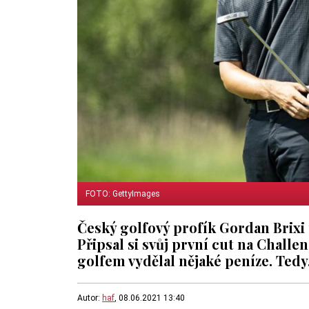
FOTO: GettyImages
Český golfový profík Gordan Brixi 
Připsal si svůj první cut na Challe
golfem vydělal nějaké peníze. Tedy,
Autor:
haf
, 08.06.2021 13:40