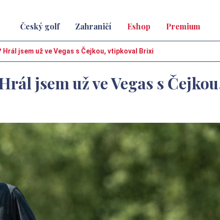
Český golf
Zahraničí
Eshop
Premium
 Hrál jsem už ve Vegas s Čejkou, vtipkoval Brixi
 Hrál jsem už ve Vegas s Čejkou