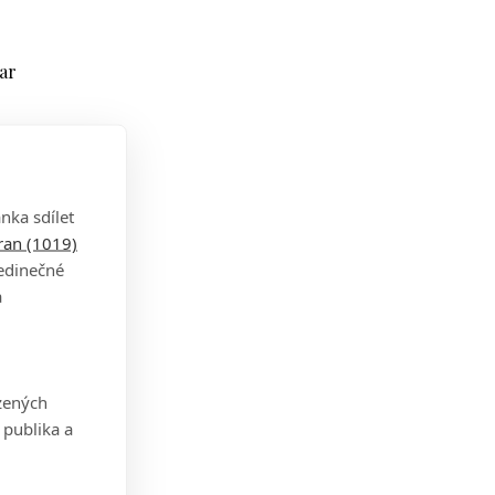
ar
i.
nka sdílet
době,
tran (1019)
jedinečné
a
ý a i
zených
pion.
 publika a
oučil