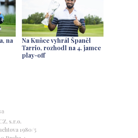
a, na
Na Kuňce vyhrál Španěl
Tarrio, rozhodl na 4. jamce
play-off
sa
Z, s.r.o.
achtova 1980/5