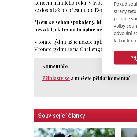
koncem minulého roku. V úvodu toho zkoušel p
Pokud souh
se dostal až po přesunu do Evropy na Kuňce.
strany tét
případě vá
"Jsem se sebou spokojený. Mám radost z toho,
volby souh
nevzdal, i když mi to úplně nešlo,"
zhodnotil s
odvolání s
kliknutím n
V tomto týdnu už je někde úplně jinde, když h
V tomto týdnu se na Challenge de Cadiz potk
Př
Komentáře
Přihlaste se
a můžete přidat komentář.
Související články