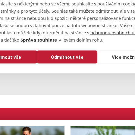
řevážně kvalifikace na Korn Ferry Tour, ale do hlavního tur
lasíte s některými nebo se všemi, souhlasíte s používáním cooki
o stránky a pro tyto účely. Souhlas také můžete odmítnout, ale v 
m na stránce nebudou k dispozici některé personalizované funkce
 že jsem dal svůj první cut a že jsem se na hřišti nikdy
lasu se budou vztahovat pouze na tuto webovou stránku. Vaše na
vůj týden strávený na hřišti nedaleko Pardubic.
ouhlasu můžete kdykoli změnit na stránce s
ochranou osobních ú
a tlačítko
Správa souhlasu
v levém dolním rohu.
o čekají další dva turnaje Challenge Tour, tentokrát ve Španěl
á mimo jiné se Stanislavem Matušem a Alešem Kořínkem.
ijmout vše
Odmítnout vše
Více možn