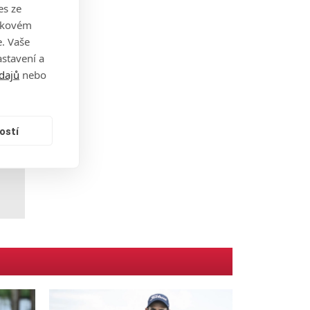
naje
es ze
takovém
. Vaše
stavení a
dajů
nebo
sku.
ostí