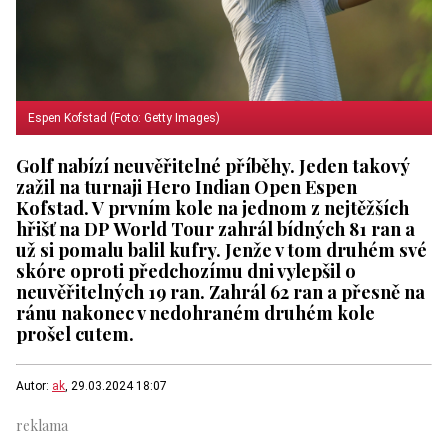
Espen Kofstad (Foto: Getty Images)
Golf nabízí neuvěřitelné příběhy. Jeden takový
zažil na turnaji Hero Indian Open Espen
Kofstad. V prvním kole na jednom z nejtěžších
hřišť na DP World Tour zahrál bídných 81 ran a
už si pomalu balil kufry. Jenže v tom druhém své
skóre oproti předchozímu dni vylepšil o
neuvěřitelných 19 ran. Zahrál 62 ran a přesně na
ránu nakonec v nedohraném druhém kole
prošel cutem.
Autor:
ak
, 29.03.2024 18:07