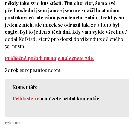
někdy také svůj kus štěstí. Tím chci říct, že na své
předposlední jsem jamce jsem se snažil hrát mimo
postřikovačů, ale ránu jsem trochu zatáhl, trefil jsem
jeden z nich, ale míček se odrazil tak, že z toho byl
eagle. Byl to jeden z těch dní, kdy vám vyjde všechno,"
dodal Kofstad, který proklouzl do víkendu z děleného
59. místa.
Průběžné pořadí turnaje naleznete zde.
Zdroj: europeantour.com
Komentáře
Přihlaste se
a můžete přidat komentář.