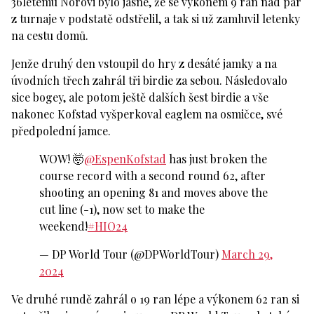
36letému Norovi bylo jasné, že se výkonem 9 ran nad par
z turnaje v podstatě odstřelil, a tak si už zamluvil letenky
na cestu domů.
Jenže druhý den vstoupil do hry z desáté jamky a na
úvodních třech zahrál tři birdie za sebou. Následovalo
sice bogey, ale potom ještě dalších šest birdie a vše
nakonec Kofstad vyšperkoval eaglem na osmičce, své
předpolední jamce.
WOW! 🤯
@EspenKofstad
has just broken the
course record with a second round 62, after
shooting an opening 81 and moves above the
cut line (-1), now set to make the
weekend!
#HIO24
— DP World Tour (@DPWorldTour)
March 29,
2024
Ve druhé rundě zahrál o 19 ran lépe a výkonem 62 ran si