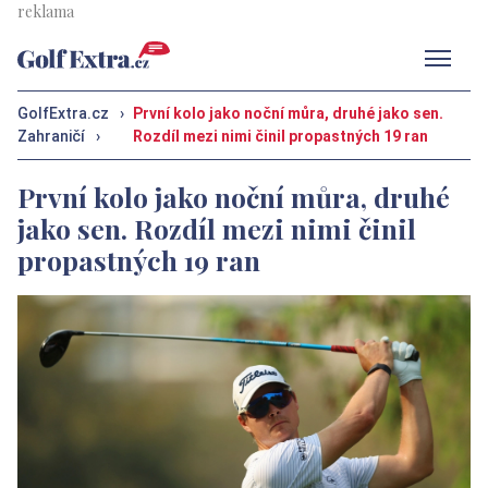
Men
GolfExtra.cz
›
První kolo jako noční můra, druhé jako sen.
Zahraničí
›
Rozdíl mezi nimi činil propastných 19 ran
První kolo jako noční můra, druhé
jako sen. Rozdíl mezi nimi činil
propastných 19 ran