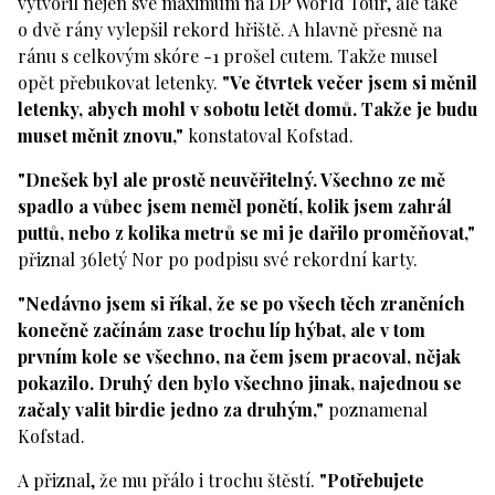
vytvořil nejen své maximum na DP World Tour, ale také
o dvě rány vylepšil rekord hřiště. A hlavně přesně na
ránu s celkovým skóre -1 prošel cutem. Takže musel
opět přebukovat letenky.
"Ve čtvrtek večer jsem si měnil
letenky, abych mohl v sobotu letět domů. Takže je budu
muset měnit znovu,"
konstatoval Kofstad.
"Dnešek byl ale prostě neuvěřitelný. Všechno ze mě
spadlo a vůbec jsem neměl ponětí, kolik jsem zahrál
puttů, nebo z kolika metrů se mi je dařilo proměňovat,"
přiznal 36letý Nor po podpisu své rekordní karty.
"Nedávno jsem si říkal, že se po všech těch zraněních
konečně začínám zase trochu líp hýbat, ale v tom
prvním kole se všechno, na čem jsem pracoval, nějak
pokazilo. Druhý den bylo všechno jinak, najednou se
začaly valit birdie jedno za druhým,"
poznamenal
Kofstad.
A přiznal, že mu přálo i trochu štěstí.
"Potřebujete