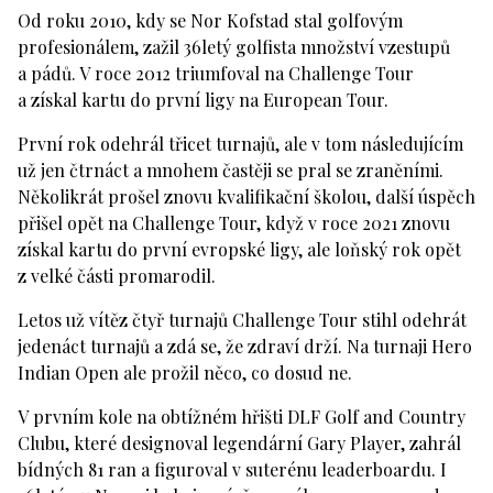
Od roku 2010, kdy se Nor Kofstad stal golfovým
profesionálem, zažil 36letý golfista množství vzestupů
a pádů. V roce 2012 triumfoval na Challenge Tour
a získal kartu do první ligy na European Tour.
První rok odehrál třicet turnajů, ale v tom následujícím
už jen čtrnáct a mnohem častěji se pral se zraněními.
Několikrát prošel znovu kvalifikační školou, další úspěch
přišel opět na Challenge Tour, když v roce 2021 znovu
získal kartu do první evropské ligy, ale loňský rok opět
z velké části promarodil.
Letos už vítěz čtyř turnajů Challenge Tour stihl odehrát
jedenáct turnajů a zdá se, že zdraví drží. Na turnaji Hero
Indian Open ale prožil něco, co dosud ne.
V prvním kole na obtížném hřišti DLF Golf and Country
Clubu, které designoval legendární Gary Player, zahrál
bídných 81 ran a figuroval v suterénu leaderboardu. I