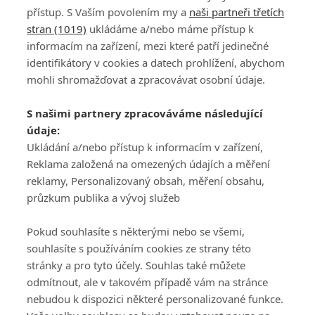
přístup. S Vaším povolením my a
naši partneři třetích
stran (1019)
ukládáme a/nebo máme přístup k
informacím na zařízení, mezi které patří jedinečné
identifikátory v cookies a datech prohlížení, abychom
mohli shromažďovat a zpracovávat osobní údaje.
Adresa
S našimi partnery zpracováváme následující
ATV CZ, s.r.o.
údaje:
Olbrachtova 1980/5
Všeobecné obchodní
Ukládání a/nebo přístup k informacím v zařízení,
140 00 Praha 4
podmínky služby
Reklama založená na omezených údajích a měření
GolfExtra.cz Premium
reklamy, Personalizovaný obsah, měření obsahu,
Podmínky zpracování
průzkum publika a vývoj služeb
osobních údajů při
užívání platformy
Pokud souhlasíte s některými nebo se všemi,
GolfExtra
souhlasíte s používáním cookies ze strany této
Ceník GolfExtra.cz
stránky a pro tyto účely. Souhlas také můžete
Premium
odmítnout, ale v takovém případě vám na stránce
Doporučené odkazy
nebudou k dispozici některé personalizované funkce.