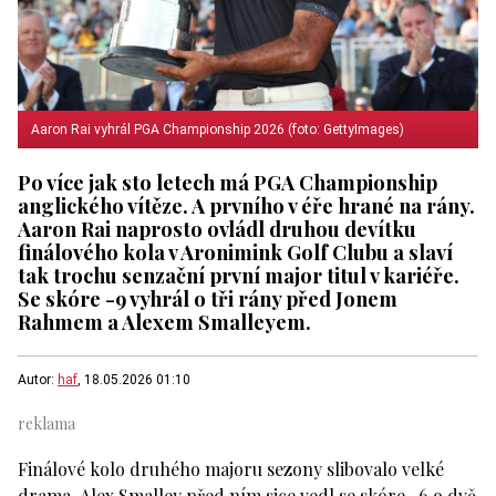
Aaron Rai vyhrál PGA Championship 2026 (foto: GettyImages)
Po více jak sto letech má PGA Championship
anglického vítěze. A prvního v éře hrané na rány.
Aaron Rai naprosto ovládl druhou devítku
finálového kola v Aronimink Golf Clubu a slaví
tak trochu senzační první major titul v kariéře.
Se skóre -9 vyhrál o tři rány před Jonem
Rahmem a Alexem Smalleyem.
Autor:
haf
, 18.05.2026 01:10
Finálové kolo druhého majoru sezony slibovalo velké
drama. Alex Smalley před ním sice vedl se skóre -6 o dvě