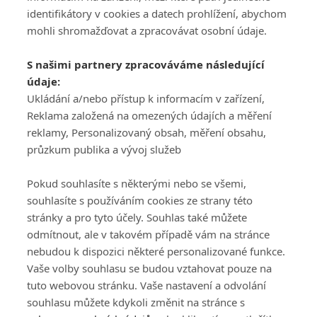
identifikátory v cookies a datech prohlížení, abychom
mohli shromažďovat a zpracovávat osobní údaje.
Adresa
S našimi partnery zpracováváme následující
ATV CZ, s.r.o.
údaje:
Olbrachtova 1980/5
Všeobecné obchodní
Ukládání a/nebo přístup k informacím v zařízení,
140 00 Praha 4
podmínky služby
Reklama založená na omezených údajích a měření
GolfExtra.cz Premium
reklamy, Personalizovaný obsah, měření obsahu,
Podmínky zpracování
průzkum publika a vývoj služeb
osobních údajů při
užívání platformy
Pokud souhlasíte s některými nebo se všemi,
GolfExtra
souhlasíte s používáním cookies ze strany této
Ceník GolfExtra.cz
stránky a pro tyto účely. Souhlas také můžete
Premium
odmítnout, ale v takovém případě vám na stránce
Doporučené odkazy
nebudou k dispozici některé personalizované funkce.
Vaše volby souhlasu se budou vztahovat pouze na
tuto webovou stránku. Vaše nastavení a odvolání
souhlasu můžete kdykoli změnit na stránce s
Editor
Obchod