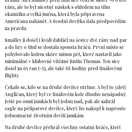
rány, ale to byl nicotný náskok s ohledem na tíhu
okamžiku a velká jména, která byla připravena
Američana nahánět. A úvodní devítka dala předpovědím
za pravdu.
Smalley ji došel i kvůli dabláči na šestce dvě rány nad par
a do hry o titul se dostala spousta hráčů. První místo se
pohybovalo kolem skóre mínus pět, které nastavil jako
minimálně v klubovně vítězné Justin Thomas. Ten sice
došel za 65 ran (-5), ale také tři hodiny před finálovými
flighty.
Čekalo se, kdo se na druhé devítce utrhne. A byl to 31letý
Angličan, který byl ve finálovém kole dlouho nenápadný.
Ještě po osmi jamkách byl jednu nad, pak ale zahrál
eagle na pětiparové devítce, který ho nakopl k naprosto
jednoznačně životním devíti jamkám.
Na druhé devítce přehrál všechny ostatní hráče, kteří