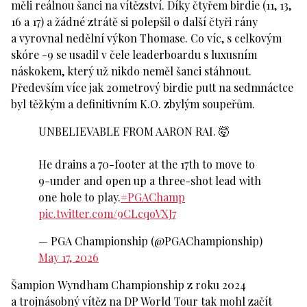
měli reálnou šanci na vítězství. Díky čtyřem birdie (11, 13,
16 a 17) a žádné ztrátě si polepšil o další čtyři rány
a vyrovnal nedělní výkon Thomase. Co víc, s celkovým
skóre -9 se usadil v čele leaderboardu s luxusním
náskokem, který už nikdo neměl šanci stáhnout.
Především více jak 20metrový birdie putt na sedmnáctce
byl těžkým a definitivním K.O. zbylým soupeřům.
UNBELIEVABLE FROM AARON RAI. 🤯
He drains a 70-footer at the 17th to move to
9-under and open up a three-shot lead with
one hole to play.
#PGAChamp
pic.twitter.com/9CLcqoVXJ7
— PGA Championship (@PGAChampionship)
May 17, 2026
Šampion Wyndham Championship z roku 2024
a trojnásobný vítěz na DP World Tour tak mohl začít