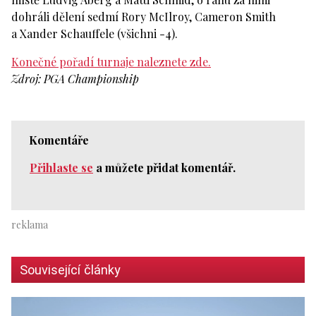
dohráli dělení sedmí Rory McIlroy, Cameron Smith
a Xander Schauffele (všichni -4).
Konečné pořadí turnaje naleznete zde.
Zdroj: PGA Championship
Komentáře
Přihlaste se
a můžete přidat komentář.
Související články