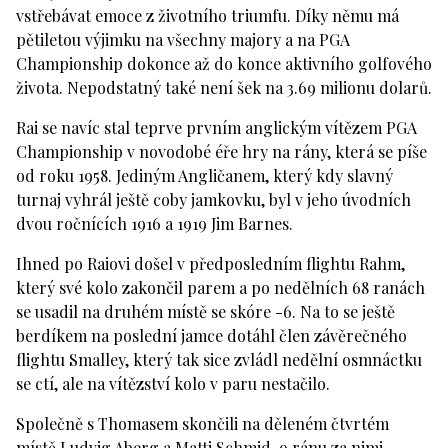
vstřebávat emoce z životního triumfu. Díky němu má
pětiletou výjimku na všechny majory a na PGA
Championship dokonce až do konce aktivního golfového
života. Nepodstatný také není šek na 3.69 milionu dolarů.
Rai se navíc stal teprve prvním anglickým vítězem PGA
Championship v novodobé éře hry na rány, která se píše
od roku 1958. Jediným Angličanem, který kdy slavný
turnaj vyhrál ještě coby jamkovku, byl v jeho úvodních
dvou ročnících 1916 a 1919 Jim Barnes.
Ihned po Raiovi došel v předposledním flightu Rahm,
který své kolo zakončil parem a po nedělních 68 ranách
se usadil na druhém místě se skóre -6. Na to se ještě
berdíkem na poslední jamce dotáhl člen závěrečného
flightu Smalley, který tak sice zvládl nedělní osmnáctku
se ctí, ale na vítězství kolo v paru nestačilo.
Společně s Thomasem skončili na děleném čtvrtém
místě Ludvig Aberg a Matti Schmid, o ránu za nimi