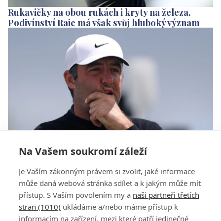
Rukavičky na obou rukách i kryty na železa.
Podivínství Raie má však svůj hluboký význam
Na Vašem soukromí záleží
Aronimink testuje během PGA Championship
Je Vaším zákonným právem si zvolit, jaké informace
hráče, které hvězdy nedaly cut?
může daná webová stránka sdílet a k jakým může mít
přístup. S Vaším povolením my a
naši partneři třetích
stran (1010)
ukládáme a/nebo máme přístup k
informacím na zařízení, mezi které patří jedinečné