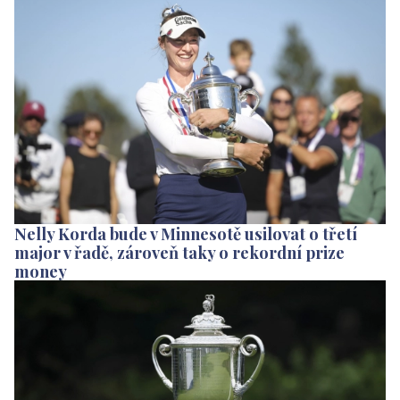
Nelly Korda bude v Minnesotě usilovat o třetí
major v řadě, zároveň taky o rekordní prize
money