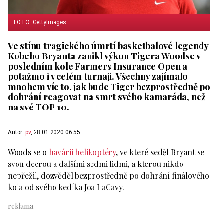
FOTO: GettyImages
Ve stínu tragického úmrtí basketbalové legendy
Kobeho Bryanta zanikl výkon Tigera Woodse v
posledním kole Farmers Insurance Open a
potažmo i v celém turnaji. Všechny zajímalo
mnohem víc to, jak bude Tiger bezprostředně po
dohrání reagovat na smrt svého kamaráda, než
na své TOP 10.
Autor:
pv
, 28.01.2020 06:55
Woods se o
havárii helikoptéry
, ve které seděl Bryant se
svou dcerou a dalšími sedmi lidmi, a kterou nikdo
nepřežil, dozvěděl bezprostředně po dohrání finálového
kola od svého kedíka Joa LaCavy.