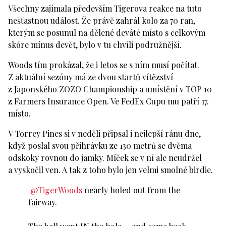
Všechny zajímala především Tigerova reakce na tuto
nešťastnou událost. Že právě zahrál kolo za 70 ran,
kterým se posunul na dělené deváté místo s celkovým
skóre mínus devět, bylo v tu chvíli podružnější.
Woods tím prokázal, že i letos se s ním musí počítat.
Z aktuální sezóny má ze dvou startů vítězství
z Japonského ZOZO Championship a umístění v TOP 10
z Farmers Insurance Open. Ve FedEx Cupu mu patří 17.
místo.
V Torrey Pines si v neděli připsal i nejlepší ránu dne,
když poslal svou přihrávku ze 130 metrů se dvěma
odskoky rovnou do jamky. Míček se v ní ale neudržel
a vyskočil ven. A tak z toho bylo jen velmi smolné birdie.
@TigerWoods
nearly holed out from the
fairway.