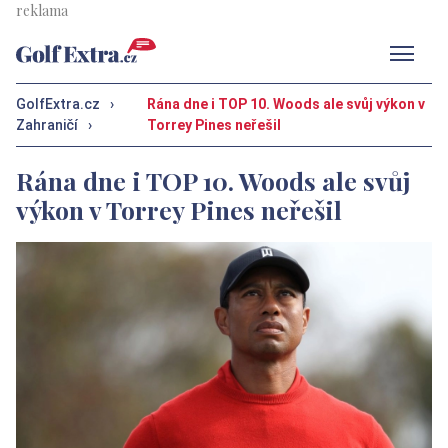
Men
GolfExtra.cz
›
Rána dne i TOP 10. Woods ale svůj výkon v
Zahraničí
›
Torrey Pines neřešil
Rána dne i TOP 10. Woods ale svůj
výkon v Torrey Pines neřešil