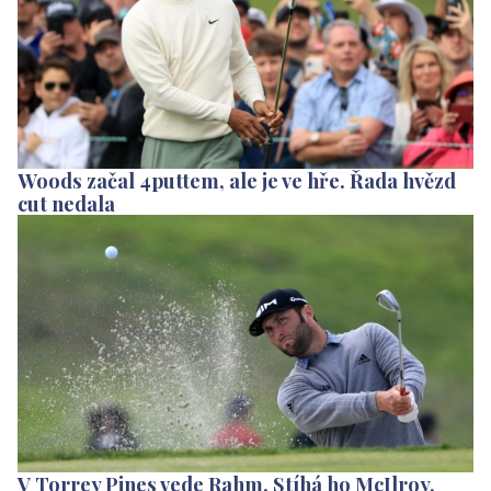
Woods začal 4puttem, ale je ve hře. Řada hvězd
cut nedala
V Torrey Pines vede Rahm. Stíhá ho McIlroy,