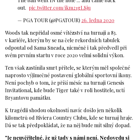
The ball went IN the hole ... and came back
out.
pic.twitter.com/ikm21gLSju
— PGA TOUR (@PGATOUR)
26. ledna 2020
Woods tak nepřidal osmé vítězství na turnaji a 83.
v kariéře, kterým by se na čele rekordních tabulek
odpoutal od Sama Sneada, nicméně i tak předvedl při
svém prvním startu v roce 2020 velmi solidní výkon.
Ten však zastínila smrt přítele, se kterým měl společné
naprosto výjimečné postavení globální sportovní ikony.
Není pochyb o tom, že příší měsíc na turnaji Genesis
Invitational, kde bude Tiger také v roli hostitele, uctí
Bryantovu památku.
K tragédii shodou okolností navíc došlo jen několik
kilometrů od Riviera Country Clubu, kde se turnaj hraje.
Dá se tak předpokládat, že na něj bude mít silný dopad.
"Je neuvěřitelné, že už tady s námi není. Nedovedu si