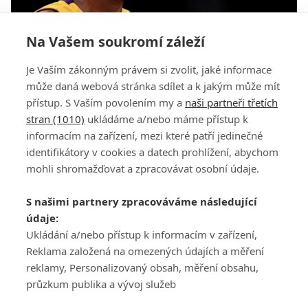
Na Vašem soukromí záleží
Smrt Kobeho Bryanta zasáhla i golfový svět.
Je Vaším zákonným právem si zvolit, jaké informace
Woods byl v šoku
může daná webová stránka sdílet a k jakým může mít
přístup. S Vaším povolením my a
naši partneři třetích
stran (1010)
ukládáme a/nebo máme přístup k
informacím na zařízení, mezi které patří jedinečné
identifikátory v cookies a datech prohlížení, abychom
mohli shromažďovat a zpracovávat osobní údaje.
Adresa
S našimi partnery zpracováváme následující
ATV CZ, s.r.o.
údaje:
Olbrachtova 1980/5
Všeobecné obchodní
Ukládání a/nebo přístup k informacím v zařízení,
140 00 Praha 4
podmínky služby
Reklama založená na omezených údajích a měření
GolfExtra.cz Premium
reklamy, Personalizovaný obsah, měření obsahu,
Podmínky zpracování
průzkum publika a vývoj služeb
osobních údajů při
užívání platformy