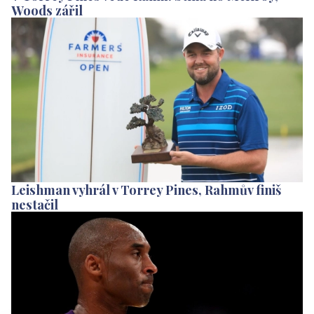
Woods zářil
Leishman vyhrál v Torrey Pines, Rahmův finiš
nestačil