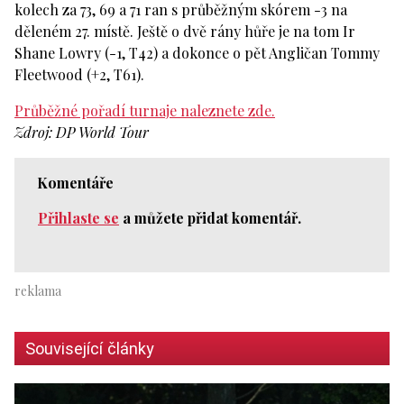
kolech za 73, 69 a 71 ran s průběžným skórem -3 na
děleném 27. místě. Ještě o dvě rány hůře je na tom Ir
Shane Lowry (-1, T42) a dokonce o pět Angličan Tommy
Fleetwood (+2, T61).
Průběžné pořadí turnaje naleznete zde.
Zdroj: DP World Tour
Komentáře
Přihlaste se
a můžete přidat komentář.
Související články