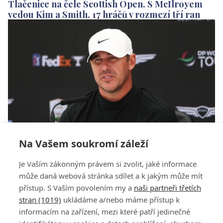
Tlačenice na čele Scottish Open. S McIlroyem
vedou Kim a Smith. 17 hráčů v rozmezí tří ran
Na Vašem soukromí záleží
Koepka zmizel ze startovní listiny Scottish
Je Vaším zákonným právem si zvolit, jaké informace
Open. Ale já jsem tady, panikařil
může daná webová stránka sdílet a k jakým může mít
přístup. S Vaším povolením my a
naši partneři třetích
stran (1019)
ukládáme a/nebo máme přístup k
informacím na zařízení, mezi které patří jedinečné