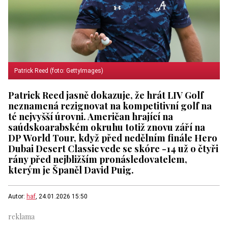
Patrick Reed (foto: GettyImages)
Patrick Reed jasně dokazuje, že hrát LIV Golf
neznamená rezignovat na kompetitivní golf na
té nejvyšší úrovni. Američan hrající na
saúdskoarabském okruhu totiž znovu září na
DP World Tour, když před nedělním finále Hero
Dubai Desert Classic vede se skóre -14 už o čtyři
rány před nejbližším pronásledovatelem,
kterým je Španěl David Puig.
Autor:
haf
, 24.01.2026 15:50