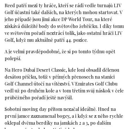
Reed patří mezi ty hráče, kteří se rádi vedle turnajů LIV
Golf účastní také dalších, na kterých mohou startovat. V
jeho případě jsou jimi akce DP World Tour, na které
získává důležité body do světového žebříčku. I díky tomu
ve světovém pořadí neztrácí tolik, jako ostatní hráči LIV
Golf, když mu aktuálně patří 44. pozice.
A je velmi pravděpodobné, že si po tomto týdnu opět
polepší.
Na Hero Dubai Desert Classic, kde loni obsadil dělenou
desátou příčku, totiž v přímých přenosech na stanici
Golf Channel útočí na vítězství. V Emirates Golf Clubu
vedl už po druhém kole a v tom třetím svůj náskok v čele
průběžného pořadí ještě navýšil.
Sobotní moving day přitom nezačal ideálně. Hned na
první jamce zaznamenal bogey, a i když se z něho rychle
oklepal dvěma berdíky na jamkách 2 a 3, po dalším