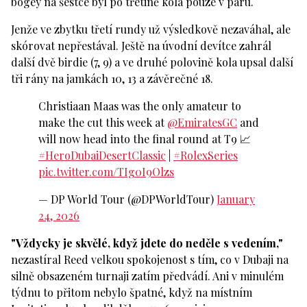
bogey na šestce byl po třetině kola pouze v paru.
Jenže ve zbytku třetí rundy už výsledkově nezaváhal, ale
skórovat nepřestával. Ještě na úvodní devítce zahrál
další dvě birdie (7, 9) a ve druhé polovině kola upsal další
tři rány na jamkách 10, 13 a závěrečné 18.
Christiaan Maas was the only amateur to
make the cut this week at
@EmiratesGC
and
will now head into the final round at T9 📈
#HeroDubaiDesertClassic
|
#RolexSeries
pic.twitter.com/TIg0I9Olzs
— DP World Tour (@DPWorldTour)
January
24, 2026
"Vždycky je skvělé, když jdete do neděle s vedením,"
nezastíral Reed velkou spokojenost s tím, co v Dubaji na
silně obsazeném turnaji zatím předvádí. Ani v minulém
týdnu to přitom nebylo špatné, když na místním