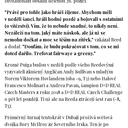
Invitationalu obsadil dělenou 26. pozici.
"Právě pro tohle jako hráči žijeme. Abychom měli
v neděli šanci, hráli hodně pozdě a bojovali s ostatními
(o vítězství). Vím, že to nebude snadné, to nikdy není.
Nezáleží na tom, jaký máte náskok, ale já už se
nemohu dočkat a moc se těším na zítřek,"
vzkázal Reed
a dodal:
"Doufám, že budu pokračovat v tom, co se mi
doteď dařilo. Trefovat fairwaye a greeny."
Kromě Puiga budou v neděli podle všeho Reedovými
vyzyvateli zkušený Angličan Andy Sullivan s mladým
Norem Viktorem Hovlandem (oba -9, T3) nebo Italové
Francesco Molinari a Andrea Pavan, šampion D+D REAL
Czech Masters z roku 2018 a D+D REAL Czech Challenge
o pět let později. Ti už ale na Reeda ztrácejí šest ran (-8,
T5).
Průměrný turnaj tentokrát v Dubaji prožívá světová
dvojka Rory McIlroy ze Severního Irska. Ten je po