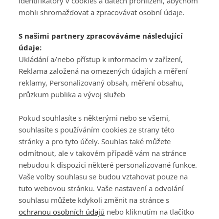
identifikátory v cookies a datech prohlížení, abychom
mohli shromažďovat a zpracovávat osobní údaje.
Adresa
S našimi partnery zpracováváme následující
ATV CZ, s.r.o.
údaje:
Olbrachtova 1980/5
Všeobecné obchodní
Ukládání a/nebo přístup k informacím v zařízení,
140 00 Praha 4
podmínky služby
Reklama založená na omezených údajích a měření
GolfExtra.cz Premium
reklamy, Personalizovaný obsah, měření obsahu,
Podmínky zpracování
průzkum publika a vývoj služeb
osobních údajů při
užívání platformy
Pokud souhlasíte s některými nebo se všemi,
GolfExtra
souhlasíte s používáním cookies ze strany této
Ceník GolfExtra.cz
stránky a pro tyto účely. Souhlas také můžete
Premium
odmítnout, ale v takovém případě vám na stránce
Doporučené odkazy
nebudou k dispozici některé personalizované funkce.
Vaše volby souhlasu se budou vztahovat pouze na
tuto webovou stránku. Vaše nastavení a odvolání
souhlasu můžete kdykoli změnit na stránce s
Editor
Obchod
ochranou osobních údajů
nebo kliknutím na tlačítko
Honza Fait
Edita Hanušová