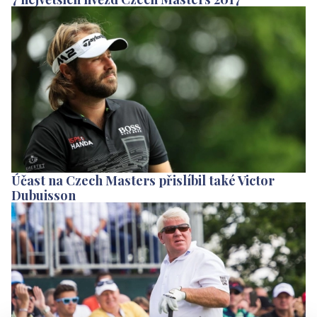
Účast na Czech Masters přislíbil také Victor
Dubuisson