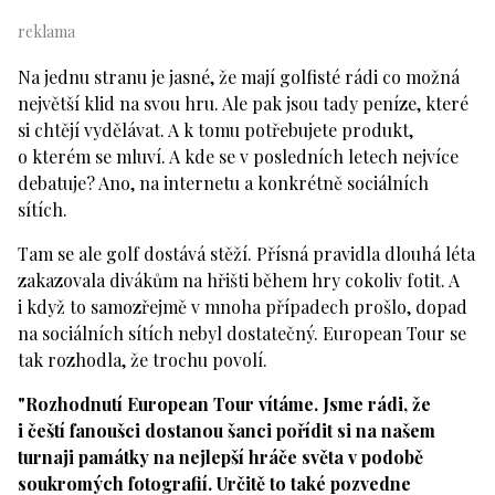
Na jednu stranu je jasné, že mají golfisté rádi co možná
největší klid na svou hru. Ale pak jsou tady peníze, které
si chtějí vydělávat. A k tomu potřebujete produkt,
o kterém se mluví. A kde se v posledních letech nejvíce
debatuje? Ano, na internetu a konkrétně sociálních
sítích.
Tam se ale golf dostává stěží. Přísná pravidla dlouhá léta
zakazovala divákům na hřišti během hry cokoliv fotit. A
i když to samozřejmě v mnoha případech prošlo, dopad
na sociálních sítích nebyl dostatečný. European Tour se
tak rozhodla, že trochu povolí.
"Rozhodnutí European Tour vítáme. Jsme rádi, že
i čeští fanoušci dostanou šanci pořídit si na našem
turnaji památky na nejlepší hráče světa v podobě
soukromých fotografií. Určitě to také pozvedne