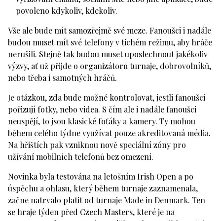
povoleno kdykoliv, kdekoliv.
Vše ale bude mít samozřejmě své meze. Fanoušci i nadále
budou muset mít své telefony v tichém režimu, aby hráče
nerušili. Stejně tak budou muset uposlechnout jakékoliv
výzvy, ať už přijde o organizátorů turnaje, dobrovolníků,
nebo třeba i samotných hráčů.
Je otázkou, zda bude možné kontrolovat, jestli fanoušci
pořizují fotky, nebo videa. S čím ale i nadále fanoušci
neuspějí, to jsou klasické foťáky a kamery. Ty mohou
během celého týdne využívat pouze akreditovaná média.
Na hřištích pak vzniknou nově speciální zóny pro
užívání mobilních telefonů bez omezení.
Novinka byla testována na letošním Irish Open a po
úspěchu a ohlasu, který během turnaje zaznamenala,
začne natrvalo platit od turnaje Made in Denmark. Ten
se hraje týden před Czech Masters, které je na