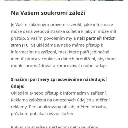
Na Vašem soukromí záleží
Hvězda Czech Masters Daly navštívil Trumpa v
Je Vaším zákonným právem si zvolit, jaké informace
oválné pracovně
může daná webová stránka sdílet a k jakým může mít
přístup. S Vaším povolením my a
naši partneři třetích
stran (1019)
ukládáme a/nebo máme přístup k
informacím na zařízení, mezi které patří jedinečné
identifikátory v cookies a datech prohlížení, abychom
mohli shromažďovat a zpracovávat osobní údaje.
Adresa
S našimi partnery zpracováváme následující
ATV CZ, s.r.o.
údaje:
Olbrachtova 1980/5
Všeobecné obchodní
Ukládání a/nebo přístup k informacím v zařízení,
140 00 Praha 4
podmínky služby
Reklama založená na omezených údajích a měření
GolfExtra.cz Premium
reklamy, Personalizovaný obsah, měření obsahu,
Podmínky zpracování
průzkum publika a vývoj služeb
osobních údajů při
užívání platformy
Pokud souhlasíte s některými nebo se všemi,