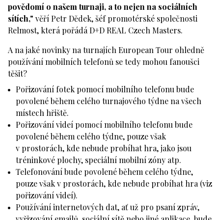
povědomí o našem turnaji, a to nejen na sociálních
sítích,"
věří Petr Dědek, šéf promotérské společnosti
Relmost, která pořádá D+D REAL Czech Masters.
A na jaké novinky na turnajích European Tour ohledně
používání mobilních telefonů se tedy mohou fanoušci
těšit?
Pořizování fotek pomocí mobilního telefonu bude
povolené během celého turnajového týdne na všech
místech hřiště.
Pořizování videí pomocí mobilního telefonu bude
povolené během celého týdne, pouze však
v prostorách, kde nebude probíhat hra, jako jsou
tréninkové plochy, speciální mobilní zóny atp.
Telefonování bude povolené během celého týdne,
pouze však v prostorách, kde nebude probíhat hra (viz
pořizování videí).
Používání internetových dat, ať už pro psaní zpráv,
vyřizování emailů, sociální sítě nebo jiné aplikace, bude