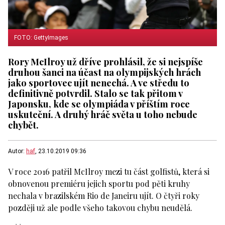
FOTO: GettyImages
Rory McIlroy už dříve prohlásil, že si nejspíše
druhou šanci na účast na olympijských hrách
jako sportovec ujít nenechá. A ve středu to
definitivně potvrdil. Stalo se tak přitom v
Japonsku, kde se olympiáda v příštím roce
uskuteční. A druhý hráč světa u toho nebude
chybět.
Autor:
haf
, 23.10.2019 09:36
V roce 2016 patřil McIlroy mezi tu část golfistů, která si
obnovenou premiéru jejich sportu pod pěti kruhy
nechala v brazilském Rio de Janeiru ujít. O čtyři roky
později už ale podle všeho takovou chybu neudělá.