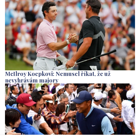
McIlroy Koepkovi: Nemusel říkat, že už
nevyhrávám majory