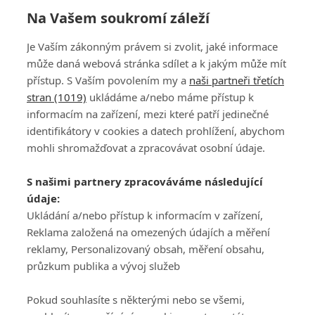
Na Vašem soukromí záleží
Natěšené Japonsko. Premiéra PGA Tour
Je Vaším zákonným právem si zvolit, jaké informace
přilákala Woodse i McIlroye
může daná webová stránka sdílet a k jakým může mít
přístup. S Vaším povolením my a
naši partneři třetích
stran (1019)
ukládáme a/nebo máme přístup k
informacím na zařízení, mezi které patří jedinečné
identifikátory v cookies a datech prohlížení, abychom
mohli shromažďovat a zpracovávat osobní údaje.
Adresa
S našimi partnery zpracováváme následující
ATV CZ, s.r.o.
údaje:
Olbrachtova 1980/5
Všeobecné obchodní
Ukládání a/nebo přístup k informacím v zařízení,
140 00 Praha 4
podmínky služby
Reklama založená na omezených údajích a měření
GolfExtra.cz Premium
reklamy, Personalizovaný obsah, měření obsahu,
Podmínky zpracování
průzkum publika a vývoj služeb
osobních údajů při
užívání platformy
Pokud souhlasíte s některými nebo se všemi,
GolfExtra