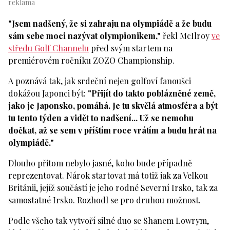
"Jsem nadšený, že si zahraju na olympiádě a že budu
sám sebe moci nazývat olympionikem,"
řekl McIlroy
ve
středu Golf Channelu
před svým startem na
premiérovém ročníku ZOZO Championship.
A poznává tak, jak srdeční nejen golfoví fanoušci
dokážou Japonci být:
"Přijít do takto poblázněné země,
jako je Japonsko, pomáhá. Je tu skvělá atmosféra a být
tu tento týden a vidět to nadšení... Už se nemohu
dočkat, až se sem v příštím roce vrátím a budu hrát na
olympiádě."
Dlouho přitom nebylo jasné, koho bude případně
reprezentovat. Nárok startovat má totiž jak za Velkou
Británii, jejíž součástí je jeho rodné Severní Irsko, tak za
samostatné Irsko. Rozhodl se pro druhou možnost.
Podle všeho tak vytvoří silné duo se Shanem Lowrym,