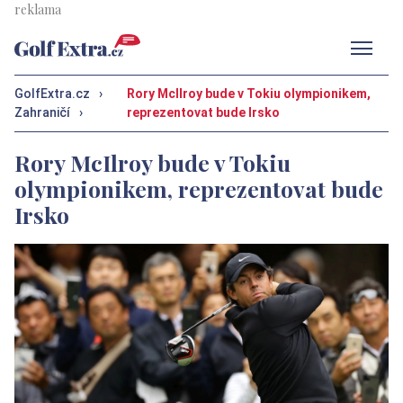
Men
GolfExtra.cz
›
Rory McIlroy bude v Tokiu olympionikem,
Zahraničí
›
reprezentovat bude Irsko
Rory McIlroy bude v Tokiu
olympionikem, reprezentovat bude
Irsko