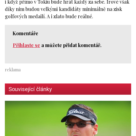
i když přímo v Tokiu bude hrát každý za sebe. Irové však
díky nim budou velkými kandidáty minimálně na zisk
golfových medailí. A i zlato bude reálné.
Komentáře
Přihlaste se
a můžete přidat komentář.
Související články