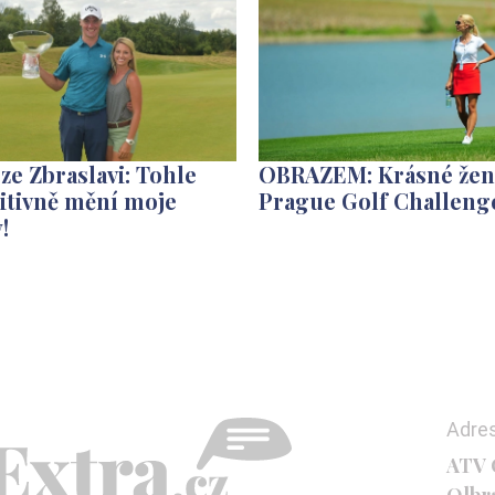
 ze Zbraslavi: Tohle
OBRAZEM: Krásné žen
itivně mění moje
Prague Golf Challeng
!
Adre
ATV C