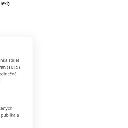
ravdy
nka sdílet
tran (1019)
oře
jedinečné
a
pean
zených
 publika a
rál