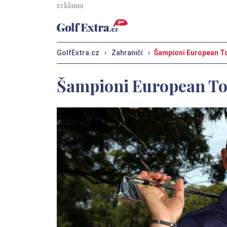
GolfExtra.cz
›
Zahraničí
›
Šampioni European Tou
Šampioni European Tou