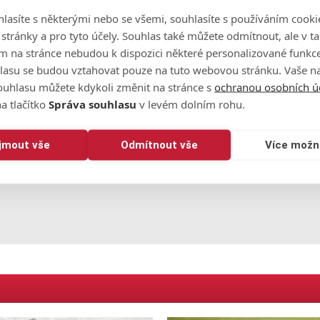
oky vyhrál turnaj European Tour v Abú Zabí. Musel tak využít 
lasíte s některými nebo se všemi, souhlasíte s používáním cooki
o stránky a pro tyto účely. Souhlas také můžete odmítnout, ale v 
m na stránce nebudou k dispozici některé personalizované funkce
sme jich evidovali přes dvacet. Některé kategorie hráčů, kt
lasu se budou vztahovat pouze na tuto webovou stránku. Vaše na
e nemají šanci na turnaj dostat. Konkurence je veliká,"
proz
ouhlasu můžete kdykoli změnit na stránce s
ochranou osobních ú
a tlačítko
Správa souhlasu
v levém dolním rohu.
lavi se hraje v příštím týdnu od 9. do 12. května. Vstupné pr
zdarma. Startovat bude minimálně 10 Čechů.
ijmout vše
Odmítnout vše
Více možn