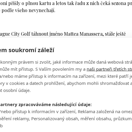
i přišly o plnou kartu a letos tak řadu z nich čeká sezona p
e podle všeho nevynechají.
rague City Golf táhnout jméno Mattea Manassera, stále ještě
ie a vítěze slavného BMW PGA Championship z roku 2013.
m soukromí záleží
 už plnou kartu na European Tour neudržel. A i když si i tak
ošel pouze jednou na Oman Open.
ákonným právem si zvolit, jaké informace může daná webová strá
může mít přístup. S Vaším povolením my a
naši partneři třetích s
Challenge Tour u nás. Taková jména jsme ani na Kunětické H
/nebo máme přístup k informacím na zařízení, mezi které patří 
enta pořádající společnosti Relmost.
tory v cookies a datech prohlížení, abychom mohli shromažďovat 
t osobní údaje.
pro nás termín turnaje hned v úvodu sezony, kdy hráči
ervencového termínu pro nás klíčový."
partnery zpracováváme následující údaje:
ncouzi Bourdy s Havretem. Prvně jmenovaný vyhrál na Euro
/nebo přístup k informacím v zařízení, Reklama založená na ome
v roce 2010 skončil druhý na US Open za Graemem McDowellem.
měření reklamy, Personalizovaný obsah, měření obsahu, průzkum
eb
uje díky plné kartě na Challenge Tour. Ani tu si ale loni neuh