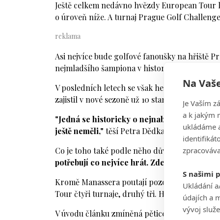
Ještě celkem nedávno hvězdy European Tour lon
o úroveň níže. A turnaj Prague Golf Challeng
Asi nejvíce bude golfové fanoušky na hřiště P
nejmladšího šampiona v historii evropské sér
Na Vaše
V posledních letech se však herně trápí a loni
zajistil v nové sezoně už 10 startů, cutem pr
Je Vaším z
a k jakým 
"Jedná se historicky o nejnabitější turnaj 
ukládáme a
ještě neměli,"
těší Petra Dědka jr., viceprezid
identifiká
zpracováva
Co je toho také podle něho důvodem?
"Hraje 
potřebují co nejvíce hrát. Zde je přesun z č
S našimi 
Kromě Manassera poutají pozornost také Fra
Ukládání a
Tour čtyři turnaje, druhý tři. Havret navíc 
údajích a 
vývoj služ
V úvodu článku zmíněná pětice na turnaji start