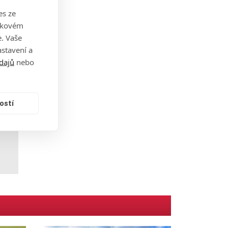
jednu
es ze
takovém
. Vaše
eré
stavení a
radil
dajů
nebo
o
ostí