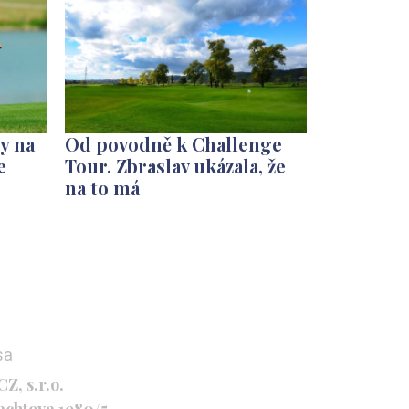
y na
Od povodně k Challenge
e
Tour. Zbraslav ukázala, že
na to má
sa
Z, s.r.o.