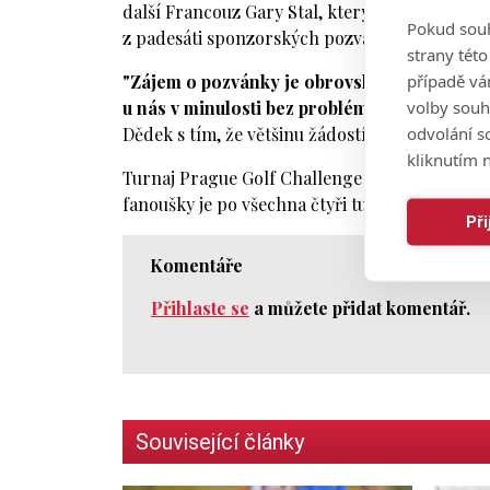
další Francouz Gary Stal, který před čtyřmi r
Pokud souh
z padesáti sponzorských pozvánek.
strany tét
případě vá
"Zájem o pozvánky je obrovský. Jen v úterý j
volby souh
u nás v minulosti bez problémů startovaly, s
odvolání s
Dědek s tím, že většinu žádostí musí odmítat.
kliknutím n
Turnaj Prague Golf Challenge na pražské Zbras
fanoušky je po všechna čtyři turnajová kola 
Př
Komentáře
Přihlaste se
a můžete přidat komentář.
Související články