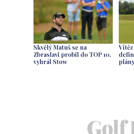
Skvělý Matuš se na
Vítěz
Zbraslavi probil do TOP 10,
defin
vyhrál Stow
plány