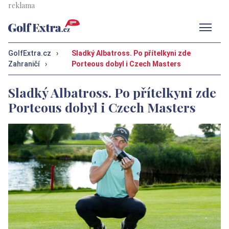
Men
GolfExtra.cz
›
Sladký Albatross. Po přítelkyni zde
Zahraničí
›
Porteous dobyl i Czech Masters
Sladký Albatross. Po přítelkyni zde
Porteous dobyl i Czech Masters