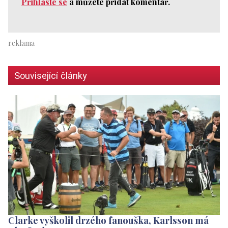
Přihlaste se
a můžete přidat komentář.
Související články
Clarke vyškolil drzého fanouška, Karlsson má