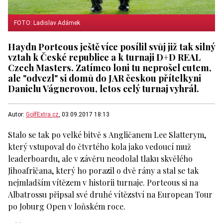
FOTO: Ladislav Adámek
Haydn Porteous ještě více posílil svůj již tak silný
vztah k České republice a k turnaji D+D REAL
Czech Masters. Zatímco loni tu neprošel cutem,
ale "odvezl" si domů do JAR českou přítelkyni
Danielu Vágnerovou, letos celý turnaj vyhrál.
Autor:
GolfExtra.cz
, 03.09.2017 18:13
Stalo se tak po velké bitvě s Angličanem Lee Slatterym,
který vstupoval do čtvrtého kola jako vedoucí muž
leaderboardu, ale v závěru neodolal tlaku skvělého
Jihoafričana, který ho porazil o dvě rány a stal se tak
nejmladším vítězem v historii turnaje. Porteous si na
Albatrossu připsal své druhé vítězství na European Tour
po Joburg Open v loňském roce.