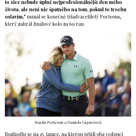
to sice nebude úplně nejprofesionálnější den mého
života, ale není nic špatného na tom, pokud to trochu
oslavím,"
usmál se konečně třiadvacetiletý Porteous,
který zahrál finálové kolo za 69 ran.
Haydn Porteous a Daniela Vágnerová
Rozhodlo se na 15. jamce, na kterou přišli oba vedoucí