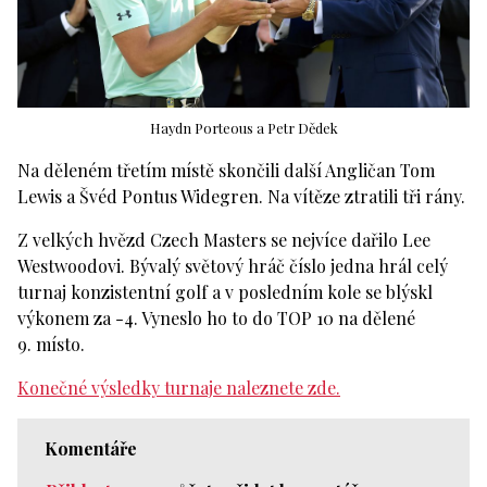
Haydn Porteous a Petr Dědek
Na děleném třetím místě skončili další Angličan Tom
Lewis a Švéd Pontus Widegren. Na vítěze ztratili tři rány.
Z velkých hvězd Czech Masters se nejvíce dařilo Lee
Westwoodovi. Bývalý světový hráč číslo jedna hrál celý
turnaj konzistentní golf a v posledním kole se blýskl
výkonem za -4. Vyneslo ho to do TOP 10 na dělené
9. místo.
Konečné výsledky turnaje naleznete zde.
Komentáře