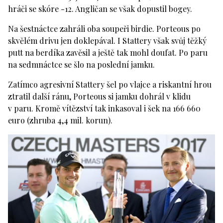
hráči se skóre -12. Angličan se však dopustil bogey.
Na šestnáctce zahráli oba soupeři birdie. Porteous po
skvělém drivu jen doklepával. I Stattery však svůj těžký
putt na berdíka zavěsil a ještě tak mohl doufat. Po paru
na sedmnáctce se šlo na poslední jamku.
Zatímco agresivní Stattery šel po vlajce a riskantní hrou
ztratil další ránu, Porteous si jamku dohrál v klidu
v paru. Kromě vítězství tak inkasoval i šek na 166 660
euro (zhruba 4,4 mil. korun).