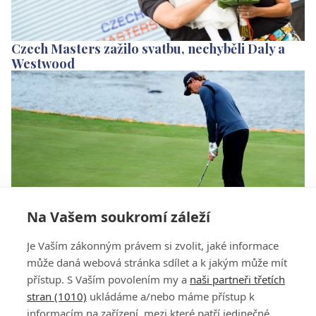
Czech Masters zažilo svatbu, nechyběli Daly a
Westwood
Na Vašem soukromí záleží
Pieters zahrál šestiputt a zlomil putter, pak
Je Vaším zákonným právem si zvolit, jaké informace
puttoval železy
může daná webová stránka sdílet a k jakým může mít
přístup. S Vaším povolením my a
naši partneři třetích
stran (1010)
ukládáme a/nebo máme přístup k
informacím na zařízení, mezi které patří jedinečné