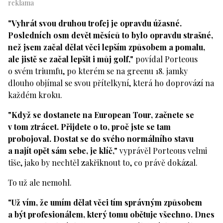
"Vyhrát svou druhou trofej je opravdu úžasné.
Posledních osm devět měsíců to bylo opravdu strašné,
než jsem začal dělat věci lepším způsobem a pomalu,
ale jistě se začal lepšit i můj golf,"
povídal Porteous
o svém triumfu, po kterém se na greenu 18. jamky
dlouho objímal se svou přítelkyní, která ho doprovází na
každém kroku.
"Když se dostanete na European Tour, začnete se
v tom ztrácet. Přijdete o to, proč jste se tam
probojoval. Dostat se do svého normálního stavu
a najít opět sám sebe, je klíč,"
vyprávěl Porteous velmi
tiše, jako by nechtěl zakřiknout to, co právě dokázal.
To už ale nemohl.
"Už vím, že umím dělat věci tím správným způsobem
a být profesionálem, který tomu obětuje všechno. Dnes