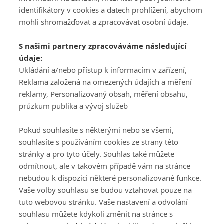
identifikátory v cookies a datech prohlížení, abychom
mohli shromažďovat a zpracovávat osobní údaje.
Adresa
S našimi partnery zpracováváme následující
ATV CZ, s.r.o.
údaje:
Olbrachtova 1980/5
Všeobecné obchodní
Ukládání a/nebo přístup k informacím v zařízení,
140 00 Praha 4
podmínky služby
Reklama založená na omezených údajích a měření
GolfExtra.cz Premium
reklamy, Personalizovaný obsah, měření obsahu,
Podmínky zpracování
průzkum publika a vývoj služeb
osobních údajů při
užívání platformy
Pokud souhlasíte s některými nebo se všemi,
GolfExtra
souhlasíte s používáním cookies ze strany této
Ceník GolfExtra.cz
stránky a pro tyto účely. Souhlas také můžete
Premium
odmítnout, ale v takovém případě vám na stránce
Doporučené odkazy
nebudou k dispozici některé personalizované funkce.
Vaše volby souhlasu se budou vztahovat pouze na
tuto webovou stránku. Vaše nastavení a odvolání
souhlasu můžete kdykoli změnit na stránce s
Editor
Obchod