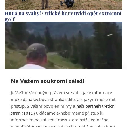
Hurá na svahy! Orlické hory uvidí opět extrémní
golf
Na Vašem soukromí záleží
VIDEO: Neuvěřitelné discgolfové eso na
Je Vaším zákonným právem si zvolit, jaké informace
sjezdovce
může daná webová stránka sdílet a k jakým může mít
přístup. S Vaším povolením my a
naši partneři třetích
stran (1019)
ukládáme a/nebo máme přístup k
informacím na zařízení, mezi které patří jedinečné
identifikátory v cookies a datech prohlížení, abychom