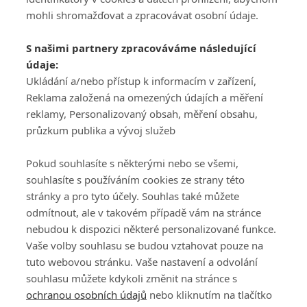
mohli shromažďovat a zpracovávat osobní údaje.
Adresa
S našimi partnery zpracováváme následující
ATV CZ, s.r.o.
údaje:
Olbrachtova 1980/5
Všeobecné obchodní
Ukládání a/nebo přístup k informacím v zařízení,
140 00 Praha 4
podmínky služby
Reklama založená na omezených údajích a měření
GolfExtra.cz Premium
reklamy, Personalizovaný obsah, měření obsahu,
Podmínky zpracování
průzkum publika a vývoj služeb
osobních údajů při
užívání platformy
Pokud souhlasíte s některými nebo se všemi,
GolfExtra
souhlasíte s používáním cookies ze strany této
Ceník GolfExtra.cz
stránky a pro tyto účely. Souhlas také můžete
Premium
odmítnout, ale v takovém případě vám na stránce
Doporučené odkazy
nebudou k dispozici některé personalizované funkce.
Vaše volby souhlasu se budou vztahovat pouze na
tuto webovou stránku. Vaše nastavení a odvolání
souhlasu můžete kdykoli změnit na stránce s
Editor
Obchod
ochranou osobních údajů
nebo kliknutím na tlačítko
Honza Fait
Edita Hanušová