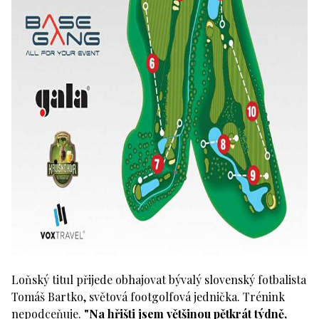
Loňský titul přijede obhajovat bývalý slovenský fotbalista
Tomáš Bartko, světová footgolfová jednička. Trénink
nepodceňuje.
"Na hřišti jsem většinou pětkrát týdně,