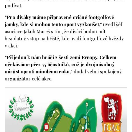
podívat.
"Pro diváky máme připravené cvičné footgolfové
jamky, kde si mohou tento sport vyzkoušet,"
uvedl šéf
asociace Jakub Mareš s tím, že diváci budou mít
bezplatný vstup na hřiště, kde uvidí footgolfové hvězdy
v akci.
"Přijedou k nám hráči z šesti zemí Evropy. Celkem
očekáváme přes 75 účastníků, což je dvojnásobný
nárůst oproti minulému roku,"
dodal velmi spokojený
organizátor celé akce.