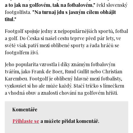
a to jak na golfovém, tak na fotbalovém,"
řekl slovenský
footgolfista.
"Na turnaj jdu s jasným cílem obhájit
titul."
Footgolf spojuje jedny z nejpopulárnějších sportů, fotbal
a golf. Do Česka si našel cestu teprve před pár lety, ve
světě však patří mezi oblíbené sporty a řada hráčů se
footgolfem živí.
Jeho popularita vzrostla i díky známým fotbalovým
tvářím, jako Frank de Boer, Ruud Gullit nebo Christian
Karembeu. Footgolf je oblíbený hlavně mezi fotbalisty,
vyzkoušet si ho ale může každý. Stačí tričko s límečkem
a vhodná obuv a znalosti chování na golfovém hřišti.
Komentáře
Přihlaste se
a můžete přidat komentář.