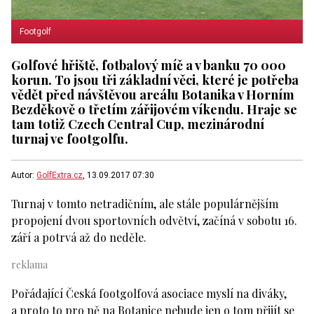
Footgolf
Golfové hřiště, fotbalový míč a v banku 70 000
korun. To jsou tři základní věci, které je potřeba
vědět před návštěvou areálu Botanika v Horním
Bezděkově o třetím zářijovém víkendu. Hraje se
tam totiž Czech Central Cup, mezinárodní
turnaj ve footgolfu.
Autor:
GolfExtra.cz
, 13.09.2017 07:30
Turnaj v tomto netradičním, ale stále populárnějším
propojení dvou sportovních odvětví, začíná v sobotu 16.
září a potrvá až do neděle.
Pořádající Česká footgolfová asociace myslí na diváky,
a proto to pro ně na Botanice nebude jen o tom přijít se