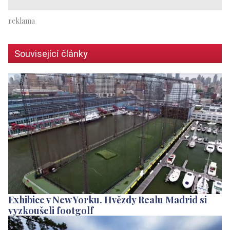
Související články
Exhibice v New Yorku. Hvězdy Realu Madrid si
vyzkoušeli footgolf