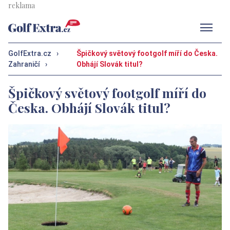
Men
GolfExtra.cz
›
Špičkový světový footgolf míří do Česka.
Zahraničí
›
Obhájí Slovák titul?
Špičkový světový footgolf míří do
Česka. Obhájí Slovák titul?