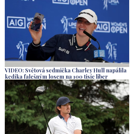
VIDEO: Světová sedmička Charley Hull napálila
kedíka falešným losem na 100 tisíc liber