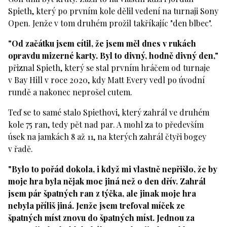
Spieth, který po prvním kole dělil vedení na turnaji Sony
Open. Jenže v tom druhém prožil takříkajíc "den blbec".
"Od začátku jsem cítil, že jsem měl dnes v rukách
opravdu mizerné karty. Byl to divný, hodně divný den,"
přiznal Spieth, který se stal prvním hráčem od turnaje
v Bay Hill v roce 2020, kdy Matt Every vedl po úvodní
rundě a nakonec neprošel cutem.
Teď se to samé stalo Spiethovi, který zahrál ve druhém
kole 75 ran, tedy pět nad par. A mohl za to především
úsek na jamkách 8 až 11, na kterých zahrál čtyři bogey
v řadě.
"Bylo to pořád dokola, i když mi vlastně nepřišlo, že by
moje hra byla nějak moc jiná než o den dřív. Zahrál
jsem pár špatných ran z týčka, ale jinak moje hra
nebyla příliš jiná. Jenže jsem trefoval míček ze
špatných míst znovu do špatných míst. Jednou za