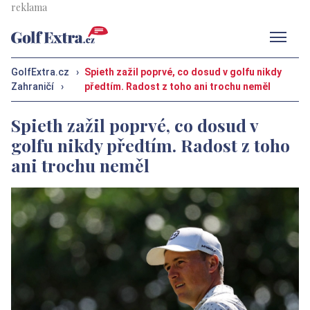
Men
GolfExtra.cz
›
Spieth zažil poprvé, co dosud v golfu nikdy
Zahraničí
›
předtím. Radost z toho ani trochu neměl
Spieth zažil poprvé, co dosud v
golfu nikdy předtím. Radost z toho
ani trochu neměl