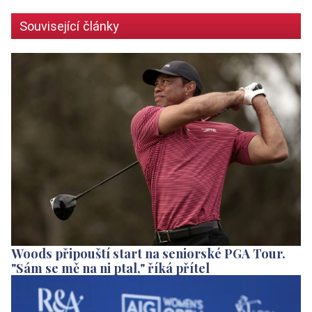
Související články
Woods připouští start na seniorské PGA Tour.
"Sám se mě na ni ptal," říká přítel