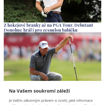
Z hokejové branky až na PGA Tour. Debutant
Donohue hrál i pro zesnulou babičku
Na Vašem soukromí záleží
Sundal si boty a z greenu odešel bos. Jak Lucas
Je Vaším zákonným právem si zvolit, jaké informace
Glover své jednání vysvětlil?