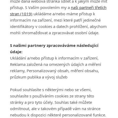
může daná webová stránka sdílet a k jakým může mít
přístup. S Vaším povolením my a
naši partneři třetích
stran (1019)
ukládáme a/nebo máme přístup k
informacím na zařízení, mezi které patří jedinečné
identifikátory v cookies a datech prohlížení, abychom
mohli shromažďovat a zpracovávat osobní údaje.
Adresa
S našimi partnery zpracováváme následující
ATV CZ, s.r.o.
údaje:
Olbrachtova 1980/5
Všeobecné obchodní
Ukládání a/nebo přístup k informacím v zařízení,
140 00 Praha 4
podmínky služby
Reklama založená na omezených údajích a měření
GolfExtra.cz Premium
reklamy, Personalizovaný obsah, měření obsahu,
Podmínky zpracování
průzkum publika a vývoj služeb
osobních údajů při
užívání platformy
Pokud souhlasíte s některými nebo se všemi,
GolfExtra
souhlasíte s používáním cookies ze strany této
Ceník GolfExtra.cz
stránky a pro tyto účely. Souhlas také můžete
Premium
odmítnout, ale v takovém případě vám na stránce
Doporučené odkazy
nebudou k dispozici některé personalizované funkce.