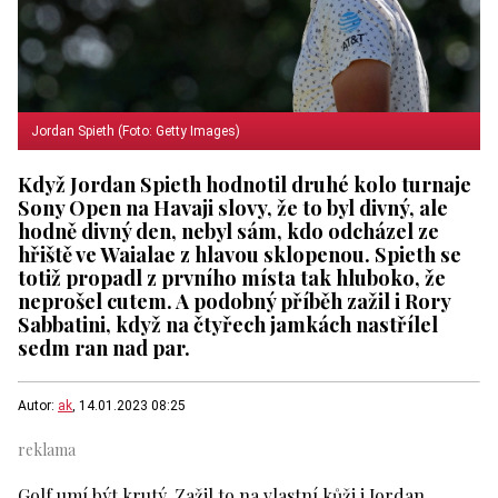
Jordan Spieth (Foto: Getty Images)
Když Jordan Spieth hodnotil druhé kolo turnaje
Sony Open na Havaji slovy, že to byl divný, ale
hodně divný den, nebyl sám, kdo odcházel ze
hřiště ve Waialae z hlavou sklopenou. Spieth se
totiž propadl z prvního místa tak hluboko, že
neprošel cutem. A podobný příběh zažil i Rory
Sabbatini, když na čtyřech jamkách nastřílel
sedm ran nad par.
Autor:
ak
, 14.01.2023 08:25
Golf umí být krutý. Zažil to na vlastní kůži i Jordan