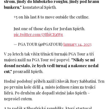
strom, jindy do hlubokého roughu, jindy pod hranu
bunkeru,"
konstatoval Spieth.
+5 on his last 8 to move outside the cutline.
Just one of those days for Jordan Spieth.
pic.twitter.com/QJfhjCEzWg
— PGA TOUR (@PGATOUR)
January 14, 2023
V 29 letech tak vítěz třinácti turnajů PGA Tour a tří
majorů zažil na PGA Tour své poprvé.
"Nikdy se mi
dosud nestalo, že bych vedl turnaj a nakonec nedal
cut,"
prozradil Spieth.
Hodně podobný příběh zažil i Slovák Rory Sabbatini. Ten
po prvním kole dělil 4. místo jedinou ránu za trojicí
lídrů. Po druhém ale dopadl stejně jako Spieth –
neprošel cutem.
A to rodák z Jihoafrické republiky, který startoval