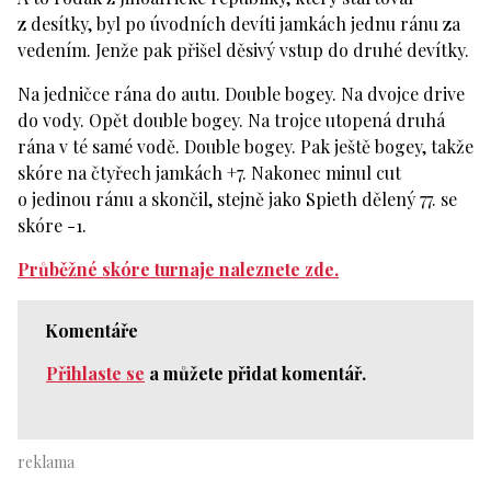
z desítky, byl po úvodních devíti jamkách jednu ránu za
vedením. Jenže pak přišel děsivý vstup do druhé devítky.
Na jedničce rána do autu. Double bogey. Na dvojce drive
do vody. Opět double bogey. Na trojce utopená druhá
rána v té samé vodě. Double bogey. Pak ještě bogey, takže
skóre na čtyřech jamkách +7. Nakonec minul cut
o jedinou ránu a skončil, stejně jako Spieth dělený 77. se
skóre -1.
Průběžné skóre turnaje naleznete zde.
Komentáře
Přihlaste se
a můžete přidat komentář.